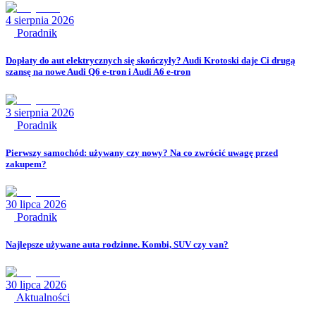
4 sierpnia 2026
Poradnik
Dopłaty do aut elektrycznych się skończyły? Audi Krotoski daje Ci drugą
szansę na nowe Audi Q6 e-tron i Audi A6 e-tron
3 sierpnia 2026
Poradnik
Pierwszy samochód: używany czy nowy? Na co zwrócić uwagę przed
zakupem?
30 lipca 2026
Poradnik
Najlepsze używane auta rodzinne. Kombi, SUV czy van?
30 lipca 2026
Aktualności