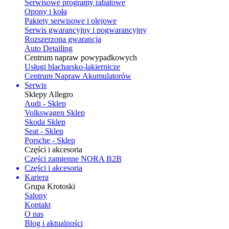
Serwisowe programy rabatowe
Opony i koła
Pakiety serwisowe i olejowe
Serwis gwarancyjny i pogwarancyjny
Rozszerzona gwarancja
Auto Detailing
Centrum napraw powypadkowych
Usługi blacharsko-lakiernicze
Centrum Napraw Akumulatorów
Serwis
Sklepy Allegro
Audi - Sklep
Volkswagen Sklep
Skoda Sklep
Seat - Sklep
Porsche - Sklep
Części i akcesoria
Części zamienne NORA B2B
Części i akcesoria
Kariera
Grupa Krotoski
Salony
Kontakt
O nas
Blog i aktualności