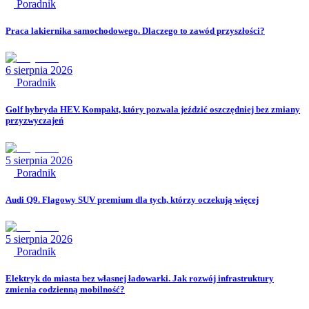
Poradnik
Praca lakiernika samochodowego. Dlaczego to zawód przyszłości?
6 sierpnia 2026
Poradnik
Golf hybryda HEV. Kompakt, który pozwala jeździć oszczędniej bez zmiany
przyzwyczajeń
5 sierpnia 2026
Poradnik
Audi Q9. Flagowy SUV premium dla tych, którzy oczekują więcej
5 sierpnia 2026
Poradnik
Elektryk do miasta bez własnej ładowarki. Jak rozwój infrastruktury
zmienia codzienną mobilność?