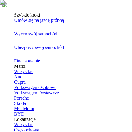
Szybkie kroki
Umów się na jazdę próbną
Wyceń swój samochód
Ubezpiecz swój samochód
Finansowanie
Marki
Wszystkie
Audi
Cupra
Volkswagen Osobowe
Volkswagen Dostawcze
Porsche
Skoda
MG Motor
BYD
Lokalizacje
Wszystkie
Częstochowa