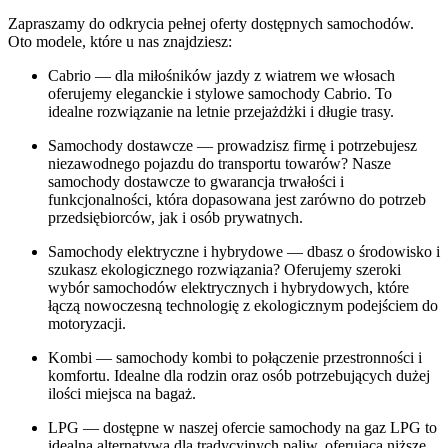
Zapraszamy do odkrycia pełnej oferty dostępnych samochodów.
Oto modele, które u nas znajdziesz:
Cabrio — dla miłośników jazdy z wiatrem we włosach
oferujemy eleganckie i stylowe samochody Cabrio. To
idealne rozwiązanie na letnie przejażdżki i długie trasy.
Samochody dostawcze — prowadzisz firmę i potrzebujesz
niezawodnego pojazdu do transportu towarów? Nasze
samochody dostawcze to gwarancja trwałości i
funkcjonalności, która dopasowana jest zarówno do potrzeb
przedsiębiorców, jak i osób prywatnych.
Samochody elektryczne i hybrydowe — dbasz o środowisko i
szukasz ekologicznego rozwiązania? Oferujemy szeroki
wybór samochodów elektrycznych i hybrydowych, które
łączą nowoczesną technologię z ekologicznym podejściem do
motoryzacji.
Kombi — samochody kombi to połączenie przestronności i
komfortu. Idealne dla rodzin oraz osób potrzebujących dużej
ilości miejsca na bagaż.
LPG — dostępne w naszej ofercie samochody na gaz LPG to
idealna alternatywa dla tradycyjnych paliw, oferująca niższe