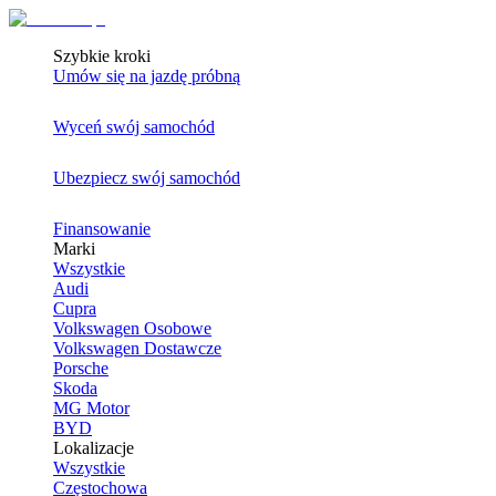
Szybkie kroki
Umów się na jazdę próbną
Wyceń swój samochód
Ubezpiecz swój samochód
Finansowanie
Marki
Wszystkie
Audi
Cupra
Volkswagen Osobowe
Volkswagen Dostawcze
Porsche
Skoda
MG Motor
BYD
Lokalizacje
Wszystkie
Częstochowa