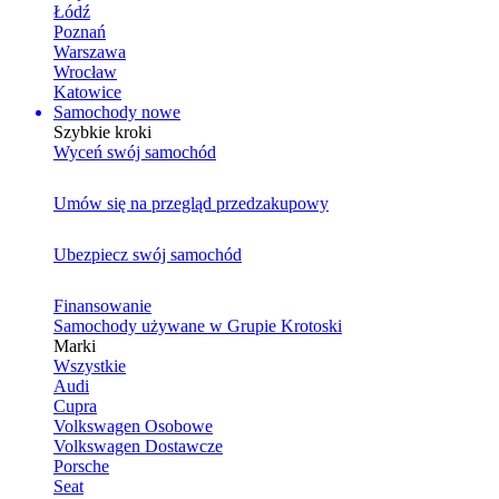
Łódź
Poznań
Warszawa
Wrocław
Katowice
Samochody nowe
Szybkie kroki
Wyceń swój samochód
Umów się na przegląd przedzakupowy
Ubezpiecz swój samochód
Finansowanie
Samochody używane w Grupie Krotoski
Marki
Wszystkie
Audi
Cupra
Volkswagen Osobowe
Volkswagen Dostawcze
Porsche
Seat