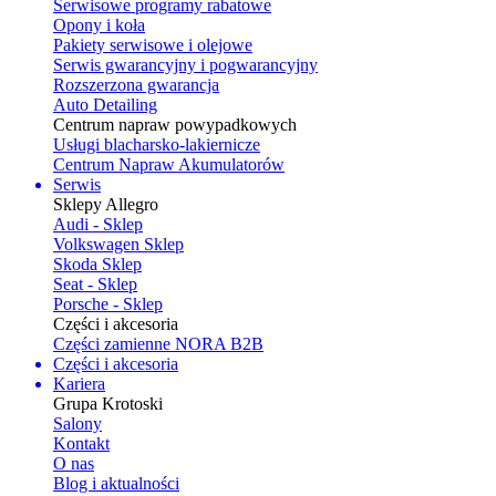
Serwisowe programy rabatowe
Opony i koła
Pakiety serwisowe i olejowe
Serwis gwarancyjny i pogwarancyjny
Rozszerzona gwarancja
Auto Detailing
Centrum napraw powypadkowych
Usługi blacharsko-lakiernicze
Centrum Napraw Akumulatorów
Serwis
Sklepy Allegro
Audi - Sklep
Volkswagen Sklep
Skoda Sklep
Seat - Sklep
Porsche - Sklep
Części i akcesoria
Części zamienne NORA B2B
Części i akcesoria
Kariera
Grupa Krotoski
Salony
Kontakt
O nas
Blog i aktualności