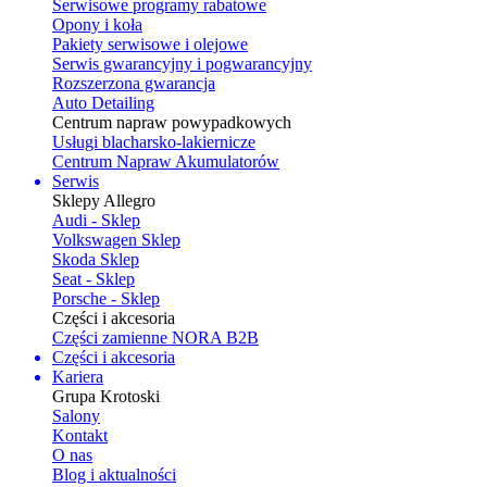
Serwisowe programy rabatowe
Opony i koła
Pakiety serwisowe i olejowe
Serwis gwarancyjny i pogwarancyjny
Rozszerzona gwarancja
Auto Detailing
Centrum napraw powypadkowych
Usługi blacharsko-lakiernicze
Centrum Napraw Akumulatorów
Serwis
Sklepy Allegro
Audi - Sklep
Volkswagen Sklep
Skoda Sklep
Seat - Sklep
Porsche - Sklep
Części i akcesoria
Części zamienne NORA B2B
Części i akcesoria
Kariera
Grupa Krotoski
Salony
Kontakt
O nas
Blog i aktualności