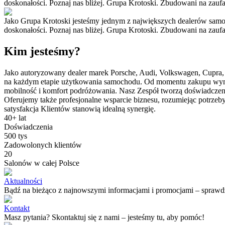
doskonałości. Poznaj nas bliżej. Grupa Krotoski. Zbudowani na zaufa
Jako Grupa Krotoski jesteśmy jednym z największych dealerów samoc
doskonałości. Poznaj nas bliżej. Grupa Krotoski. Zbudowani na zaufa
Kim jesteśmy?
Jako autoryzowany dealer marek Porsche, Audi, Volkswagen, Cupra,
na każdym etapie użytkowania samochodu. Od momentu zakupu wyma
mobilność i komfort podróżowania. Nasz Zespół tworzą doświadczeni i
Oferujemy także profesjonalne wsparcie biznesu, rozumiejąc potrzeby
satysfakcja Klientów stanowią idealną synergię.
40+ lat
Doświadczenia
500 tys
Zadowolonych klientów
20
Salonów w całej Polsce
Aktualności
Bądź na bieżąco z najnowszymi informacjami i promocjami – sprawdź
Kontakt
Masz pytania? Skontaktuj się z nami – jesteśmy tu, aby pomóc!