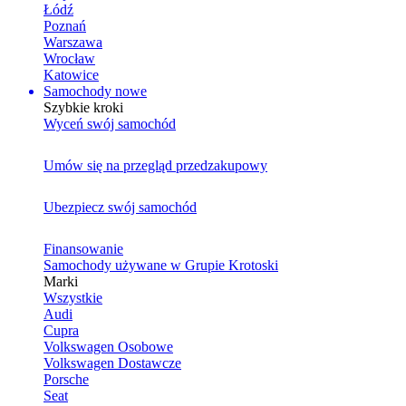
Łódź
Poznań
Warszawa
Wrocław
Katowice
Samochody nowe
Szybkie kroki
Wyceń swój samochód
Umów się na przegląd przedzakupowy
Ubezpiecz swój samochód
Finansowanie
Samochody używane w Grupie Krotoski
Marki
Wszystkie
Audi
Cupra
Volkswagen Osobowe
Volkswagen Dostawcze
Porsche
Seat