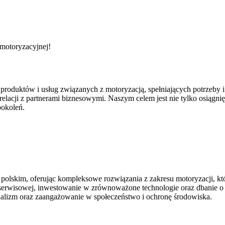
 motoryzacyjnej!
ci produktów i usług związanych z motoryzacją, spełniających potrzeb
elacji z partnerami biznesowymi. Naszym celem jest nie tylko osiągnię
pokoleń.
u polskim, oferując kompleksowe rozwiązania z zakresu motoryzacji, k
j i serwisowej, inwestowanie w zrównoważone technologie oraz dban
onalizm oraz zaangażowanie w społeczeństwo i ochronę środowiska.