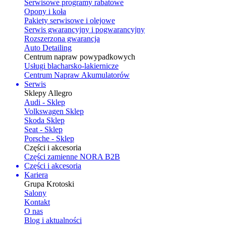
Serwisowe programy rabatowe
Opony i koła
Pakiety serwisowe i olejowe
Serwis gwarancyjny i pogwarancyjny
Rozszerzona gwarancja
Auto Detailing
Centrum napraw powypadkowych
Usługi blacharsko-lakiernicze
Centrum Napraw Akumulatorów
Serwis
Sklepy Allegro
Audi - Sklep
Volkswagen Sklep
Skoda Sklep
Seat - Sklep
Porsche - Sklep
Części i akcesoria
Części zamienne NORA B2B
Części i akcesoria
Kariera
Grupa Krotoski
Salony
Kontakt
O nas
Blog i aktualności