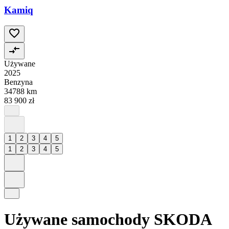
Kamiq
Używane
2025
Benzyna
34788 km
83 900 zł
1
2
3
4
5
1
2
3
4
5
Używane samochody SKODA