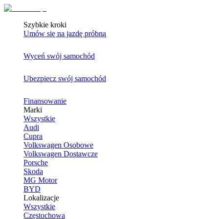
Szybkie kroki
Umów się na jazdę próbną
Wyceń swój samochód
Ubezpiecz swój samochód
Finansowanie
Marki
Wszystkie
Audi
Cupra
Volkswagen Osobowe
Volkswagen Dostawcze
Porsche
Skoda
MG Motor
BYD
Lokalizacje
Wszystkie
Częstochowa