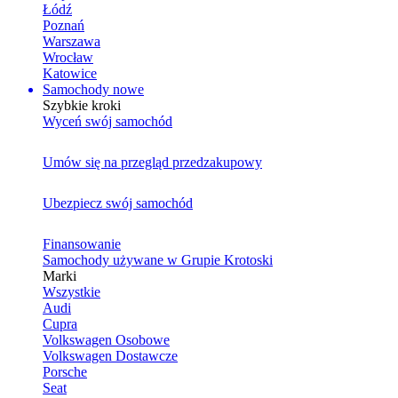
Łódź
Poznań
Warszawa
Wrocław
Katowice
Samochody nowe
Szybkie kroki
Wyceń swój samochód
Umów się na przegląd przedzakupowy
Ubezpiecz swój samochód
Finansowanie
Samochody używane w Grupie Krotoski
Marki
Wszystkie
Audi
Cupra
Volkswagen Osobowe
Volkswagen Dostawcze
Porsche
Seat