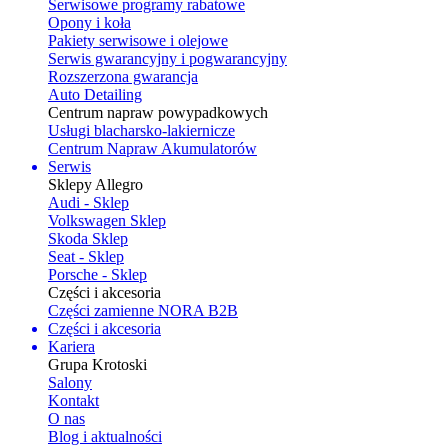
Serwisowe programy rabatowe
Opony i koła
Pakiety serwisowe i olejowe
Serwis gwarancyjny i pogwarancyjny
Rozszerzona gwarancja
Auto Detailing
Centrum napraw powypadkowych
Usługi blacharsko-lakiernicze
Centrum Napraw Akumulatorów
Serwis
Sklepy Allegro
Audi - Sklep
Volkswagen Sklep
Skoda Sklep
Seat - Sklep
Porsche - Sklep
Części i akcesoria
Części zamienne NORA B2B
Części i akcesoria
Kariera
Grupa Krotoski
Salony
Kontakt
O nas
Blog i aktualności