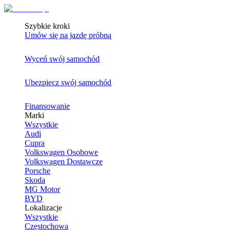
Szybkie kroki
Umów się na jazdę próbną
Wyceń swój samochód
Ubezpiecz swój samochód
Finansowanie
Marki
Wszystkie
Audi
Cupra
Volkswagen Osobowe
Volkswagen Dostawcze
Porsche
Skoda
MG Motor
BYD
Lokalizacje
Wszystkie
Częstochowa