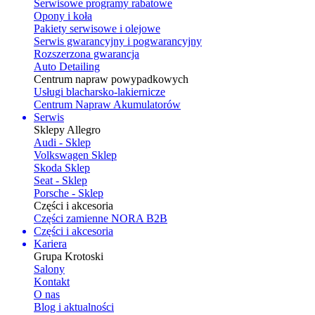
Serwisowe programy rabatowe
Opony i koła
Pakiety serwisowe i olejowe
Serwis gwarancyjny i pogwarancyjny
Rozszerzona gwarancja
Auto Detailing
Centrum napraw powypadkowych
Usługi blacharsko-lakiernicze
Centrum Napraw Akumulatorów
Serwis
Sklepy Allegro
Audi - Sklep
Volkswagen Sklep
Skoda Sklep
Seat - Sklep
Porsche - Sklep
Części i akcesoria
Części zamienne NORA B2B
Części i akcesoria
Kariera
Grupa Krotoski
Salony
Kontakt
O nas
Blog i aktualności