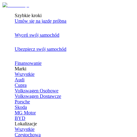
Szybkie kroki
Umów się na jazdę próbną
Wyceń swój samochód
Ubezpiecz swój samochód
Finansowanie
Marki
Wszystkie
Audi
Cupra
Volkswagen Osobowe
Volkswagen Dostawcze
Porsche
Skoda
MG Motor
BYD
Lokalizacje
Wszystkie
Częstochowa