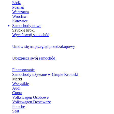
Łódź
Poznań
Warszawa
Wrocław
Katowice
Samochody nowe
Szybkie kroki
Wyceń swój samochód
Umów się na przegląd przedzakupowy
Ubezpiecz swój samochód
Finansowanie
Samochody używane w Grupie Krotoski
Marki
Wszystkie
Audi
Cupra
Volkswagen Osobowe
Volkswagen Dostawcze
Porsche
Seat