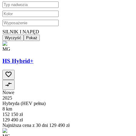
SILNIK I NAPĘD
Wyczyść
Pokaż
MG
HS Hybrid+
Nowe
2025
Hybryda (HEV pełna)
8 km
152 150 zł
129 490 zł
Najniższa cena z 30 dni
129 490 zł