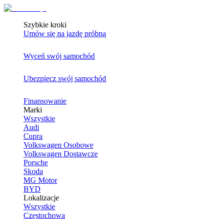
Szybkie kroki
Umów się na jazdę próbną
Wyceń swój samochód
Ubezpiecz swój samochód
Finansowanie
Marki
Wszystkie
Audi
Cupra
Volkswagen Osobowe
Volkswagen Dostawcze
Porsche
Skoda
MG Motor
BYD
Lokalizacje
Wszystkie
Częstochowa