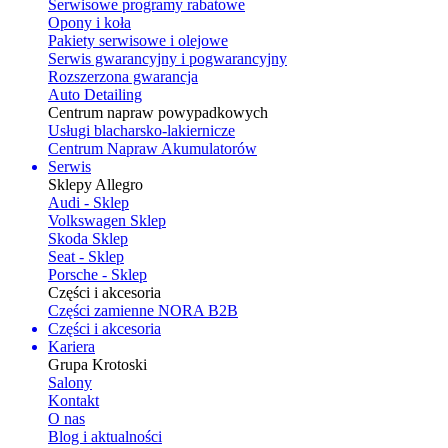
Serwisowe programy rabatowe
Opony i koła
Pakiety serwisowe i olejowe
Serwis gwarancyjny i pogwarancyjny
Rozszerzona gwarancja
Auto Detailing
Centrum napraw powypadkowych
Usługi blacharsko-lakiernicze
Centrum Napraw Akumulatorów
Serwis
Sklepy Allegro
Audi - Sklep
Volkswagen Sklep
Skoda Sklep
Seat - Sklep
Porsche - Sklep
Części i akcesoria
Części zamienne NORA B2B
Części i akcesoria
Kariera
Grupa Krotoski
Salony
Kontakt
O nas
Blog i aktualności