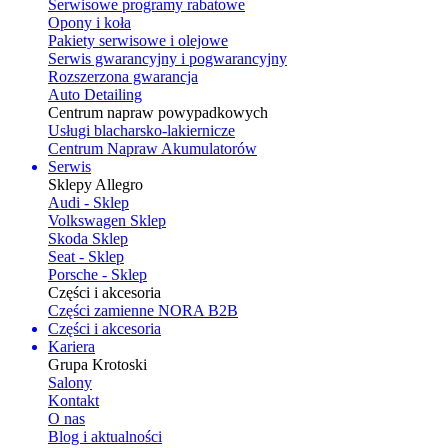
Serwisowe programy rabatowe
Opony i koła
Pakiety serwisowe i olejowe
Serwis gwarancyjny i pogwarancyjny
Rozszerzona gwarancja
Auto Detailing
Centrum napraw powypadkowych
Usługi blacharsko-lakiernicze
Centrum Napraw Akumulatorów
Serwis
Sklepy Allegro
Audi - Sklep
Volkswagen Sklep
Skoda Sklep
Seat - Sklep
Porsche - Sklep
Części i akcesoria
Części zamienne NORA B2B
Części i akcesoria
Kariera
Grupa Krotoski
Salony
Kontakt
O nas
Blog i aktualności