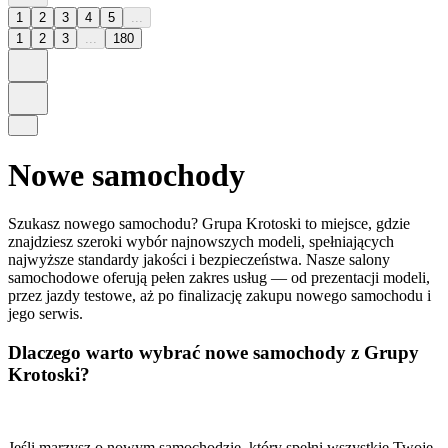
1
2
3
4
5
...
1
2
3
...
180
Nowe samochody
Szukasz nowego samochodu? Grupa Krotoski to miejsce, gdzie
znajdziesz szeroki wybór najnowszych modeli, spełniających
najwyższe standardy jakości i bezpieczeństwa. Nasze salony
samochodowe oferują pełen zakres usług — od prezentacji modeli,
przez jazdy testowe, aż po finalizację zakupu nowego samochodu i
jego serwis.
Dlaczego warto wybrać nowe samochody z Grupy
Krotoski?
Jeśli marzysz o nowym samochodzie, który spełni wszystkie Twoje