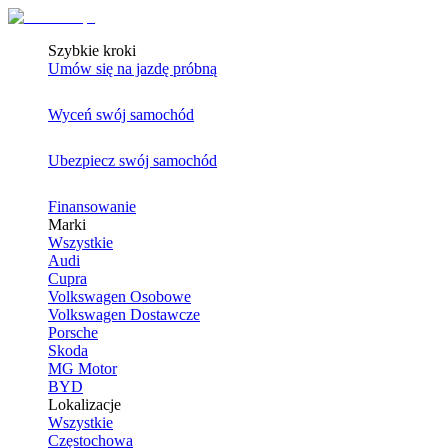
Szybkie kroki
Umów się na jazdę próbną
Wyceń swój samochód
Ubezpiecz swój samochód
Finansowanie
Marki
Wszystkie
Audi
Cupra
Volkswagen Osobowe
Volkswagen Dostawcze
Porsche
Skoda
MG Motor
BYD
Lokalizacje
Wszystkie
Częstochowa