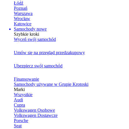
Łódź
Poznań
Warszawa
Wrocław
Katowice
Samochody nowe
Szybkie kroki
Wyceń swój samochód
Umów się na przegląd przedzakupowy
Ubezpiecz swój samochód
Finansowanie
Samochody używane w Grupie Krotoski
Marki
Wszystkie
Audi
Cupra
Volkswagen Osobowe
Volkswagen Dostawcze
Porsche
Seat