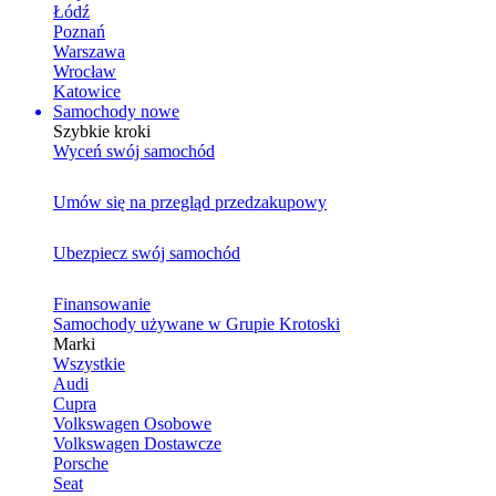
Łódź
Poznań
Warszawa
Wrocław
Katowice
Samochody nowe
Szybkie kroki
Wyceń swój samochód
Umów się na przegląd przedzakupowy
Ubezpiecz swój samochód
Finansowanie
Samochody używane w Grupie Krotoski
Marki
Wszystkie
Audi
Cupra
Volkswagen Osobowe
Volkswagen Dostawcze
Porsche
Seat