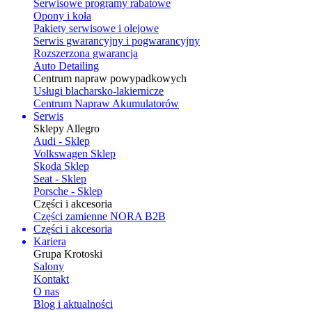
Serwisowe programy rabatowe
Opony i koła
Pakiety serwisowe i olejowe
Serwis gwarancyjny i pogwarancyjny
Rozszerzona gwarancja
Auto Detailing
Centrum napraw powypadkowych
Usługi blacharsko-lakiernicze
Centrum Napraw Akumulatorów
Serwis
Sklepy Allegro
Audi - Sklep
Volkswagen Sklep
Skoda Sklep
Seat - Sklep
Porsche - Sklep
Części i akcesoria
Części zamienne NORA B2B
Części i akcesoria
Kariera
Grupa Krotoski
Salony
Kontakt
O nas
Blog i aktualności