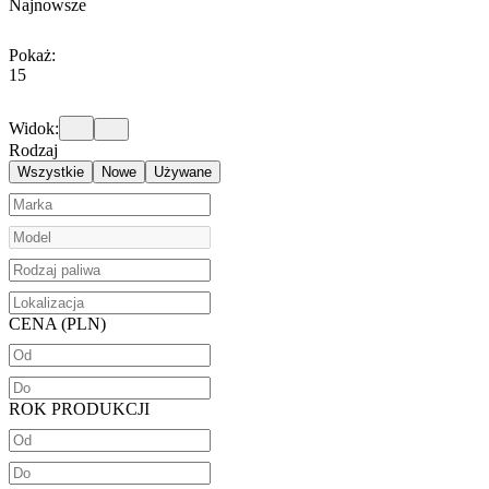
Najnowsze
Pokaż:
15
Widok:
Rodzaj
Wszystkie
Nowe
Używane
CENA (PLN)
ROK PRODUKCJI