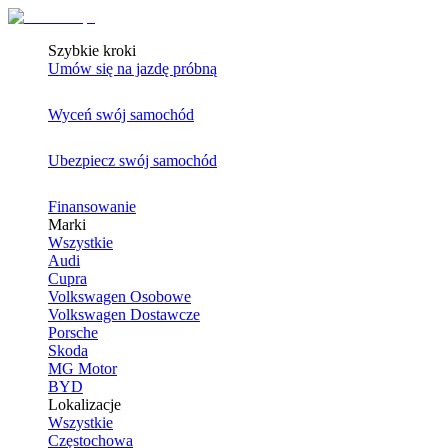
Szybkie kroki
Umów się na jazdę próbną
Wyceń swój samochód
Ubezpiecz swój samochód
Finansowanie
Marki
Wszystkie
Audi
Cupra
Volkswagen Osobowe
Volkswagen Dostawcze
Porsche
Skoda
MG Motor
BYD
Lokalizacje
Wszystkie
Częstochowa