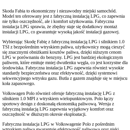
Skoda Fabia to ekonomiczny i niezawodny miejski samochód.
Model ten oferowany jest z fabryczną instalacją LPG, co zapewnia
nie tylko oszczędność, ale i komfort użytkowania. Fabryczna
instalacja LPG sprawia, że zbędny staje się dodatkowy montaż
instalacji LPG, co gwarantuje wysoką jakość instalacji gazowej.
Wybierając Skodę Fabię z fabryczną instalacją LPG i silnikiem 1.0
TSI z bezpośrednim wtryskiem paliwa, użytkownicy mogą cieszyć
się znacznymi obniżkami kosztów paliwa, dzięki niższym cenom
LPG w porównaniu do benzyny. LPG jest bardziej ekologicznym
paliwem, które emituje mniej dwutlenku węgla, co jest korzystne dla
środowiska. Fabryczna instalacja LPG zapewnia również wysokie
standardy bezpieczeństwa oraz efektywność, dzięki systemowi
sekwencyjnego wtrysku gazu. Butla z gazem znajduje się w miejscu
koła zapasowego.
Volkswagen Polo również oferuje fabryczną instalację LPG z
silnikiem 1.0 MPI z wtryskiem wielopunktowym. Polo łączy
sportowy design z doskonałą ekonomiką paliwową. Wersja z
fabryczną instalacją LPG zapewnia wyjątkowy komfort oraz
oszczędność w dłuższym okresie eksploatacji.
Fabryczna instalacja LPG w Volkswagenie Polo z pośrednim
wtryskiem paliwa gwarantuje efektywność paliwową oraz niski