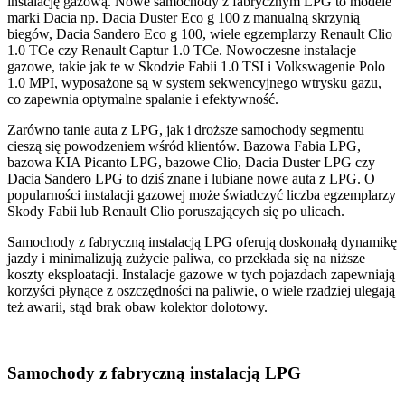
instalację gazową. Nowe samochody z fabrycznym LPG to modele
marki Dacia np. Dacia Duster Eco g 100 z manualną skrzynią
biegów, Dacia Sandero Eco g 100, wiele egzemplarzy Renault Clio
1.0 TCe czy Renault Captur 1.0 TCe. Nowoczesne instalacje
gazowe, takie jak te w Skodzie Fabii 1.0 TSI i Volkswagenie Polo
1.0 MPI, wyposażone są w system sekwencyjnego wtrysku gazu,
co zapewnia optymalne spalanie i efektywność.
Zarówno tanie auta z LPG, jak i droższe samochody segmentu
cieszą się powodzeniem wśród klientów. Bazowa Fabia LPG,
bazowa KIA Picanto LPG, bazowe Clio, Dacia Duster LPG czy
Dacia Sandero LPG to dziś znane i lubiane nowe auta z LPG. O
popularności instalacji gazowej może świadczyć liczba egzemplarzy
Skody Fabii lub Renault Clio poruszających się po ulicach.
Samochody z fabryczną instalacją LPG oferują doskonałą dynamikę
jazdy i minimalizują zużycie paliwa, co przekłada się na niższe
koszty eksploatacji. Instalacje gazowe w tych pojazdach zapewniają
korzyści płynące z oszczędności na paliwie, o wiele rzadziej ulegają
też awarii, stąd brak obaw kolektor dolotowy.
Samochody z fabryczną instalacją LPG