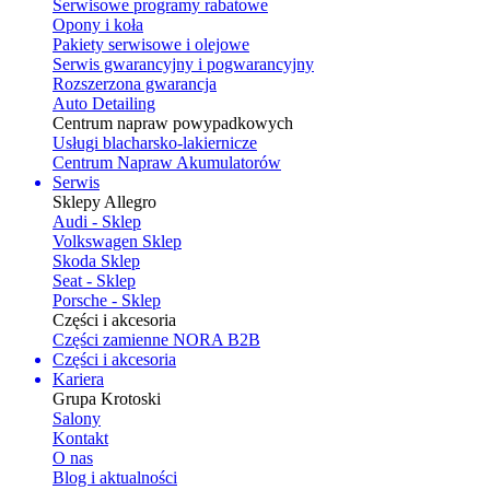
Serwisowe programy rabatowe
Opony i koła
Pakiety serwisowe i olejowe
Serwis gwarancyjny i pogwarancyjny
Rozszerzona gwarancja
Auto Detailing
Centrum napraw powypadkowych
Usługi blacharsko-lakiernicze
Centrum Napraw Akumulatorów
Serwis
Sklepy Allegro
Audi - Sklep
Volkswagen Sklep
Skoda Sklep
Seat - Sklep
Porsche - Sklep
Części i akcesoria
Części zamienne NORA B2B
Części i akcesoria
Kariera
Grupa Krotoski
Salony
Kontakt
O nas
Blog i aktualności