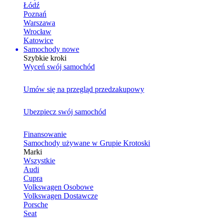
Łódź
Poznań
Warszawa
Wrocław
Katowice
Samochody nowe
Szybkie kroki
Wyceń swój samochód
Umów się na przegląd przedzakupowy
Ubezpiecz swój samochód
Finansowanie
Samochody używane w Grupie Krotoski
Marki
Wszystkie
Audi
Cupra
Volkswagen Osobowe
Volkswagen Dostawcze
Porsche
Seat