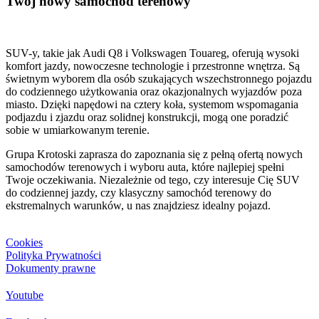
Twój nowy samochód terenowy
SUV-y, takie jak Audi Q8 i Volkswagen Touareg, oferują wysoki
komfort jazdy, nowoczesne technologie i przestronne wnętrza. Są
świetnym wyborem dla osób szukających wszechstronnego pojazdu
do codziennego użytkowania oraz okazjonalnych wyjazdów poza
miasto. Dzięki napędowi na cztery koła, systemom wspomagania
podjazdu i zjazdu oraz solidnej konstrukcji, mogą one poradzić
sobie w umiarkowanym terenie.
Grupa Krotoski zaprasza do zapoznania się z pełną ofertą nowych
samochodów terenowych i wyboru auta, które najlepiej spełni
Twoje oczekiwania. Niezależnie od tego, czy interesuje Cię SUV
do codziennej jazdy, czy klasyczny samochód terenowy do
ekstremalnych warunków, u nas znajdziesz idealny pojazd.
Cookies
Polityka Prywatności
Dokumenty prawne
Youtube