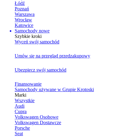
Łódź
Poznań
Warszawa
Wrocław
Katowice
Samochody nowe
Szybkie kroki
Wyceń swój samochód
Umów się na przegląd przedzakupowy
Ubezpiecz swój samochód
Finansowanie
Samochody używane w Grupie Krotoski
Marki
Wszystkie
Audi
Cupra
Volkswagen Osobowe
Volkswagen Dostawcze
Porsche
Seat