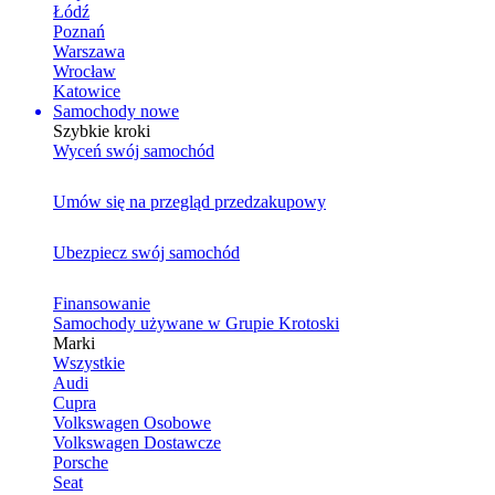
Łódź
Poznań
Warszawa
Wrocław
Katowice
Samochody nowe
Szybkie kroki
Wyceń swój samochód
Umów się na przegląd przedzakupowy
Ubezpiecz swój samochód
Finansowanie
Samochody używane w Grupie Krotoski
Marki
Wszystkie
Audi
Cupra
Volkswagen Osobowe
Volkswagen Dostawcze
Porsche
Seat