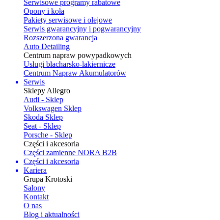
Serwisowe programy rabatowe
Opony i koła
Pakiety serwisowe i olejowe
Serwis gwarancyjny i pogwarancyjny
Rozszerzona gwarancja
Auto Detailing
Centrum napraw powypadkowych
Usługi blacharsko-lakiernicze
Centrum Napraw Akumulatorów
Serwis
Sklepy Allegro
Audi - Sklep
Volkswagen Sklep
Skoda Sklep
Seat - Sklep
Porsche - Sklep
Części i akcesoria
Części zamienne NORA B2B
Części i akcesoria
Kariera
Grupa Krotoski
Salony
Kontakt
O nas
Blog i aktualności