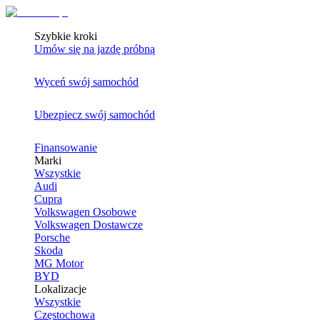
Szybkie kroki
Umów się na jazdę próbną
Wyceń swój samochód
Ubezpiecz swój samochód
Finansowanie
Marki
Wszystkie
Audi
Cupra
Volkswagen Osobowe
Volkswagen Dostawcze
Porsche
Skoda
MG Motor
BYD
Lokalizacje
Wszystkie
Częstochowa