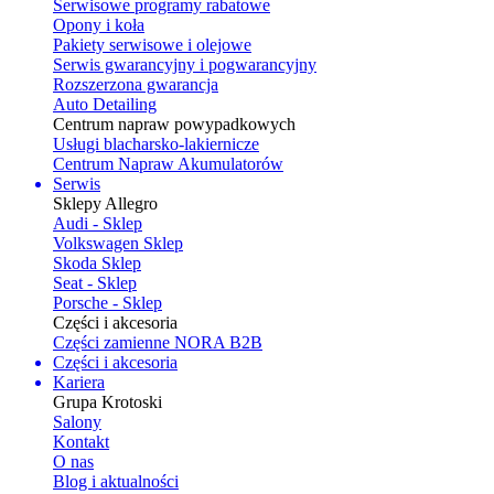
Serwisowe programy rabatowe
Opony i koła
Pakiety serwisowe i olejowe
Serwis gwarancyjny i pogwarancyjny
Rozszerzona gwarancja
Auto Detailing
Centrum napraw powypadkowych
Usługi blacharsko-lakiernicze
Centrum Napraw Akumulatorów
Serwis
Sklepy Allegro
Audi - Sklep
Volkswagen Sklep
Skoda Sklep
Seat - Sklep
Porsche - Sklep
Części i akcesoria
Części zamienne NORA B2B
Części i akcesoria
Kariera
Grupa Krotoski
Salony
Kontakt
O nas
Blog i aktualności