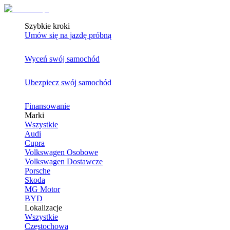
Szybkie kroki
Umów się na jazdę próbną
Wyceń swój samochód
Ubezpiecz swój samochód
Finansowanie
Marki
Wszystkie
Audi
Cupra
Volkswagen Osobowe
Volkswagen Dostawcze
Porsche
Skoda
MG Motor
BYD
Lokalizacje
Wszystkie
Częstochowa