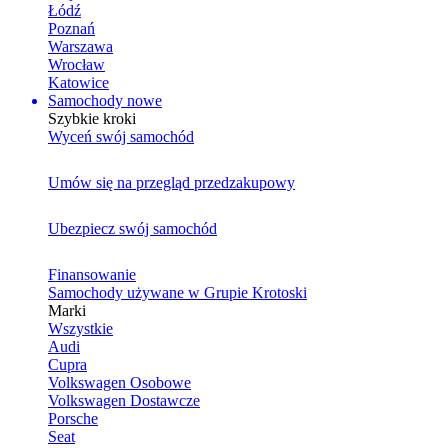
Łódź
Poznań
Warszawa
Wrocław
Katowice
Samochody nowe
Szybkie kroki
Wyceń swój samochód
Umów się na przegląd przedzakupowy
Ubezpiecz swój samochód
Finansowanie
Samochody używane w Grupie Krotoski
Marki
Wszystkie
Audi
Cupra
Volkswagen Osobowe
Volkswagen Dostawcze
Porsche
Seat