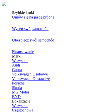
Szybkie kroki
Umów się na jazdę próbną
Wyceń swój samochód
Ubezpiecz swój samochód
Finansowanie
Marki
Wszystkie
Audi
Cupra
Volkswagen Osobowe
Volkswagen Dostawcze
Porsche
Skoda
MG Motor
BYD
Lokalizacje
Wszystkie
Częstochowa