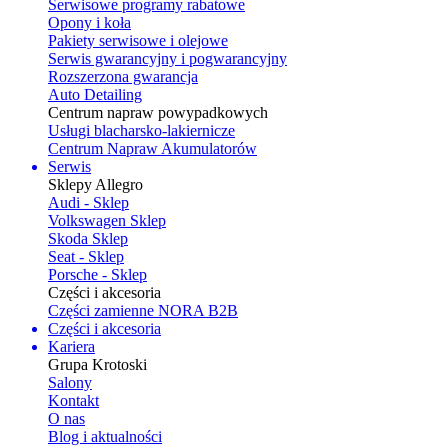
Serwisowe programy rabatowe
Opony i koła
Pakiety serwisowe i olejowe
Serwis gwarancyjny i pogwarancyjny
Rozszerzona gwarancja
Auto Detailing
Centrum napraw powypadkowych
Usługi blacharsko-lakiernicze
Centrum Napraw Akumulatorów
Serwis
Sklepy Allegro
Audi - Sklep
Volkswagen Sklep
Skoda Sklep
Seat - Sklep
Porsche - Sklep
Części i akcesoria
Części zamienne NORA B2B
Części i akcesoria
Kariera
Grupa Krotoski
Salony
Kontakt
O nas
Blog i aktualności