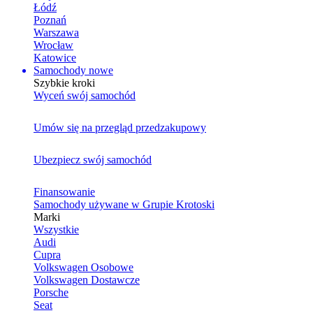
Łódź
Poznań
Warszawa
Wrocław
Katowice
Samochody nowe
Szybkie kroki
Wyceń swój samochód
Umów się na przegląd przedzakupowy
Ubezpiecz swój samochód
Finansowanie
Samochody używane w Grupie Krotoski
Marki
Wszystkie
Audi
Cupra
Volkswagen Osobowe
Volkswagen Dostawcze
Porsche
Seat