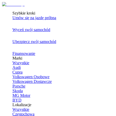
Szybkie kroki
Umów się na jazdę próbną
Wyceń swój samochód
Ubezpiecz swój samochód
Finansowanie
Marki
Wszystkie
Audi
Cupra
Volkswagen Osobowe
Volkswagen Dostawcze
Porsche
Skoda
MG Motor
BYD
Lokalizacje
Wszystkie
Częstochowa