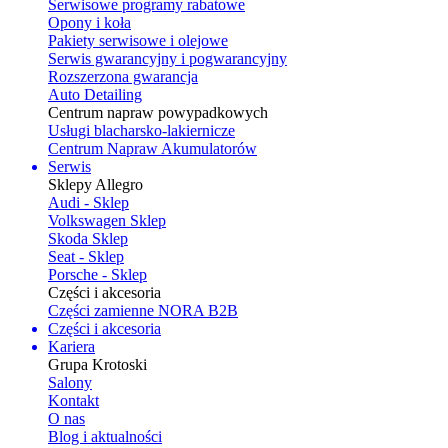
Serwisowe programy rabatowe
Opony i koła
Pakiety serwisowe i olejowe
Serwis gwarancyjny i pogwarancyjny
Rozszerzona gwarancja
Auto Detailing
Centrum napraw powypadkowych
Usługi blacharsko-lakiernicze
Centrum Napraw Akumulatorów
Serwis
Sklepy Allegro
Audi - Sklep
Volkswagen Sklep
Skoda Sklep
Seat - Sklep
Porsche - Sklep
Części i akcesoria
Części zamienne NORA B2B
Części i akcesoria
Kariera
Grupa Krotoski
Salony
Kontakt
O nas
Blog i aktualności