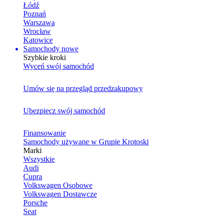
Łódź
Poznań
Warszawa
Wrocław
Katowice
Samochody nowe
Szybkie kroki
Wyceń swój samochód
Umów się na przegląd przedzakupowy
Ubezpiecz swój samochód
Finansowanie
Samochody używane w Grupie Krotoski
Marki
Wszystkie
Audi
Cupra
Volkswagen Osobowe
Volkswagen Dostawcze
Porsche
Seat