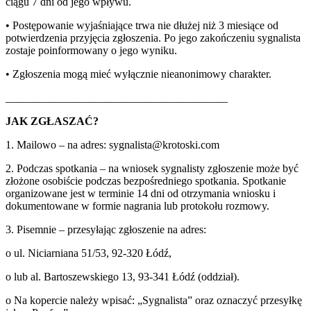
ciągu 7 dni od jego wpływu.
• Postępowanie wyjaśniające trwa nie dłużej niż 3 miesiące od
potwierdzenia przyjęcia zgłoszenia. Po jego zakończeniu sygnalista
zostaje poinformowany o jego wyniku.
• Zgłoszenia mogą mieć wyłącznie nieanonimowy charakter.
________________________________________
JAK ZGŁASZAĆ?
1. Mailowo – na adres: sygnalista@krotoski.com
2. Podczas spotkania – na wniosek sygnalisty zgłoszenie może być
złożone osobiście podczas bezpośredniego spotkania. Spotkanie
organizowane jest w terminie 14 dni od otrzymania wniosku i
dokumentowane w formie nagrania lub protokołu rozmowy.
3. Pisemnie – przesyłając zgłoszenie na adres:
o ul. Niciarniana 51/53, 92-320 Łódź,
o lub al. Bartoszewskiego 13, 93-341 Łódź (oddział).
o Na kopercie należy wpisać: „Sygnalista” oraz oznaczyć przesyłkę