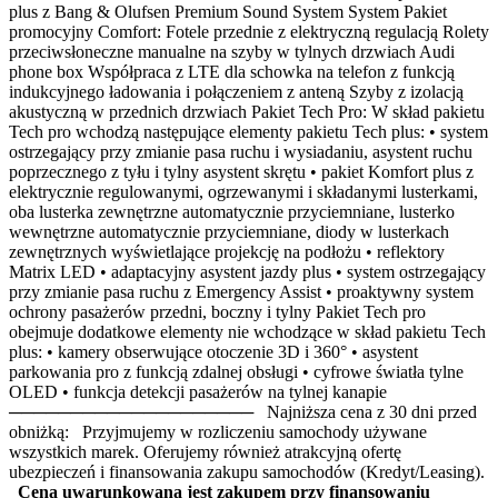
plus z Bang & Olufsen Premium Sound System System Pakiet
promocyjny Comfort: Fotele przednie z elektryczną regulacją Rolety
przeciwsłoneczne manualne na szyby w tylnych drzwiach Audi
phone box Współpraca z LTE dla schowka na telefon z funkcją
indukcyjnego ładowania i połączeniem z anteną Szyby z izolacją
akustyczną w przednich drzwiach Pakiet Tech Pro: W skład pakietu
Tech pro wchodzą następujące elementy pakietu Tech plus: • system
ostrzegający przy zmianie pasa ruchu i wysiadaniu, asystent ruchu
poprzecznego z tyłu i tylny asystent skrętu • pakiet Komfort plus z
elektrycznie regulowanymi, ogrzewanymi i składanymi lusterkami,
oba lusterka zewnętrzne automatycznie przyciemniane, lusterko
wewnętrzne automatycznie przyciemniane, diody w lusterkach
zewnętrznych wyświetlające projekcję na podłożu • reflektory
Matrix LED • adaptacyjny asystent jazdy plus • system ostrzegający
przy zmianie pasa ruchu z Emergency Assist • proaktywny system
ochrony pasażerów przedni, boczny i tylny Pakiet Tech pro
obejmuje dodatkowe elementy nie wchodzące w skład pakietu Tech
plus: • kamery obserwujące otoczenie 3D i 360° • asystent
parkowania pro z funkcją zdalnej obsługi • cyfrowe światła tylne
OLED • funkcja detekcji pasażerów na tylnej kanapie
──────────────────── Najniższa cena z 30 dni przed
obniżką: Przyjmujemy w rozliczeniu samochody używane
wszystkich marek. Oferujemy również atrakcyjną ofertę
ubezpieczeń i finansowania zakupu samochodów (Kredyt/Leasing).
Cena uwarunkowana jest zakupem przy finansowaniu