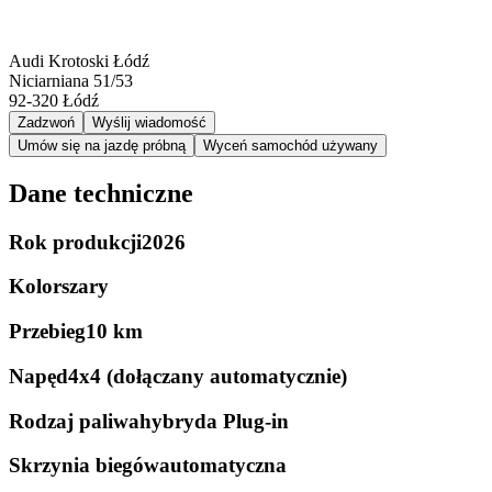
Audi Krotoski Łódź
Niciarniana 51/53
92-320
Łódź
Zadzwoń
Wyślij wiadomość
Umów się na jazdę próbną
Wyceń samochód używany
Dane techniczne
Rok produkcji
2026
Kolor
szary
Przebieg
10 km
Napęd
4x4 (dołączany automatycznie)
Rodzaj paliwa
hybryda Plug-in
Skrzynia biegów
automatyczna