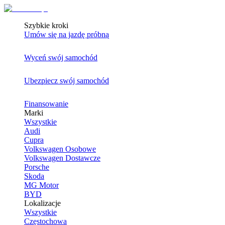
Szybkie kroki
Umów się na jazdę próbną
Wyceń swój samochód
Ubezpiecz swój samochód
Finansowanie
Marki
Wszystkie
Audi
Cupra
Volkswagen Osobowe
Volkswagen Dostawcze
Porsche
Skoda
MG Motor
BYD
Lokalizacje
Wszystkie
Częstochowa