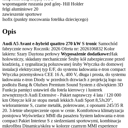
wspomaganie ruszania pod górę- Hill Holder
felgi aluminiowe 20
zawieszenie sportowe
Isofix (punkty mocowania fotelika dziecięcego)
Opis
Audi A5 Avant e-hybrid quattro 270 kW S tronic
Samochód
fabrycznie nowy Rocznik: 2026 Oferta nr: 2026106832 Kolor
lakieru: Szary Daytona perłowy
Wyposażenie dodatkowe:
Hak
holowniczy, składany mechanicznie Śruby kół zabezpieczone przed
kradzieżą, z sygnalizacją poluzowanej śruby Wtyczka do domowej
instalacji elektrycznej typ E/F, do systemu ładowania e-tron compact
Wtyczka przemysłowa CEE 16 A, 400 V, długa i prosta, do systemu
ładowania e-tron Diody w przednich drzwiach z projekcją logo na
podłożu Bang & Olufsen Premium Sound System z dźwiękiem 3D
Funkcja pamięci ustawień dla fotela kierowcy i lusterek
zewnętrznych Audi Extensive - Pakiet naprawczy 4 lata / 120 000
km Obręcze kół ze stopu metali lekkich Audi Sport 8,5Jx20",
wieloramienne S, czarne metalik, polerowane, z oponami 245/35 R
20. 3-letnie ubezpieczenie opon w cenie. Komfortowa klimatyzacja
postojowa Wyświetlacz MMI dla pasażera System ładowania e-tron
compact Pakiet Interieur S z siedzeniami sportowymi, kombinacja
mikrofibra Dinamica/skóra w kolorze czarnym MMI experience