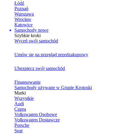
Łódź
Poznań
Warszawa
Wrocław
Katowice
Samochody nowe
Szybkie kroki
Wyceń swój samochód
Umów się na przegląd przedzakupowy
Ubezpiecz swój samochód
Finansowanie
Samochody używane w Grupie Krotoski
Marki
Wszystkie
Audi
Cupra
Volkswagen Osobowe
Volkswagen Dostawcze
Porsche
Seat