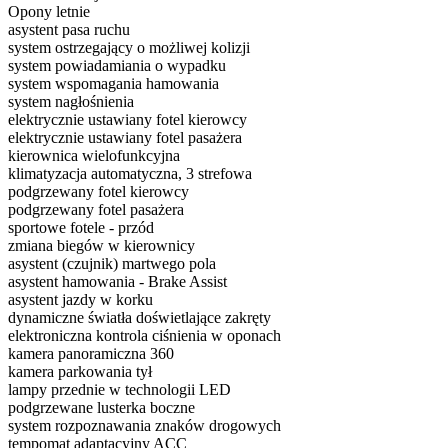
Opony letnie
asystent pasa ruchu
system ostrzegający o możliwej kolizji
system powiadamiania o wypadku
system wspomagania hamowania
system nagłośnienia
elektrycznie ustawiany fotel kierowcy
elektrycznie ustawiany fotel pasażera
kierownica wielofunkcyjna
klimatyzacja automatyczna, 3 strefowa
podgrzewany fotel kierowcy
podgrzewany fotel pasażera
sportowe fotele - przód
zmiana biegów w kierownicy
asystent (czujnik) martwego pola
asystent hamowania - Brake Assist
asystent jazdy w korku
dynamiczne światła doświetlające zakręty
elektroniczna kontrola ciśnienia w oponach
kamera panoramiczna 360
kamera parkowania tył
lampy przednie w technologii LED
podgrzewane lusterka boczne
system rozpoznawania znaków drogowych
tempomat adaptacyjny ACC