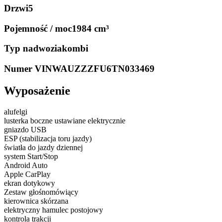
Drzwi
5
Pojemność / moc
1984 cm³
Typ nadwozia
kombi
Numer VIN
WAUZZZFU6TN033469
Wyposażenie
alufelgi
lusterka boczne ustawiane elektrycznie
gniazdo USB
ESP (stabilizacja toru jazdy)
światła do jazdy dziennej
system Start/Stop
Android Auto
Apple CarPlay
ekran dotykowy
Zestaw głośnomówiący
kierownica skórzana
elektryczny hamulec postojowy
kontrola trakcji