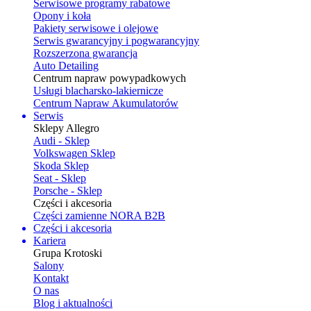
Serwisowe programy rabatowe
Opony i koła
Pakiety serwisowe i olejowe
Serwis gwarancyjny i pogwarancyjny
Rozszerzona gwarancja
Auto Detailing
Centrum napraw powypadkowych
Usługi blacharsko-lakiernicze
Centrum Napraw Akumulatorów
Serwis
Sklepy Allegro
Audi - Sklep
Volkswagen Sklep
Skoda Sklep
Seat - Sklep
Porsche - Sklep
Części i akcesoria
Części zamienne NORA B2B
Części i akcesoria
Kariera
Grupa Krotoski
Salony
Kontakt
O nas
Blog i aktualności