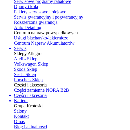
Serwisowe programy rabatowe
Opony i koła
Pakiety serwisowe i olejowe
Serwis gwarancyjny i pogwarancyjny
Rozszerzona gwarancja
Auto Detailing
Centrum napraw powypadkowych
Usługi blacharsko-lakiernicze
Centrum Napraw Akumulatorów
Serwis
Sklepy Allegro
Audi - Sklep
Volkswagen Sklep
Skoda Sklep
Seat - Sklep
Porsche - Sklep
Części i akcesoria
Części zamienne NORA B2B
Części i akcesoria
Kariera
Grupa Krotoski
Salony
Kontakt
O nas
Blog i aktualności