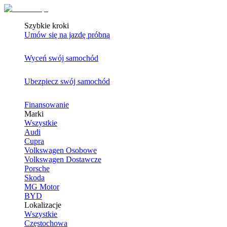
Szybkie kroki
Umów się na jazdę próbną
Wyceń swój samochód
Ubezpiecz swój samochód
Finansowanie
Marki
Wszystkie
Audi
Cupra
Volkswagen Osobowe
Volkswagen Dostawcze
Porsche
Skoda
MG Motor
BYD
Lokalizacje
Wszystkie
Częstochowa