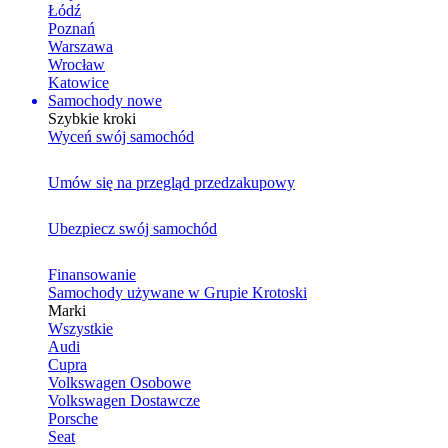
Łódź
Poznań
Warszawa
Wrocław
Katowice
Samochody nowe
Szybkie kroki
Wyceń swój samochód
Umów się na przegląd przedzakupowy
Ubezpiecz swój samochód
Finansowanie
Samochody używane w Grupie Krotoski
Marki
Wszystkie
Audi
Cupra
Volkswagen Osobowe
Volkswagen Dostawcze
Porsche
Seat