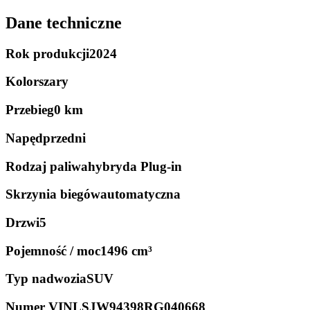
Dane techniczne
Rok produkcji
2024
Kolor
szary
Przebieg
0 km
Napęd
przedni
Rodzaj paliwa
hybryda Plug-in
Skrzynia biegów
automatyczna
Drzwi
5
Pojemność / moc
1496 cm³
Typ nadwozia
SUV
Numer VIN
LSJW94398RG040668