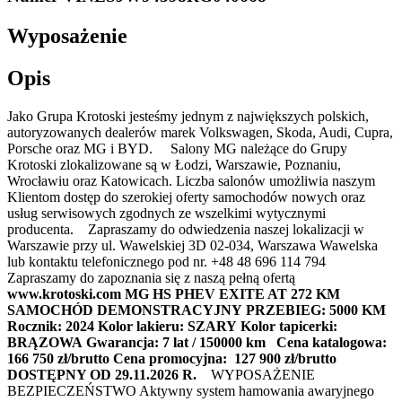
Wyposażenie
Opis
Jako Grupa Krotoski jesteśmy jednym z największych polskich,
autoryzowanych dealerów marek Volkswagen, Skoda, Audi, Cupra,
Porsche oraz MG i BYD. Salony MG należące do Grupy
Krotoski zlokalizowane są w Łodzi, Warszawie, Poznaniu,
Wrocławiu oraz Katowicach. Liczba salonów umożliwia naszym
Klientom dostęp do szerokiej oferty samochodów nowych oraz
usług serwisowych zgodnych ze wszelkimi wytycznymi
producenta. Zapraszamy do odwiedzenia naszej lokalizacji w
Warszawie przy ul. Wawelskiej 3D 02-034, Warszawa Wawelska
lub kontaktu telefonicznego pod nr. +48 48 696 114 794
Zapraszamy do zapoznania się z naszą pełną ofertą
www.krotoski.com
MG HS PHEV EXITE AT 272 KM
SAMOCHÓD DEMONSTRACYJNY
PRZEBIEG: 5000 KM
Rocznik: 2024
Kolor lakieru: SZARY
Kolor tapicerki:
BRĄZOWA
Gwarancja: 7 lat / 150000 km
Cena katalogowa:
166 750 zł/brutto
Cena promocyjna: 127 900 zł/brutto
DOSTĘPNY OD 29.11.2026 R.
WYPOSAŻENIE
BEZPIECZEŃSTWO Aktywny system hamowania awaryjnego