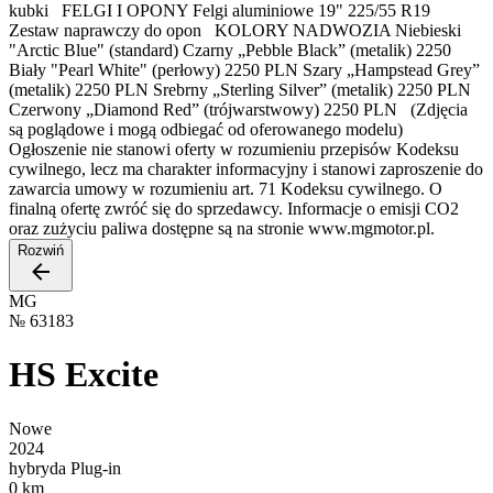
kubki FELGI I OPONY Felgi aluminiowe 19" 225/55 R19
Zestaw naprawczy do opon KOLORY NADWOZIA Niebieski
"Arctic Blue" (standard) Czarny „Pebble Black” (metalik) 2250
Biały "Pearl White" (perłowy) 2250 PLN Szary „Hampstead Grey”
(metalik) 2250 PLN Srebrny „Sterling Silver” (metalik) 2250 PLN
Czerwony „Diamond Red” (trójwarstwowy) 2250 PLN (Zdjęcia
są poglądowe i mogą odbiegać od oferowanego modelu)
Ogłoszenie nie stanowi oferty w rozumieniu przepisów Kodeksu
cywilnego, lecz ma charakter informacyjny i stanowi zaproszenie do
zawarcia umowy w rozumieniu art. 71 Kodeksu cywilnego. O
finalną ofertę zwróć się do sprzedawcy. Informacje o emisji CO2
oraz zużyciu paliwa dostępne są na stronie www.mgmotor.pl.
Rozwiń
MG
№
63183
HS Excite
Nowe
2024
hybryda Plug-in
0 km