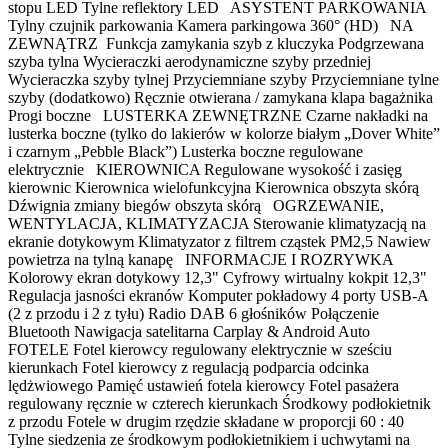
stopu LED Tylne reflektory LED ASYSTENT PARKOWANIA
Tylny czujnik parkowania Kamera parkingowa 360° (HD) NA
ZEWNĄTRZ Funkcja zamykania szyb z kluczyka Podgrzewana
szyba tylna Wycieraczki aerodynamiczne szyby przedniej
Wycieraczka szyby tylnej Przyciemniane szyby Przyciemniane tylne
szyby (dodatkowo) Ręcznie otwierana / zamykana klapa bagażnika
Progi boczne LUSTERKA ZEWNĘTRZNE Czarne nakładki na
lusterka boczne (tylko do lakierów w kolorze białym „Dover White”
i czarnym „Pebble Black”) Lusterka boczne regulowane
elektrycznie KIEROWNICA Regulowane wysokość i zasięg
kierownic Kierownica wielofunkcyjna Kierownica obszyta skórą
Dźwignia zmiany biegów obszyta skórą OGRZEWANIE,
WENTYLACJA, KLIMATYZACJA Sterowanie klimatyzacją na
ekranie dotykowym Klimatyzator z filtrem cząstek PM2,5 Nawiew
powietrza na tylną kanapę INFORMACJE I ROZRYWKA
Kolorowy ekran dotykowy 12,3" Cyfrowy wirtualny kokpit 12,3"
Regulacja jasności ekranów Komputer pokładowy 4 porty USB-A
(2 z przodu i 2 z tyłu) Radio DAB 6 głośników Połączenie
Bluetooth Nawigacja satelitarna Carplay & Android Auto
FOTELE Fotel kierowcy regulowany elektrycznie w sześciu
kierunkach Fotel kierowcy z regulacją podparcia odcinka
lędżwiowego Pamięć ustawień fotela kierowcy Fotel pasażera
regulowany ręcznie w czterech kierunkach Środkowy podłokietnik
z przodu Fotele w drugim rzędzie składane w proporcji 60 : 40
Tylne siedzenia ze środkowym podłokietnikiem i uchwytami na