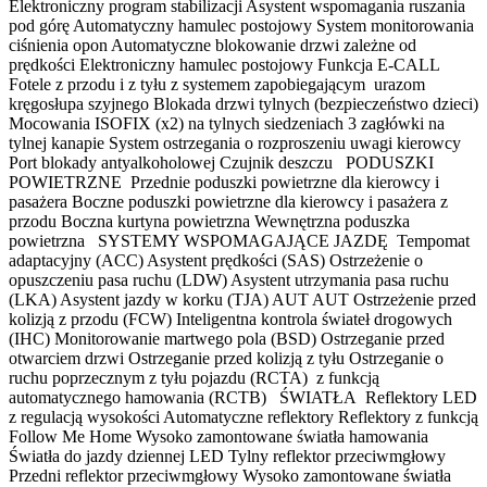
Elektroniczny program stabilizacji Asystent wspomagania ruszania
pod górę Automatyczny hamulec postojowy System monitorowania
ciśnienia opon Automatyczne blokowanie drzwi zależne od
prędkości Elektroniczny hamulec postojowy Funkcja E-CALL
Fotele z przodu i z tyłu z systemem zapobiegającym urazom
kręgosłupa szyjnego Blokada drzwi tylnych (bezpieczeństwo dzieci)
Mocowania ISOFIX (x2) na tylnych siedzeniach 3 zagłówki na
tylnej kanapie System ostrzegania o rozproszeniu uwagi kierowcy
Port blokady antyalkoholowej Czujnik deszczu PODUSZKI
POWIETRZNE Przednie poduszki powietrzne dla kierowcy i
pasażera Boczne poduszki powietrzne dla kierowcy i pasażera z
przodu Boczna kurtyna powietrzna Wewnętrzna poduszka
powietrzna SYSTEMY WSPOMAGAJĄCE JAZDĘ Tempomat
adaptacyjny (ACC) Asystent prędkości (SAS) Ostrzeżenie o
opuszczeniu pasa ruchu (LDW) Asystent utrzymania pasa ruchu
(LKA) Asystent jazdy w korku (TJA) AUT AUT Ostrzeżenie przed
kolizją z przodu (FCW) Inteligentna kontrola świateł drogowych
(IHC) Monitorowanie martwego pola (BSD) Ostrzeganie przed
otwarciem drzwi Ostrzeganie przed kolizją z tyłu Ostrzeganie o
ruchu poprzecznym z tyłu pojazdu (RCTA) z funkcją
automatycznego hamowania (RCTB) ŚWIATŁA Reflektory LED
z regulacją wysokości Automatyczne reflektory Reflektory z funkcją
Follow Me Home Wysoko zamontowane światła hamowania
Światła do jazdy dziennej LED Tylny reflektor przeciwmgłowy
Przedni reflektor przeciwmgłowy Wysoko zamontowane światła