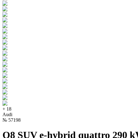
+
18
Audi
№
57198
Q8 SUV e-hybrid quattro 290 k