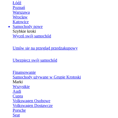
Łódź
Poznań
Warszawa
Wrocław
Katowice
Samochody nowe
Szybkie kroki
Wyceń swój samochód
Umów się na przegląd przedzakupowy
Ubezpiecz swój samochód
Finansowanie
Samochody używane w Grupie Krotoski
Marki
Wszystkie
Audi
Cupra
Volkswagen Osobowe
Volkswagen Dostawcze
Porsche
Seat