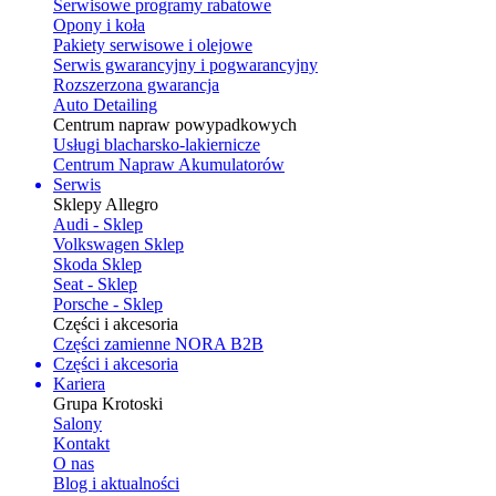
Serwisowe programy rabatowe
Opony i koła
Pakiety serwisowe i olejowe
Serwis gwarancyjny i pogwarancyjny
Rozszerzona gwarancja
Auto Detailing
Centrum napraw powypadkowych
Usługi blacharsko-lakiernicze
Centrum Napraw Akumulatorów
Serwis
Sklepy Allegro
Audi - Sklep
Volkswagen Sklep
Skoda Sklep
Seat - Sklep
Porsche - Sklep
Części i akcesoria
Części zamienne NORA B2B
Części i akcesoria
Kariera
Grupa Krotoski
Salony
Kontakt
O nas
Blog i aktualności