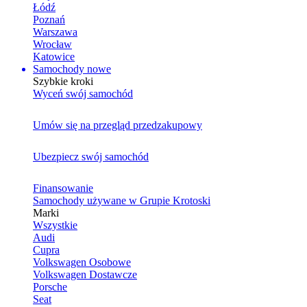
Łódź
Poznań
Warszawa
Wrocław
Katowice
Samochody nowe
Szybkie kroki
Wyceń swój samochód
Umów się na przegląd przedzakupowy
Ubezpiecz swój samochód
Finansowanie
Samochody używane w Grupie Krotoski
Marki
Wszystkie
Audi
Cupra
Volkswagen Osobowe
Volkswagen Dostawcze
Porsche
Seat