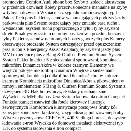
promocyjny Comfort Audi phone box Szyby z izolacją akustyczną
w przednich drzwiach Rolety przeciwsłoneczne manualne na szyby
w tylnych drzwiach Wzmacniacz sygnału komórkowego typ 1
Pakiet Tech plus Pakiet systemów wspomagających podczas jazdy i
parkowania plus System ostrzegający przy zmianie pasa ruchu i
wysiadaniu, asystent ruchu poprzecznego z tyłu i tylny asystent
skrętu Proaktywny system ochrony pasażerów - przedni, boczny i
tylny Pakiet systemów ochronnych i ostrzegawczych plus Kamery
obserwujące otoczenie System ostrzegający przed opuszczeniem
pasa ruchu z Emergency Assist Adaptacyjny asystent jazdy plus
MMI experience plus z Bang & Olufsen Premium Sound System
System Pakiet Interieur S z siedzeniami sportowymi, kombinacja
mikrofibra Dinamica/skóra w kolorze czarnym Elementy we
wnętrzu pokryte mikrofibrą Dinamica Wnętrze z siedzeniami
sportowymi, kombinacja mikrofibra Dinamica/skóra w kolorze
czarnym Kombinacja mikrofibra Dinamica/skóra z pikowaniem w
romby i emblematem S Bang & Olufsen Premium Sound System z
dźwiękiem 3D Hak holowniczy, składany mechanicznie
Wyświetlacz MMI dla pasażera System ładowania e-tron Compact
Funkcja pamięci ustawień dla fotela kierowcy i lusterek
zewnętrznych Komfortowa klimatyzacja postojowa Śruby kół
zabezpieczone przed kradzieżą, z sygnalizacją poluzowanej śruby
Wtyczka przemysłowa CEE 16 A, 400 V, długa i prosta, do systemu
ładowania e-tron Wtyczka do domowej instalacji elektrycznej typ
E/F, do systemu ładowania e-tron compact