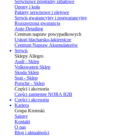
Serwisowe programy rabatowe
Opony i koła
Pakiety serwisowe i olejowe
Serwis gwarancyjny i pogwarancyjny
Rozszerzona gwarancja
Auto Detailing
Centrum napraw powypadkowych
Usługi blacharsko-lakiernicze
Centrum Napraw Akumulatorów
Serwis
Sklepy Allegro
Audi - Sklep
Volkswagen Sklep
Skoda Sklep
Seat - Sklep
Porsche - Sklep
Części i akcesoria
Części zamienne NORA B2B
Części i akcesoria
Kariera
Grupa Krotoski
Salony
Kontakt
O nas
Blog i aktualności