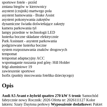
sportowe fotele - przód
zmiana biegów w kierownicy
asystent (czujnik) martwego pola
asystent hamowania - Brake Assist
asystent pokonywania zakrętów
dynamiczne światła doświetlające zakręty
kamera parkowania tył
lampy przednie w technologii LED
lusterka boczne składane elektrycznie
Park Assistant - asystent parkowania
podgrzewane lusterka boczne
system rozpoznawania znaków drogowych
tempomat
tempomat adaptacyjny ACC
wspomaganie ruszania pod górę- Hill Holder
felgi aluminiowe 19
zawieszenie sportowe
Isofix (punkty mocowania fotelika dziecięcego)
Opis
Audi A5 Avant e-hybrid quattro 270 kW S tronic
Samochód
fabrycznie nowy Rocznik: 2026 Oferta nr: 2026111127 Kolor
lakieru: Szary Daytona perłowy
Wyposażenie dodatkowe:
Pakiet