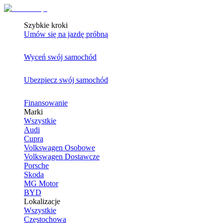
Szybkie kroki
Umów się na jazdę próbną
Wyceń swój samochód
Ubezpiecz swój samochód
Finansowanie
Marki
Wszystkie
Audi
Cupra
Volkswagen Osobowe
Volkswagen Dostawcze
Porsche
Skoda
MG Motor
BYD
Lokalizacje
Wszystkie
Częstochowa