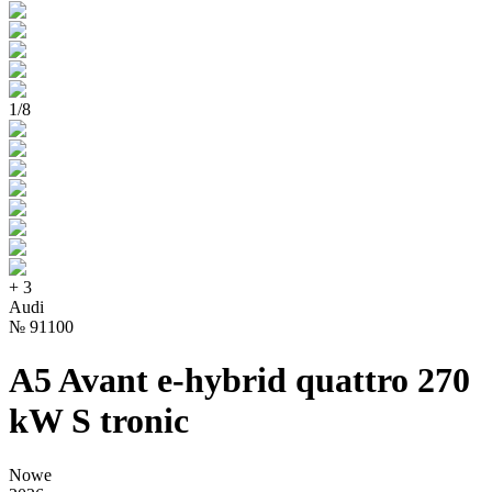
1
/
8
+
3
Audi
№
91100
A5 Avant e-hybrid quattro 270
kW S tronic
Nowe