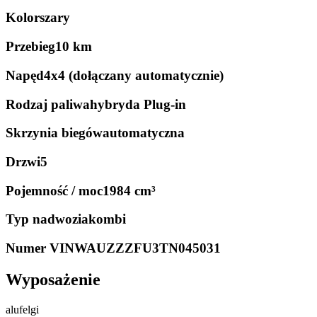
Kolor
szary
Przebieg
10 km
Napęd
4x4 (dołączany automatycznie)
Rodzaj paliwa
hybryda Plug-in
Skrzynia biegów
automatyczna
Drzwi
5
Pojemność / moc
1984 cm³
Typ nadwozia
kombi
Numer VIN
WAUZZZFU3TN045031
Wyposażenie
alufelgi