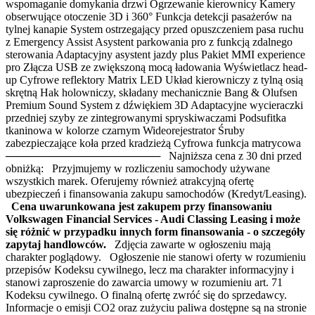
wspomaganie domykania drzwi Ogrzewanie kierownicy Kamery
obserwujące otoczenie 3D i 360° Funkcja detekcji pasażerów na
tylnej kanapie System ostrzegający przed opuszczeniem pasa ruchu
z Emergency Assist Asystent parkowania pro z funkcją zdalnego
sterowania Adaptacyjny asystent jazdy plus Pakiet MMI experience
pro Złącza USB ze zwiększoną mocą ładowania Wyświetlacz head-
up Cyfrowe reflektory Matrix LED Układ kierowniczy z tylną osią
skrętną Hak holowniczy, składany mechanicznie Bang & Olufsen
Premium Sound System z dźwiękiem 3D Adaptacyjne wycieraczki
przedniej szyby ze zintegrowanymi spryskiwaczami Podsufitka
tkaninowa w kolorze czarnym Wideorejestrator Śruby
zabezpieczające koła przed kradzieżą Cyfrowa funkcja matrycowa
──────────────────── Najniższa cena z 30 dni przed
obniżką: Przyjmujemy w rozliczeniu samochody używane
wszystkich marek. Oferujemy również atrakcyjną ofertę
ubezpieczeń i finansowania zakupu samochodów (Kredyt/Leasing).
Cena uwarunkowana jest zakupem przy finansowaniu
Volkswagen Financial Services - Audi Classing Leasing i może
się różnić w przypadku innych form finansowania - o szczegóły
zapytaj handlowców.
Zdjęcia zawarte w ogłoszeniu mają
charakter poglądowy. Ogłoszenie nie stanowi oferty w rozumieniu
przepisów Kodeksu cywilnego, lecz ma charakter informacyjny i
stanowi zaproszenie do zawarcia umowy w rozumieniu art. 71
Kodeksu cywilnego. O finalną ofertę zwróć się do sprzedawcy.
Informacje o emisji CO2 oraz zużyciu paliwa dostępne są na stronie