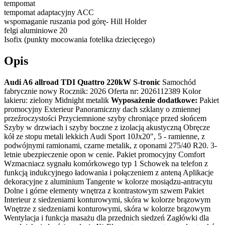
tempomat
tempomat adaptacyjny ACC
wspomaganie ruszania pod górę- Hill Holder
felgi aluminiowe 20
Isofix (punkty mocowania fotelika dziecięcego)
Opis
Audi A6 allroad TDI Quattro 220kW S-tronic
Samochód
fabrycznie nowy Rocznik: 2026 Oferta nr: 2026112389 Kolor
lakieru: zielony Midnight metalik
Wyposażenie dodatkowe:
Pakiet
promocyjny Exterieur Panoramiczny dach szklany o zmiennej
przeźroczystości Przyciemnione szyby chroniące przed słońcem
Szyby w drzwiach i szyby boczne z izolacją akustyczną Obręcze
kół ze stopu metali lekkich Audi Sport 10Jx20", 5 - ramienne, z
podwójnymi ramionami, czarne metalik, z oponami 275/40 R20. 3-
letnie ubezpieczenie opon w cenie. Pakiet promocyjny Comfort
Wzmacniacz sygnału komórkowego typ 1 Schowek na telefon z
funkcją indukcyjnego ładowania i połączeniem z anteną Aplikacje
dekoracyjne z aluminium Tangente w kolorze mosiądzu-antracytu
Dolne i górne elementy wnętrza z kontrastowym szwem Pakiet
Interieur z siedzeniami konturowymi, skóra w kolorze brązowym
Wnętrze z siedzeniami konturowymi, skóra w kolorze brązowym
Wentylacja i funkcja masażu dla przednich siedzeń Zagłówki dla