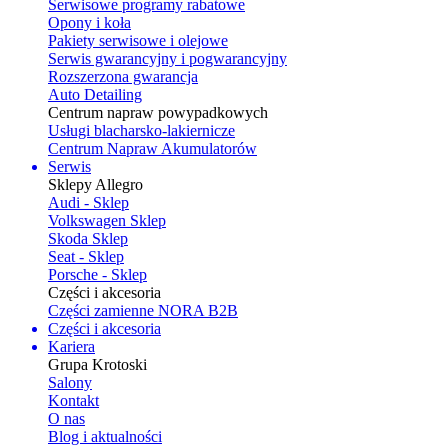
Serwisowe programy rabatowe
Opony i koła
Pakiety serwisowe i olejowe
Serwis gwarancyjny i pogwarancyjny
Rozszerzona gwarancja
Auto Detailing
Centrum napraw powypadkowych
Usługi blacharsko-lakiernicze
Centrum Napraw Akumulatorów
Serwis
Sklepy Allegro
Audi - Sklep
Volkswagen Sklep
Skoda Sklep
Seat - Sklep
Porsche - Sklep
Części i akcesoria
Części zamienne NORA B2B
Części i akcesoria
Kariera
Grupa Krotoski
Salony
Kontakt
O nas
Blog i aktualności