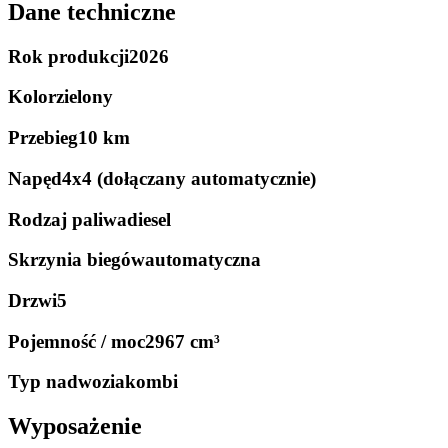
Dane techniczne
Rok produkcji
2026
Kolor
zielony
Przebieg
10 km
Napęd
4x4 (dołączany automatycznie)
Rodzaj paliwa
diesel
Skrzynia biegów
automatyczna
Drzwi
5
Pojemność / moc
2967 cm³
Typ nadwozia
kombi
Wyposażenie