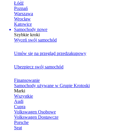
Łódź
Poznań
Warszawa
Wrocław
Katowice
Samochody nowe
Szybkie kroki
Wyceń swój samochód
Umów się na przegląd przedzakupowy
Ubezpiecz swój samochód
Finansowanie
Samochody używane w Grupie Krotoski
Marki
Wszystkie
Audi
Cupra
Volkswagen Osobowe
Volkswagen Dostawcze
Porsche
Seat