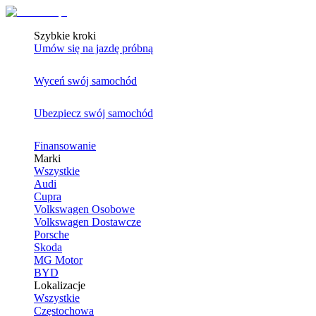
Szybkie kroki
Umów się na jazdę próbną
Wyceń swój samochód
Ubezpiecz swój samochód
Finansowanie
Marki
Wszystkie
Audi
Cupra
Volkswagen Osobowe
Volkswagen Dostawcze
Porsche
Skoda
MG Motor
BYD
Lokalizacje
Wszystkie
Częstochowa