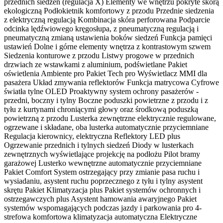
przednich siedzeń (regulacja X) Elementy we wnętrzu pokryte skórą
ekologiczną Podłokietnik komfortowy z przodu Przednie siedzenia
z elektryczną regulacją Kombinacja skóra perforowana Podparcie
odcinka lędźwiowego kręgosłupa, z pneumatyczną regulacją i
pneumatyczną zmianą ustawienia boków siedzeń Funkcja pamięci
ustawień Dolne i górne elementy wnętrza z kontrastowym szwem
Siedzenia konturowe z przodu Listwy progowe w przednich
drzwiach ze wstawkami z aluminium, podświetlane Pakiet
oświetlenia Ambiente pro Pakiet Tech pro Wyświetlacz MMI dla
pasażera Układ zmywania reflektorów Funkcja matrycowa Cyfrowe
światła tylne OLED Proaktywny system ochrony pasażerów -
przedni, boczny i tylny Boczne poduszki powietrzne z przodu i z
tyłu z kurtynami chroniącymi głowy oraz środkową poduszką
powietrzną z przodu Lusterka zewnętrzne elektrycznie regulowane,
ogrzewane i składane, oba lusterka automatycznie przyciemniane
Regulacja kierownicy, elektryczna Reflektory LED plus
Ogrzewanie przednich i tylnych siedzeń Diody w lusterkach
zewnętrznych wyświetlające projekcję na podłożu Pilot bramy
garażowej Lusterko wewnętrzne automatycznie przyciemniane
Pakiet Comfort System ostrzegający przy zmianie pasa ruchu i
wysiadaniu, asystent ruchu poprzecznego z tyłu i tylny asystent
skrętu Pakiet Klimatyzacja plus Pakiet systemów ochronnych i
ostrzegawczych plus Asystent hamowania awaryjnego Pakiet
systemów wspomagających podczas jazdy i parkowania pro 4-
strefowa komfortowa klimatyzacja automatyczna Elektryczne