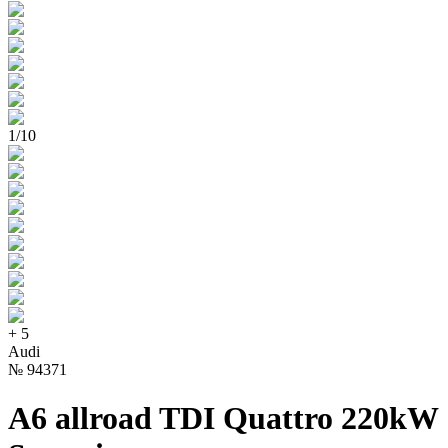
1
/
10
+
5
Audi
№
94371
A6 allroad TDI Quattro 220kW