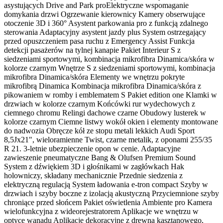
asystujących Drive and Park proElektryczne wspomaganie
domykania drzwi Ogrzewanie kierownicy Kamery obserwujące
otoczenie 3D i 360° Asystent parkowania pro z funkcją zdalnego
sterowania Adaptacyjny asystent jazdy plus System ostrzegający
przed opuszczeniem pasa ruchu z Emergency Assist Funkcja
detekcji pasażerów na tylnej kanapie Pakiet Interieur S z
siedzeniami sportowymi, kombinacja mikrofibra Dinamica/skóra w
kolorze czarnym Wnętrze S z siedzeniami sportowymi, kombinacja
mikrofibra Dinamica/skóra Elementy we wnętrzu pokryte
mikrofibrą Dinamica Kombinacja mikrofibra Dinamica/skóra z
pikowaniem w romby i emblematem S Pakiet edition one Klamki w
drzwiach w kolorze czarnym Końcówki rur wydechowych z
ciemnego chromu Relingi dachowe czarne Obudowy lusterek w
kolorze czarnym Ciemne listwy wokół okien i elementy montowane
do nadwozia Obręcze kół ze stopu metali lekkich Audi Sport
8,5Jx21", wieloramienne Twist, czarne metalik, z oponami 255/35
R 21. 3-letnie ubezpieczenie opon w cenie. Adaptacyjne
zawieszenie pneumatyczne Bang & Olufsen Premium Sound
System z dźwiękiem 3D i głośnikami w zagłówkach Hak
holowniczy, składany mechanicznie Przednie siedzenia z
elektryczną regulacją System ładowania e-tron compact Szyby w
drzwiach i szyby boczne z izolacją akustyczną Przyciemnione szyby
chroniące przed słońcem Pakiet oświetlenia Ambiente pro Kamera
wielofunkcyjna z wideorejestratorem Aplikacje we wnętrzu w
optyce wanadu Aplikacje dekoracyjne z drewna kasztanowego,