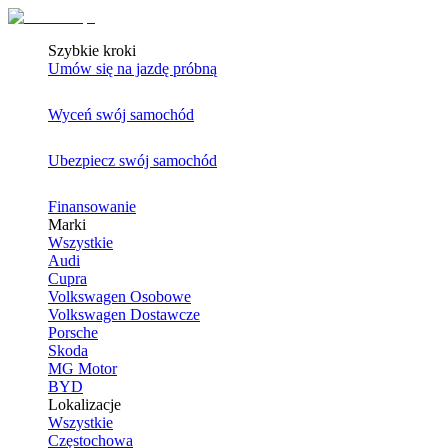
Szybkie kroki
Umów się na jazdę próbną
Wyceń swój samochód
Ubezpiecz swój samochód
Finansowanie
Marki
Wszystkie
Audi
Cupra
Volkswagen Osobowe
Volkswagen Dostawcze
Porsche
Skoda
MG Motor
BYD
Lokalizacje
Wszystkie
Częstochowa