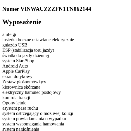
Numer VIN
WAUZZZFN1TN062144
Wyposażenie
alufelgi
lusterka boczne ustawiane elektrycznie
gniazdo USB
ESP (stabilizacja toru jazdy)
światła do jazdy dziennej
system Start/Stop
Android Auto
Apple CarPlay
ekran dotykowy
Zestaw głośnomówiący
kierownica skórzana
elektryczny hamulec postojowy
kontrola trakcji
Opony letnie
asystent pasa ruchu
system ostrzegający o możliwej kolizji
system powiadamiania o wypadku
system wspomagania hamowania
system nagłośnienia