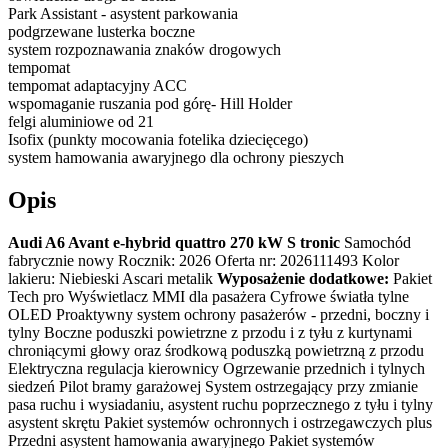
Park Assistant - asystent parkowania
podgrzewane lusterka boczne
system rozpoznawania znaków drogowych
tempomat
tempomat adaptacyjny ACC
wspomaganie ruszania pod górę- Hill Holder
felgi aluminiowe od 21
Isofix (punkty mocowania fotelika dziecięcego)
system hamowania awaryjnego dla ochrony pieszych
Opis
Audi A6 Avant e-hybrid quattro 270 kW S tronic
Samochód
fabrycznie nowy Rocznik: 2026 Oferta nr: 2026111493 Kolor
lakieru: Niebieski Ascari metalik
Wyposażenie dodatkowe:
Pakiet
Tech pro Wyświetlacz MMI dla pasażera Cyfrowe światła tylne
OLED Proaktywny system ochrony pasażerów - przedni, boczny i
tylny Boczne poduszki powietrzne z przodu i z tyłu z kurtynami
chroniącymi głowy oraz środkową poduszką powietrzną z przodu
Elektryczna regulacja kierownicy Ogrzewanie przednich i tylnych
siedzeń Pilot bramy garażowej System ostrzegający przy zmianie
pasa ruchu i wysiadaniu, asystent ruchu poprzecznego z tyłu i tylny
asystent skrętu Pakiet systemów ochronnych i ostrzegawczych plus
Przedni asystent hamowania awaryjnego Pakiet systemów