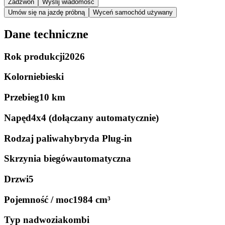
Zadzwoń
Wyślij wiadomość
Umów się na jazdę próbną
Wyceń samochód używany
Dane techniczne
Rok produkcji
2026
Kolor
niebieski
Przebieg
10 km
Napęd
4x4 (dołączany automatycznie)
Rodzaj paliwa
hybryda Plug-in
Skrzynia biegów
automatyczna
Drzwi
5
Pojemność / moc
1984 cm³
Typ nadwozia
kombi