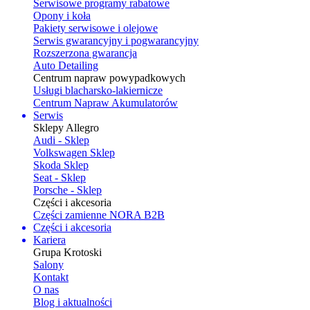
Serwisowe programy rabatowe
Opony i koła
Pakiety serwisowe i olejowe
Serwis gwarancyjny i pogwarancyjny
Rozszerzona gwarancja
Auto Detailing
Centrum napraw powypadkowych
Usługi blacharsko-lakiernicze
Centrum Napraw Akumulatorów
Serwis
Sklepy Allegro
Audi - Sklep
Volkswagen Sklep
Skoda Sklep
Seat - Sklep
Porsche - Sklep
Części i akcesoria
Części zamienne NORA B2B
Części i akcesoria
Kariera
Grupa Krotoski
Salony
Kontakt
O nas
Blog i aktualności