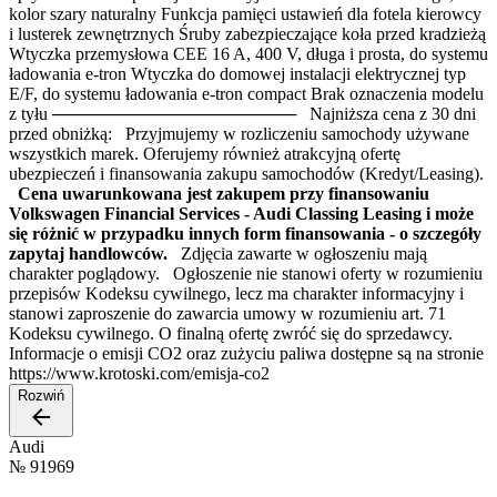
kolor szary naturalny Funkcja pamięci ustawień dla fotela kierowcy
i lusterek zewnętrznych Śruby zabezpieczające koła przed kradzieżą
Wtyczka przemysłowa CEE 16 A, 400 V, długa i prosta, do systemu
ładowania e-tron Wtyczka do domowej instalacji elektrycznej typ
E/F, do systemu ładowania e-tron compact Brak oznaczenia modelu
z tyłu ──────────────────── Najniższa cena z 30 dni
przed obniżką: Przyjmujemy w rozliczeniu samochody używane
wszystkich marek. Oferujemy również atrakcyjną ofertę
ubezpieczeń i finansowania zakupu samochodów (Kredyt/Leasing).
Cena uwarunkowana jest zakupem przy finansowaniu
Volkswagen Financial Services - Audi Classing Leasing i może
się różnić w przypadku innych form finansowania - o szczegóły
zapytaj handlowców.
Zdjęcia zawarte w ogłoszeniu mają
charakter poglądowy. Ogłoszenie nie stanowi oferty w rozumieniu
przepisów Kodeksu cywilnego, lecz ma charakter informacyjny i
stanowi zaproszenie do zawarcia umowy w rozumieniu art. 71
Kodeksu cywilnego. O finalną ofertę zwróć się do sprzedawcy.
Informacje o emisji CO2 oraz zużyciu paliwa dostępne są na stronie
https://www.krotoski.com/emisja-co2
Rozwiń
Audi
№
91969