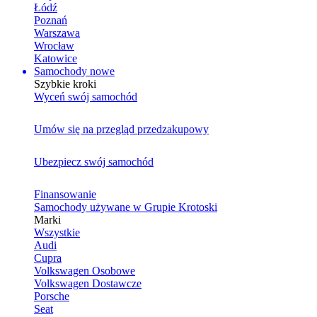
Łódź
Poznań
Warszawa
Wrocław
Katowice
Samochody nowe
Szybkie kroki
Wyceń swój samochód
Umów się na przegląd przedzakupowy
Ubezpiecz swój samochód
Finansowanie
Samochody używane w Grupie Krotoski
Marki
Wszystkie
Audi
Cupra
Volkswagen Osobowe
Volkswagen Dostawcze
Porsche
Seat