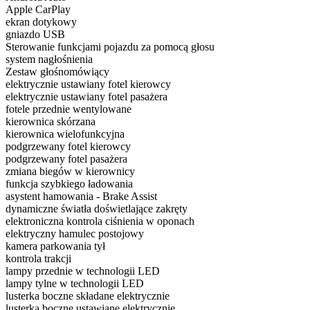
Apple CarPlay
ekran dotykowy
gniazdo USB
Sterowanie funkcjami pojazdu za pomocą głosu
system nagłośnienia
Zestaw głośnomówiący
elektrycznie ustawiany fotel kierowcy
elektrycznie ustawiany fotel pasażera
fotele przednie wentylowane
kierownica skórzana
kierownica wielofunkcyjna
podgrzewany fotel kierowcy
podgrzewany fotel pasażera
zmiana biegów w kierownicy
funkcja szybkiego ładowania
asystent hamowania - Brake Assist
dynamiczne światła doświetlające zakręty
elektroniczna kontrola ciśnienia w oponach
elektryczny hamulec postojowy
kamera parkowania tył
kontrola trakcji
lampy przednie w technologii LED
lampy tylne w technologii LED
lusterka boczne składane elektrycznie
lusterka boczne ustawiane elektrycznie