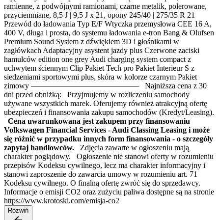
ramienne, z podwójnymi ramionami, czarne metalik, polerowane,
przyciemniane, 8,5 J | 9,5 J x 21, opony 245/40 | 275/35 R 21
Przewód do ładowania Typ E/F Wtyczka przemysłowa CEE 16 A,
400 V, długa i prosta, do systemu ładowania e-tron Bang & Olufsen
Premium Sound System z dźwiękiem 3D i głośnikami w
zagłówkach Adaptacyjny asystent jazdy plus Czerwone zaciski
hamulców edition one grey Audi charging system compact z
uchwytem ściennym Clip Pakiet Tech pro Pakiet Interieur S z
siedzeniami sportowymi plus, skóra w kolorze czarnym Pakiet
zimowy ──────────────────── Najniższa cena z 30
dni przed obniżką: Przyjmujemy w rozliczeniu samochody
używane wszystkich marek. Oferujemy również atrakcyjną ofertę
ubezpieczeń i finansowania zakupu samochodów (Kredyt/Leasing).
Cena uwarunkowana jest zakupem przy finansowaniu
Volkswagen Financial Services - Audi Classing Leasing i może
się różnić w przypadku innych form finansowania - o szczegóły
zapytaj handlowców.
Zdjęcia zawarte w ogłoszeniu mają
charakter poglądowy. Ogłoszenie nie stanowi oferty w rozumieniu
przepisów Kodeksu cywilnego, lecz ma charakter informacyjny i
stanowi zaproszenie do zawarcia umowy w rozumieniu art. 71
Kodeksu cywilnego. O finalną ofertę zwróć się do sprzedawcy.
Informacje o emisji CO2 oraz zużyciu paliwa dostępne są na stronie
https://www.krotoski.com/emisja-co2
Rozwiń