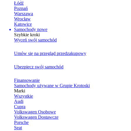
Łódź
Poznań
Warszawa
Wrocław
Katowice
Samochody nowe
Szybkie kroki
Wyceń swój samochód
Umów się na przegląd przedzakupowy
Ubezpiecz swój samochód
Finansowanie
Samochody używane w Grupie Krotoski
Marki
Wszystkie
Audi
Cupra
Volkswagen Osobowe
Volkswagen Dostawcze
Porsche
Seat