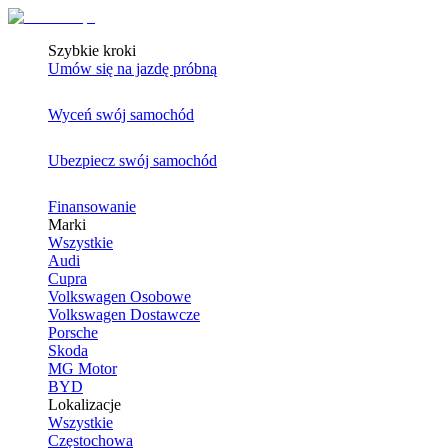
Szybkie kroki
Umów się na jazdę próbną
Wyceń swój samochód
Ubezpiecz swój samochód
Finansowanie
Marki
Wszystkie
Audi
Cupra
Volkswagen Osobowe
Volkswagen Dostawcze
Porsche
Skoda
MG Motor
BYD
Lokalizacje
Wszystkie
Częstochowa