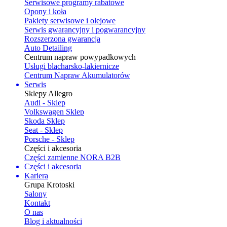
Serwisowe programy rabatowe
Opony i koła
Pakiety serwisowe i olejowe
Serwis gwarancyjny i pogwarancyjny
Rozszerzona gwarancja
Auto Detailing
Centrum napraw powypadkowych
Usługi blacharsko-lakiernicze
Centrum Napraw Akumulatorów
Serwis
Sklepy Allegro
Audi - Sklep
Volkswagen Sklep
Skoda Sklep
Seat - Sklep
Porsche - Sklep
Części i akcesoria
Części zamienne NORA B2B
Części i akcesoria
Kariera
Grupa Krotoski
Salony
Kontakt
O nas
Blog i aktualności