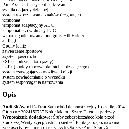
Park Assistant - asystent parkowania
światła do jazdy dziennej
system rozpoznawania znaków drogowych
tempomat
tempomat adaptacyjny ACC
tempomat przewidujący PCC
wspomaganie ruszania pod górę- Hill Holder
alufelgi
Opony letnie
zawieszenie sportowe
asystent pasa ruchu
ESP (stabilizacja toru jazdy)
Isofix (punkty mocowania fotelika dziecięcego)
system ostrzegający o możliwej kolizji
system powiadamiania o wypadku
system wspomagania hamowania
Opis
Audi S6 Avant E-Tron
Samochód demonstracyjny Rocznik: 2024
Oferta nr: 2024150737 Kolor lakieru: Szary Daytona perłowy
Wyposażenie dodatkowe:
Śruby zabezpieczające koła przed
kradzieżą Wentylacja przednich siedzeń Funkcja rozpoznawania
zajętości tylnych miejsc siedzących Obręcze Audi Sport, 5-