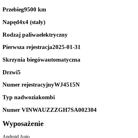
Przebieg
9500 km
Napęd
4x4 (stały)
Rodzaj paliwa
elektryczny
Pierwsza rejestracja
2025-01-31
Skrzynia biegów
automatyczna
Drzwi
5
Numer rejestracyjny
WJ4515N
Typ nadwozia
kombi
Numer VIN
WAUZZZGH7SA002304
Wyposażenie
Android Auto