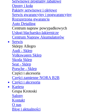
Serwisowe programy rabatowe
Opony i koła
Pakiety serwisowe i olejowe
Serwis gwarancyjny i pogwarancyjny
Rozszerzona gwarancja
Auto Detailing
Centrum napraw powypadkowych
Usługi blacharsko-lakiernicze
Centrum Napraw Akumulatorów
Serwis
Sklepy Allegro
Audi - Sklep
Volkswagen Sklep
Skoda Sklep
Seat - Sklep
Porsche - Sklep
Części i akcesoria
Części zamienne NORA B2B
Części i akcesoria
Kariera
Grupa Krotoski
Salony
Kontakt
O nas
Blog i aktualności