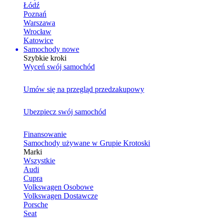
Łódź
Poznań
Warszawa
Wrocław
Katowice
Samochody nowe
Szybkie kroki
Wyceń swój samochód
Umów się na przegląd przedzakupowy
Ubezpiecz swój samochód
Finansowanie
Samochody używane w Grupie Krotoski
Marki
Wszystkie
Audi
Cupra
Volkswagen Osobowe
Volkswagen Dostawcze
Porsche
Seat