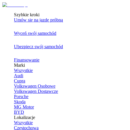
Szybkie kroki
Umów się na jazdę próbną
Wyceń swój samochód
Ubezpiecz swój samochód
Finansowanie
Marki
Wszystkie
Audi
Cupra
Volkswagen Osobowe
Volkswagen Dostawcze
Porsche
Skoda
MG Motor
BYD
Lokalizacje
Wszystkie
Częstochowa