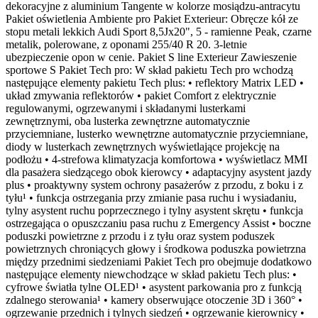
dekoracyjne z aluminium Tangente w kolorze mosiądzu-antracytu
Pakiet oświetlenia Ambiente pro Pakiet Exterieur: Obręcze kół ze
stopu metali lekkich Audi Sport 8,5Jx20", 5 - ramienne Peak, czarne
metalik, polerowane, z oponami 255/40 R 20. 3-letnie
ubezpieczenie opon w cenie. Pakiet S line Exterieur Zawieszenie
sportowe S Pakiet Tech pro: W skład pakietu Tech pro wchodzą
następujące elementy pakietu Tech plus: • reflektory Matrix LED •
układ zmywania reflektorów • pakiet Comfort z elektrycznie
regulowanymi, ogrzewanymi i składanymi lusterkami
zewnętrznymi, oba lusterka zewnętrzne automatycznie
przyciemniane, lusterko wewnętrzne automatycznie przyciemniane,
diody w lusterkach zewnętrznych wyświetlające projekcję na
podłożu • 4-strefowa klimatyzacja komfortowa • wyświetlacz MMI
dla pasażera siedzącego obok kierowcy • adaptacyjny asystent jazdy
plus • proaktywny system ochrony pasażerów z przodu, z boku i z
tyłu¹ • funkcja ostrzegania przy zmianie pasa ruchu i wysiadaniu,
tylny asystent ruchu poprzecznego i tylny asystent skrętu • funkcja
ostrzegająca o opuszczaniu pasa ruchu z Emergency Assist • boczne
poduszki powietrzne z przodu i z tyłu oraz system poduszek
powietrznych chroniących głowy i środkowa poduszka powietrzna
między przednimi siedzeniami Pakiet Tech pro obejmuje dodatkowo
następujące elementy niewchodzące w skład pakietu Tech plus: •
cyfrowe światła tylne OLED¹ • asystent parkowania pro z funkcją
zdalnego sterowania¹ • kamery obserwujące otoczenie 3D i 360° •
ogrzewanie przednich i tylnych siedzeń • ogrzewanie kierownicy •