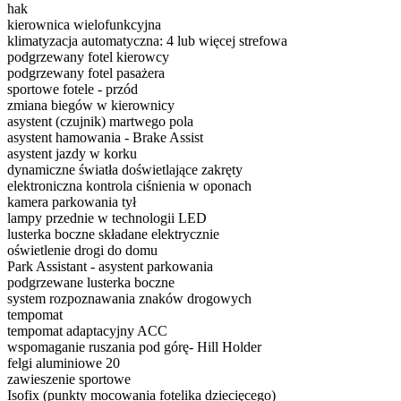
hak
kierownica wielofunkcyjna
klimatyzacja automatyczna: 4 lub więcej strefowa
podgrzewany fotel kierowcy
podgrzewany fotel pasażera
sportowe fotele - przód
zmiana biegów w kierownicy
asystent (czujnik) martwego pola
asystent hamowania - Brake Assist
asystent jazdy w korku
dynamiczne światła doświetlające zakręty
elektroniczna kontrola ciśnienia w oponach
kamera parkowania tył
lampy przednie w technologii LED
lusterka boczne składane elektrycznie
oświetlenie drogi do domu
Park Assistant - asystent parkowania
podgrzewane lusterka boczne
system rozpoznawania znaków drogowych
tempomat
tempomat adaptacyjny ACC
wspomaganie ruszania pod górę- Hill Holder
felgi aluminiowe 20
zawieszenie sportowe
Isofix (punkty mocowania fotelika dziecięcego)