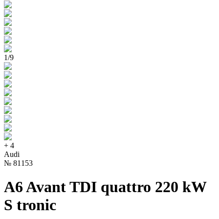
1
/
9
+
4
Audi
№
81153
A6 Avant TDI quattro 220 kW
S tronic