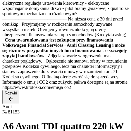
elektryczna regulacja ustawienia kierownicy • elektryczne
wspomaganie domykania drzwi • pilot bramy garażowej • quattro ze
sportowym mechanizmem różnicowym⁵
──────────────────── Najniższa cena z 30 dni przed
obniżką: Przyjmujemy w rozliczeniu samochody używane
wszystkich marek. Oferujemy również atrakcyjną ofertę
ubezpieczeń i finansowania zakupu samochodów (Kredyt/Leasing).
Cena uwarunkowana jest zakupem przy finansowaniu
Volkswagen Financial Services - Audi Classing Leasing i może
się różnić w przypadku innych form finansowania - o szczegóły
zapytaj handlowców.
Zdjęcia zawarte w ogłoszeniu mają
charakter poglądowy. Ogłoszenie nie stanowi oferty w rozumieniu
przepisów Kodeksu cywilnego, lecz ma charakter informacyjny i
stanowi zaproszenie do zawarcia umowy w rozumieniu art. 71
Kodeksu cywilnego. O finalną ofertę zwróć się do sprzedawcy.
Informacje o emisji CO2 oraz zużyciu paliwa dostępne są na stronie
https://www.krotoski.com/emisja-co2
Rozwiń
Audi
№
81153
A6 Avant TDI quattro 220 kW