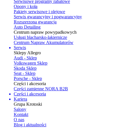
Serwisowe programy rabatowe
Opony i koła
Pakiety serwisowe i olejowe
Serwis gwarancyjny i pogwarancyjny
Rozszerzona gwarancja
Auto Detailing
Centrum napraw powypadkowych
Usługi blacharsko-lakiernicze
Centrum Napraw Akumulatorów
Serwis
Sklepy Allegro
Audi - Sklep
Volkswagen Sklep
Skoda Sklep
Seat - Sklep
Porsche - Sklep
Części i akcesoria
Części zamienne NORA B2B
Części i akcesoria
Kariera
Grupa Krotoski
Salony
Kontakt
O nas
Blog i aktualności