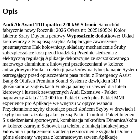
Opis
Audi A6 Avant TDI quattro 220 kW S tronic
Samochód
fabrycznie nowy Rocznik: 2026 Oferta nr: 2025190524 Kolor
lakieru: Szary Daytona perłowy
Wyposażenie dodatkowe:
Układ
kierowniczy z tylną osią skrętną Adaptacyjne zawieszenie
pneumatyczne Hak holowniczy, składany mechanicznie Śruby
zabezpieczające koła przed kradzieżą Przednie siedzenia z
elektryczną regulacją Aplikacje dekoracyjne ze szczotkowanego
matowego aluminium z liniowymi przetłoczeniami w kolorze
antracytowym Funkcja detekcji pasażerów na tylnej kanapie System
ostrzegający przed opuszczeniem pasa ruchu z Emergency Assist
Bang & Olufsen Premium Sound System z dźwiękiem 3D i
głośnikami w zagłówkach Funkcja pamięci ustawień dla fotela
kierowcy i lusterek zewnętrznych Audi Extensive - Pakiet
naprawczy 4 lata / 120 000 km Pakiet Czerń plus Pakiet MMI
experience pro Aplikacje we wnętrzu w optyce wanadu
Przyciemnione szyby chroniące przed słońcem Szyby w drzwiach i
szyby boczne z izolacją akustyczną Pakiet Comfort: Pakiet Interieur
S z siedzeniami sportowymi, kombinacja mikrofibra Dinamica/skóra
w kolorze czarnym Schowek na telefon z funkcją indukcyjnego
ładowania i połączeniem z anteną (wzmocnienie sygnału) Dolne i
górne elementy wnętrza z kontrastowym szwem Aplikacje