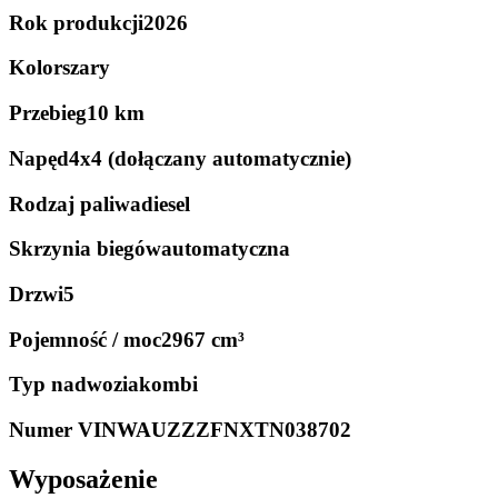
Rok produkcji
2026
Kolor
szary
Przebieg
10 km
Napęd
4x4 (dołączany automatycznie)
Rodzaj paliwa
diesel
Skrzynia biegów
automatyczna
Drzwi
5
Pojemność / moc
2967 cm³
Typ nadwozia
kombi
Numer VIN
WAUZZZFNXTN038702
Wyposażenie