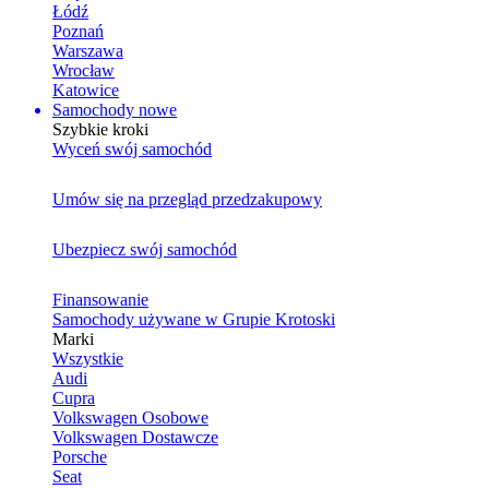
Łódź
Poznań
Warszawa
Wrocław
Katowice
Samochody nowe
Szybkie kroki
Wyceń swój samochód
Umów się na przegląd przedzakupowy
Ubezpiecz swój samochód
Finansowanie
Samochody używane w Grupie Krotoski
Marki
Wszystkie
Audi
Cupra
Volkswagen Osobowe
Volkswagen Dostawcze
Porsche
Seat