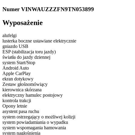
Numer VIN
WAUZZZFN9TN053899
Wyposażenie
alufelgi
lusterka boczne ustawiane elektrycznie
gniazdo USB
ESP (stabilizacja toru jazdy)
światła do jazdy dziennej
system Start/Stop
Android Auto
Apple CarPlay
ekran dotykowy
Zestaw głośnomówiący
kierownica skórzana
elektryczny hamulec postojowy
kontrola trakcji
Opony letnie
asystent pasa ruchu
system ostrzegający o możliwej kolizji
system powiadamiania o wypadku
system wspomagania hamowania
system nagłośnienia