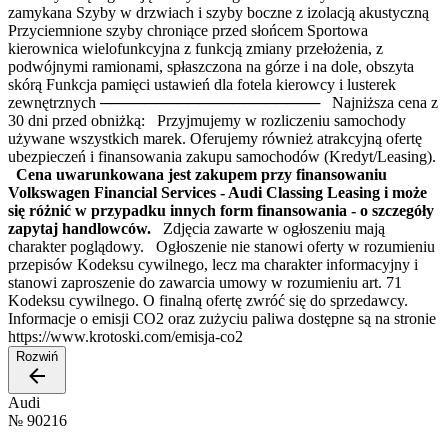
zamykana Szyby w drzwiach i szyby boczne z izolacją akustyczną
Przyciemnione szyby chroniące przed słońcem Sportowa
kierownica wielofunkcyjna z funkcją zmiany przełożenia, z
podwójnymi ramionami, spłaszczona na górze i na dole, obszyta
skórą Funkcja pamięci ustawień dla fotela kierowcy i lusterek
zewnętrznych ──────────────────── Najniższa cena z
30 dni przed obniżką: Przyjmujemy w rozliczeniu samochody
używane wszystkich marek. Oferujemy również atrakcyjną ofertę
ubezpieczeń i finansowania zakupu samochodów (Kredyt/Leasing).
Cena uwarunkowana jest zakupem przy finansowaniu
Volkswagen Financial Services - Audi Classing Leasing i może
się różnić w przypadku innych form finansowania - o szczegóły
zapytaj handlowców.
Zdjęcia zawarte w ogłoszeniu mają
charakter poglądowy. Ogłoszenie nie stanowi oferty w rozumieniu
przepisów Kodeksu cywilnego, lecz ma charakter informacyjny i
stanowi zaproszenie do zawarcia umowy w rozumieniu art. 71
Kodeksu cywilnego. O finalną ofertę zwróć się do sprzedawcy.
Informacje o emisji CO2 oraz zużyciu paliwa dostępne są na stronie
https://www.krotoski.com/emisja-co2
Rozwiń
Audi
№
90216