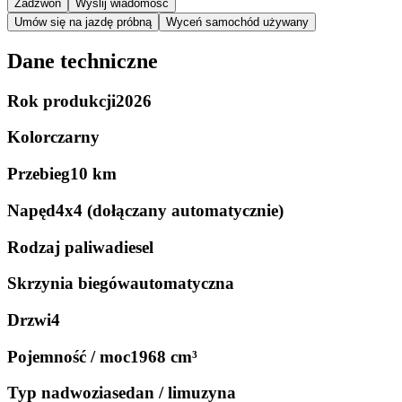
Zadzwoń
Wyślij wiadomość
Umów się na jazdę próbną
Wyceń samochód używany
Dane techniczne
Rok produkcji
2026
Kolor
czarny
Przebieg
10 km
Napęd
4x4 (dołączany automatycznie)
Rodzaj paliwa
diesel
Skrzynia biegów
automatyczna
Drzwi
4
Pojemność / moc
1968 cm³
Typ nadwozia
sedan / limuzyna