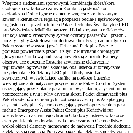
Wnętrze z siedzeniami sportowymi, kombinacja skóra/skóra
ekologiczna w kolorze czarnym Kombinacja skóra/skóra
ekologiczna Dolne i górne elementy wnętrza z kontrastowym
szwem 4-kierunkowa regulacja podparcia odcinka lędźwiowego
kręgosłupa dla przednich foteli Pakiet Tech plus Światła tylne LED
pro Wyświetlacz MMI dla pasażera Układ zmywania reflektorów
Funkcja Matrix Proaktywny system ochrony pasażerów - przedni,
boczny i tylny 4-strefowa komfortowa klimatyzacja automatyczna
Pakiet systemów asystujących Drive and Park plus Boczne
poduszki powietrzne z przodu i z tyłu z kurtynami chroniącymi
głowy oraz środkową poduszką powietrzną z przodu Kamery
obserwujące otoczenie Lusterka zewnętrzne elektrycznie
regulowane, ogrzewane i składane, oba lusterka automatycznie
przyciemniane Reflektory LED plus Diody lusterkach
zewnętrznych wyświetlające grafikę na podłożu Lusterko
wewnętrzne automatycznie przyciemniane Pakiet Comfort System
ostrzegający przy zmianie pasa ruchu i wysiadaniu, asystent ruchu
poprzecznego z tyłu i tylny asystent skrętu Pakiet klimatyzacji plus
Pakiet systemów ochronnych i ostrzegawczych plus Adaptacyjny
asystent jazdy plus System ostrzegający przed opuszczeniem pasa
ruchu z Emergency Assist Pakiet Czerń plus Końcówki rur
wydechowych z ciemnego chromu Obudowy lusterek w kolorze
czarnym Klamki w drzwiach w kolorze czarnym Ciemne listwy
wokół okien i elementy montowane do nadwozia Przednie siedzenia
z elektryczną regulacją Pokrywa bagażnika elektrycznie otwierana i