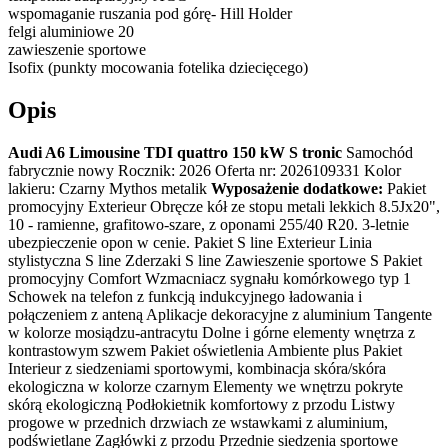
wspomaganie ruszania pod górę- Hill Holder
felgi aluminiowe 20
zawieszenie sportowe
Isofix (punkty mocowania fotelika dziecięcego)
Opis
Audi A6 Limousine TDI quattro 150 kW S tronic
Samochód
fabrycznie nowy Rocznik: 2026 Oferta nr: 2026109331 Kolor
lakieru: Czarny Mythos metalik
Wyposażenie dodatkowe:
Pakiet
promocyjny Exterieur Obręcze kół ze stopu metali lekkich 8.5Jx20",
10 - ramienne, grafitowo-szare, z oponami 255/40 R20. 3-letnie
ubezpieczenie opon w cenie. Pakiet S line Exterieur Linia
stylistyczna S line Zderzaki S line Zawieszenie sportowe S Pakiet
promocyjny Comfort Wzmacniacz sygnału komórkowego typ 1
Schowek na telefon z funkcją indukcyjnego ładowania i
połączeniem z anteną Aplikacje dekoracyjne z aluminium Tangente
w kolorze mosiądzu-antracytu Dolne i górne elementy wnętrza z
kontrastowym szwem Pakiet oświetlenia Ambiente plus Pakiet
Interieur z siedzeniami sportowymi, kombinacja skóra/skóra
ekologiczna w kolorze czarnym Elementy we wnętrzu pokryte
skórą ekologiczną Podłokietnik komfortowy z przodu Listwy
progowe w przednich drzwiach ze wstawkami z aluminium,
podświetlane Zagłówki z przodu Przednie siedzenia sportowe