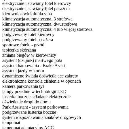
elektrycznie ustawiany fotel kierowcy
elektrycznie ustawiany fotel pasażera
kierownica wielofunkcyjna
klimatyzacja automatyczna, 3 strefowa
klimatyzacja automatyczna, dwustrefowa
klimatyzacja automatyczna: 4 lub więcej strefowa
podgrzewany fotel kierowcy
podgrzewany fotel pasażera
sportowe fotele - przód
tapicerka skórzana
zmiana biegów w kierownicy
asystent (czujnik) martwego pola
asystent hamowania - Brake Assist
asystent jazdy w korku
dynamiczne światła doświetlające zakręty
elektroniczna kontrola ciśnienia w oponach
kamera parkowania tył
lampy przednie w technologii LED
lusterka boczne składane elektrycznie
oświetlenie drogi do domu
Park Assistant - asystent parkowania
podgrzewane lusterka boczne
system rozpoznawania znaków drogowych
tempomat
tempomat adaptacyjny ACC