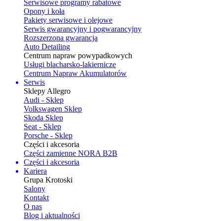
Serwisowe programy rabatowe
Opony i koła
Pakiety serwisowe i olejowe
Serwis gwarancyjny i pogwarancyjny
Rozszerzona gwarancja
Auto Detailing
Centrum napraw powypadkowych
Usługi blacharsko-lakiernicze
Centrum Napraw Akumulatorów
Serwis
Sklepy Allegro
Audi - Sklep
Volkswagen Sklep
Skoda Sklep
Seat - Sklep
Porsche - Sklep
Części i akcesoria
Części zamienne NORA B2B
Części i akcesoria
Kariera
Grupa Krotoski
Salony
Kontakt
O nas
Blog i aktualności