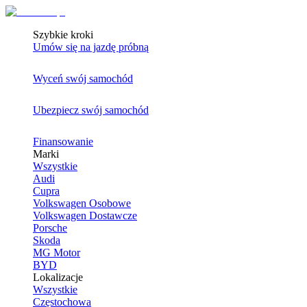
Szybkie kroki
Umów się na jazdę próbną
Wyceń swój samochód
Ubezpiecz swój samochód
Finansowanie
Marki
Wszystkie
Audi
Cupra
Volkswagen Osobowe
Volkswagen Dostawcze
Porsche
Skoda
MG Motor
BYD
Lokalizacje
Wszystkie
Częstochowa