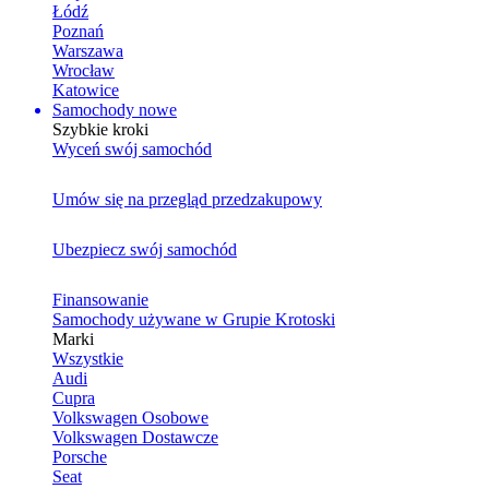
Łódź
Poznań
Warszawa
Wrocław
Katowice
Samochody nowe
Szybkie kroki
Wyceń swój samochód
Umów się na przegląd przedzakupowy
Ubezpiecz swój samochód
Finansowanie
Samochody używane w Grupie Krotoski
Marki
Wszystkie
Audi
Cupra
Volkswagen Osobowe
Volkswagen Dostawcze
Porsche
Seat