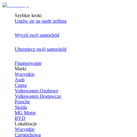
Szybkie kroki
Umów się na jazdę próbną
Wyceń swój samochód
Ubezpiecz swój samochód
Finansowanie
Marki
Wszystkie
Audi
Cupra
Volkswagen Osobowe
Volkswagen Dostawcze
Porsche
Skoda
MG Motor
BYD
Lokalizacje
Wszystkie
Częstochowa