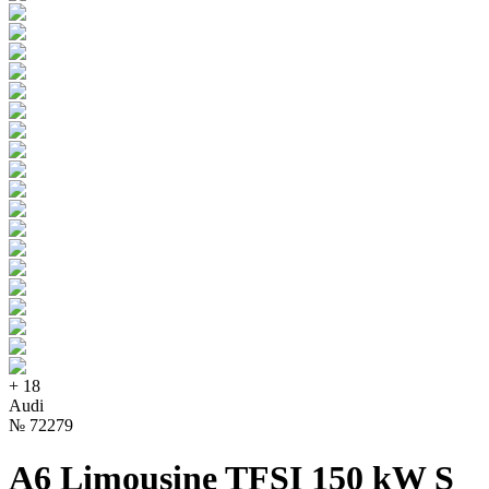
+
18
Audi
№
72279
A6 Limousine TFSI 150 kW S