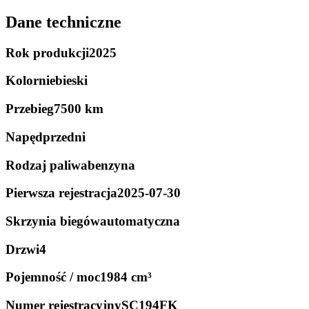
Dane techniczne
Rok produkcji
2025
Kolor
niebieski
Przebieg
7500 km
Napęd
przedni
Rodzaj paliwa
benzyna
Pierwsza rejestracja
2025-07-30
Skrzynia biegów
automatyczna
Drzwi
4
Pojemność / moc
1984 cm³
Numer rejestracyjny
SC194FK