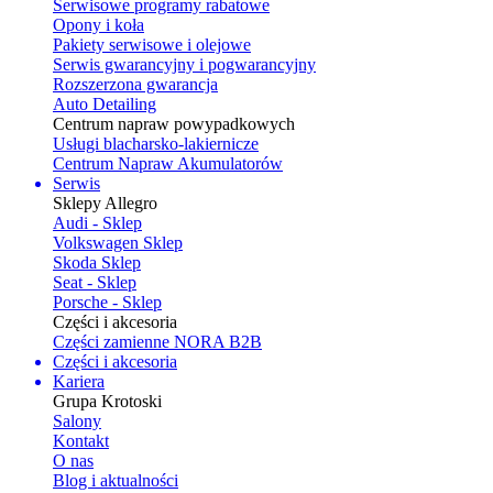
Serwisowe programy rabatowe
Opony i koła
Pakiety serwisowe i olejowe
Serwis gwarancyjny i pogwarancyjny
Rozszerzona gwarancja
Auto Detailing
Centrum napraw powypadkowych
Usługi blacharsko-lakiernicze
Centrum Napraw Akumulatorów
Serwis
Sklepy Allegro
Audi - Sklep
Volkswagen Sklep
Skoda Sklep
Seat - Sklep
Porsche - Sklep
Części i akcesoria
Części zamienne NORA B2B
Części i akcesoria
Kariera
Grupa Krotoski
Salony
Kontakt
O nas
Blog i aktualności