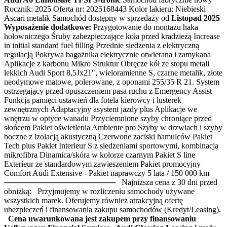
Rocznik: 2025 Oferta nr: 2025168443 Kolor lakieru: Niebieski
Ascari metalik Samochód dostępny w sprzedaży od
Listopad 2025
Wyposażenie dodatkowe:
Przygotowanie do montażu haka
holowniczego Śruby zabezpieczające koła przed kradzieżą Increase
in initial standard fuel filling Przednie siedzenia z elektryczną
regulacją Pokrywa bagażnika elektrycznie otwierana i zamykana
Aplikacje z karbonu Mikro Struktur Obręcze kół ze stopu metali
lekkich Audi Sport 8,5Jx21", wieloramienne S, czarne metalik, złote
neodymowe matowe, polerowane, z oponami 255/35 R 21. System
ostrzegający przed opuszczeniem pasa ruchu z Emergency Assist
Funkcja pamięci ustawień dla fotela kierowcy i lusterek
zewnętrznych Adaptacyjny asystent jazdy plus Aplikacje we
wnętrzu w optyce wanadu Przyciemnione szyby chroniące przed
słońcem Pakiet oświetlenia Ambiente pro Szyby w drzwiach i szyby
boczne z izolacją akustyczną Czerwone zaciski hamulców Pakiet
Tech plus Pakiet Interieur S z siedzeniami sportowymi, kombinacja
mikrofibra Dinamica/skóra w kolorze czarnym Pakiet S line
Exterieur ze standardowym zawieszeniem Pakiet promocyjny
Comfort Audi Extensive - Pakiet naprawczy 5 lata / 150 000 km
──────────────────── Najniższa cena z 30 dni przed
obniżką: Przyjmujemy w rozliczeniu samochody używane
wszystkich marek. Oferujemy również atrakcyjną ofertę
ubezpieczeń i finansowania zakupu samochodów (Kredyt/Leasing).
Cena uwarunkowana jest zakupem przy finansowaniu