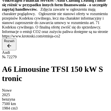
Volkswagen Financial Services - Audi Classing Leasing i może
się różnić w przypadku innych form finansowania - o szczegóły
zapytaj handlowców.
Zdjęcia zawarte w ogłoszeniu mają
charakter poglądowy. Ogłoszenie nie stanowi oferty w rozumieniu
przepisów Kodeksu cywilnego, lecz ma charakter informacyjny i
stanowi zaproszenie do zawarcia umowy w rozumieniu art. 71
Kodeksu cywilnego. O finalną ofertę zwróć się do sprzedawcy.
Informacje o emisji CO2 oraz zużyciu paliwa dostępne są na stronie
https://www.krotoski.com/emisja-co2
Rozwiń
Audi
№
72279
A6 Limousine TFSI 150 kW S
tronic
Nowe
2025
benzyna
7500 km
1984 cm3