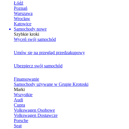
Łódź
Poznań
Warszawa
Wrocław
Katowice
Samochody nowe
Szybkie kroki
Wyceń swój samochód
Umów się na przegląd przedzakupowy
Ubezpiecz swój samochód
Finansowanie
Samochody używane w Grupie Krotoski
Marki
Wszystkie
Audi
Cupra
Volkswagen Osobowe
Volkswagen Dostawcze
Porsche
Seat