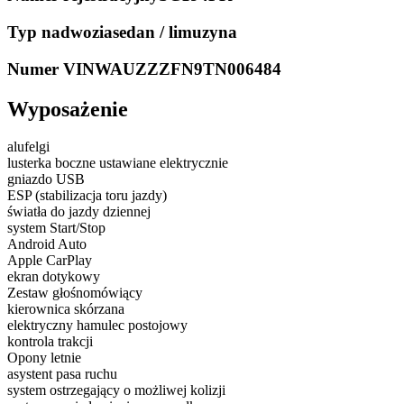
Typ nadwozia
sedan / limuzyna
Numer VIN
WAUZZZFN9TN006484
Wyposażenie
alufelgi
lusterka boczne ustawiane elektrycznie
gniazdo USB
ESP (stabilizacja toru jazdy)
światła do jazdy dziennej
system Start/Stop
Android Auto
Apple CarPlay
ekran dotykowy
Zestaw głośnomówiący
kierownica skórzana
elektryczny hamulec postojowy
kontrola trakcji
Opony letnie
asystent pasa ruchu
system ostrzegający o możliwej kolizji