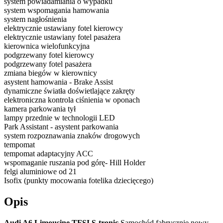
system powiadamiania o wypadku
system wspomagania hamowania
system nagłośnienia
elektrycznie ustawiany fotel kierowcy
elektrycznie ustawiany fotel pasażera
kierownica wielofunkcyjna
podgrzewany fotel kierowcy
podgrzewany fotel pasażera
zmiana biegów w kierownicy
asystent hamowania - Brake Assist
dynamiczne światła doświetlające zakręty
elektroniczna kontrola ciśnienia w oponach
kamera parkowania tył
lampy przednie w technologii LED
Park Assistant - asystent parkowania
system rozpoznawania znaków drogowych
tempomat
tempomat adaptacyjny ACC
wspomaganie ruszania pod górę- Hill Holder
felgi aluminiowe od 21
Isofix (punkty mocowania fotelika dziecięcego)
Opis
Audi A6 Limousine TFSI S-tronic
Samochód fabrycznie nowy