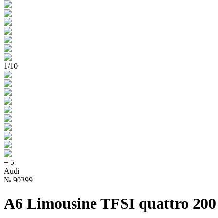
1
/
10
+
5
Audi
№
90399
A6 Limousine TFSI quattro 200