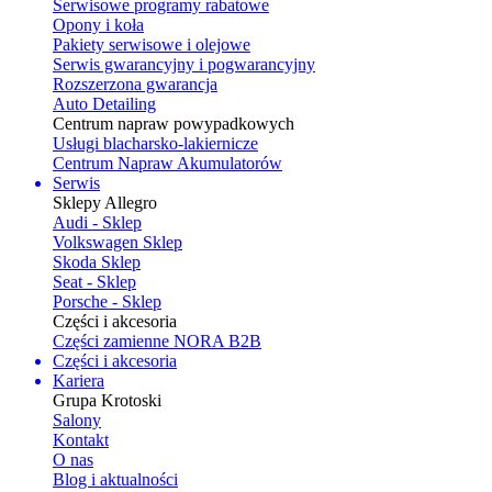
Serwisowe programy rabatowe
Opony i koła
Pakiety serwisowe i olejowe
Serwis gwarancyjny i pogwarancyjny
Rozszerzona gwarancja
Auto Detailing
Centrum napraw powypadkowych
Usługi blacharsko-lakiernicze
Centrum Napraw Akumulatorów
Serwis
Sklepy Allegro
Audi - Sklep
Volkswagen Sklep
Skoda Sklep
Seat - Sklep
Porsche - Sklep
Części i akcesoria
Części zamienne NORA B2B
Części i akcesoria
Kariera
Grupa Krotoski
Salony
Kontakt
O nas
Blog i aktualności