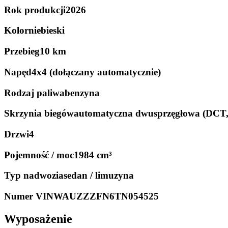
Rok produkcji
2026
Kolor
niebieski
Przebieg
10 km
Napęd
4x4 (dołączany automatycznie)
Rodzaj paliwa
benzyna
Skrzynia biegów
automatyczna dwusprzęgłowa (DCT
Drzwi
4
Pojemność / moc
1984 cm³
Typ nadwozia
sedan / limuzyna
Numer VIN
WAUZZZFN6TN054525
Wyposażenie