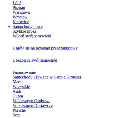
Łódź
Poznań
Warszawa
Wrocław
Katowice
Samochody nowe
Szybkie kroki
Wyceń swój samochód
Umów się na przegląd przedzakupowy
Ubezpiecz swój samochód
Finansowanie
Samochody używane w Grupie Krotoski
Marki
Wszystkie
Audi
Cupra
Volkswagen Osobowe
Volkswagen Dostawcze
Porsche
Seat