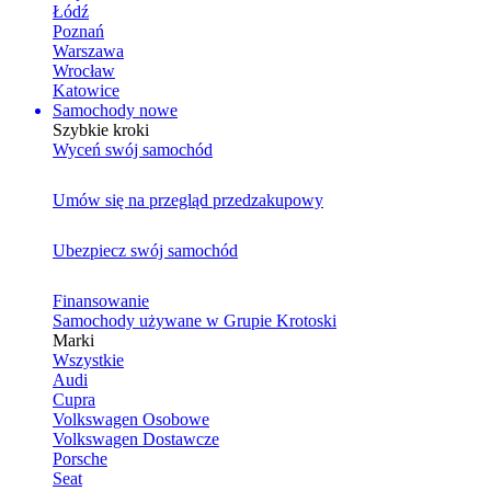
Łódź
Poznań
Warszawa
Wrocław
Katowice
Samochody nowe
Szybkie kroki
Wyceń swój samochód
Umów się na przegląd przedzakupowy
Ubezpiecz swój samochód
Finansowanie
Samochody używane w Grupie Krotoski
Marki
Wszystkie
Audi
Cupra
Volkswagen Osobowe
Volkswagen Dostawcze
Porsche
Seat