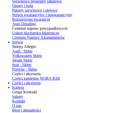
Serwisowe programy rabatowe
Opony i koła
Pakiety serwisowe i olejowe
Serwis gwarancyjny i pogwarancyjny
Rozszerzona gwarancja
Auto Detailing
Centrum napraw powypadkowych
Usługi blacharsko-lakiernicze
Centrum Napraw Akumulatorów
Serwis
Sklepy Allegro
Audi - Sklep
Volkswagen Sklep
Skoda Sklep
Seat - Sklep
Porsche - Sklep
Części i akcesoria
Części zamienne NORA B2B
Części i akcesoria
Kariera
Grupa Krotoski
Salony
Kontakt
O nas
Blog i aktualności