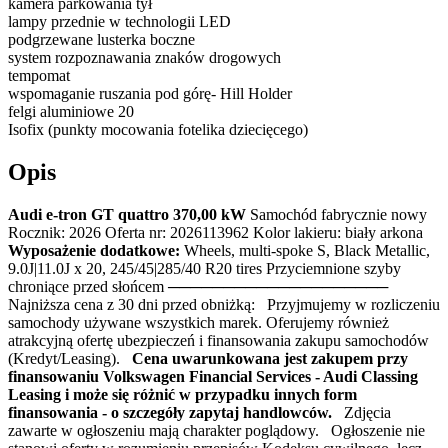
kamera parkowania tył
lampy przednie w technologii LED
podgrzewane lusterka boczne
system rozpoznawania znaków drogowych
tempomat
wspomaganie ruszania pod górę- Hill Holder
felgi aluminiowe 20
Isofix (punkty mocowania fotelika dziecięcego)
Opis
Audi e-tron GT quattro 370,00 kW
Samochód fabrycznie nowy
Rocznik: 2026 Oferta nr: 2026113962 Kolor lakieru: biały arkona
Wyposażenie dodatkowe:
Wheels, multi-spoke S, Black Metallic,
9.0J|11.0J x 20, 245/45|285/40 R20 tires Przyciemnione szyby
chroniące przed słońcem ────────────────────
Najniższa cena z 30 dni przed obniżką: Przyjmujemy w rozliczeniu
samochody używane wszystkich marek. Oferujemy również
atrakcyjną ofertę ubezpieczeń i finansowania zakupu samochodów
(Kredyt/Leasing).
Cena uwarunkowana jest zakupem przy
finansowaniu Volkswagen Financial Services - Audi Classing
Leasing i może się różnić w przypadku innych form
finansowania - o szczegóły zapytaj handlowców.
Zdjęcia
zawarte w ogłoszeniu mają charakter poglądowy. Ogłoszenie nie