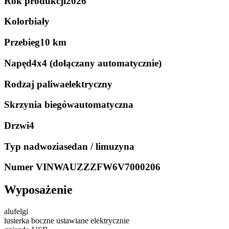
Rok produkcji
2026
Kolor
biały
Przebieg
10 km
Napęd
4x4 (dołączany automatycznie)
Rodzaj paliwa
elektryczny
Skrzynia biegów
automatyczna
Drzwi
4
Typ nadwozia
sedan / limuzyna
Numer VIN
WAUZZZFW6V7000206
Wyposażenie
alufelgi
lusterka boczne ustawiane elektrycznie