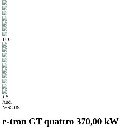
1
/
10
+
5
Audi
№
95339
e-tron GT quattro 370,00 kW