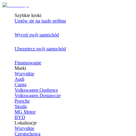
Szybkie kroki
Umów się na jazdę próbną
Wyceń swój samochód
Ubezpiecz swój samochód
Finansowanie
Marki
Wszystkie
Audi
Cupra
Volkswagen Osobowe
Volkswagen Dostawcze
Porsche
Skoda
MG Motor
BYD
Lokalizacje
Wszystkie
Częstochowa