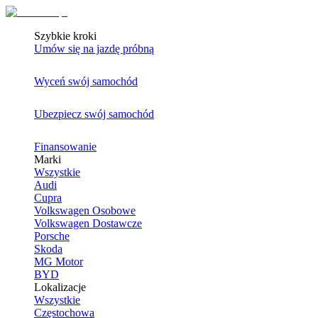
Szybkie kroki
Umów się na jazdę próbną
Wyceń swój samochód
Ubezpiecz swój samochód
Finansowanie
Marki
Wszystkie
Audi
Cupra
Volkswagen Osobowe
Volkswagen Dostawcze
Porsche
Skoda
MG Motor
BYD
Lokalizacje
Wszystkie
Częstochowa