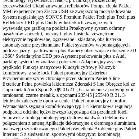
Technology Wyświetlacz Head-Up z funkcją rozszerzonej
rzeczywistości Układ zmywania reflektorów Pompa ciepła Pakiet
MMI experience pro Złącza USB ze zwiększoną mocą ładowania
System nagłaśniający SONOS Premium Pakiet Tech plus Tech plus
Reflektory LED plus Diody w lusterkach zewnętrznych
wyświetlające grafikę na podłożu Proaktywny system ochrony
pasażerów - przedni, boczny i tylny Lusterka zewnętrzne
elektrycznie regulowane, ogrzewane i składane, oba lusterka
automatycznie przyciemniane Pakiet systemów wspomagających
podczas jazdy i parkowania plus Kamery obserwujące otoczenie 3D
i 360° Światła tylne LED pro Asystent parkowania plus z Audi
parking system i wizualizacją otoczenia Adaptacyjny asystent
prędkości Funkcja matrycowa Kluczyk cyfrowy Kluczyk
komfortowy, z safe lock Pakiet promocyjny Exterieur
Przyciemnione szyby chroniące przed słońcem Pakiet S line
Exterieur Pełna powłoka lakiernicza Zderzaki S line Obręcze kół ze
stopu metali Audi Sport 8,5J|9,0Jx21", 6 - ramienne z podwójnymi
ramionami, czarne metalik, z oponami 235/45 | 255/40 R 21. 3-
letnie ubezpieczenie opon w cenie. Pakiet promocyjny Comfort
Wzmacniacz sygnału komórkowego typ 1 4-kierunkowa regulacja
podparcia odcinka lędźwiowego kręgosłupa dla przednich foteli
Schowek z funkcją indukcyjnego ładowania dwóch telefonów i
połączeniem z anteną Aplikacje dekoracyjne z ciemnego aluminium,
matowego szczotkowanego Pakiet oświetlenia Ambiente plus Pakiet
Interieur S z siedzeniami sportowymi obszytymi kombinacją