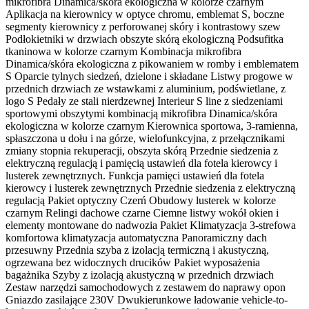
mikrofibra Dinamica/skóra ekologiczna w kolorze czarnym
Aplikacja na kierownicy w optyce chromu, emblemat S, boczne
segmenty kierownicy z perforowanej skóry i kontrastowy szew
Podłokietniki w drzwiach obszyte skórą ekologiczną Podsufitka
tkaninowa w kolorze czarnym Kombinacja mikrofibra
Dinamica/skóra ekologiczna z pikowaniem w romby i emblematem
S Oparcie tylnych siedzeń, dzielone i składane Listwy progowe w
przednich drzwiach ze wstawkami z aluminium, podświetlane, z
logo S Pedały ze stali nierdzewnej Interieur S line z siedzeniami
sportowymi obszytymi kombinacją mikrofibra Dinamica/skóra
ekologiczna w kolorze czarnym Kierownica sportowa, 3-ramienna,
spłaszczona u dołu i na górze, wielofunkcyjna, z przełącznikami
zmiany stopnia rekuperacji, obszyta skórą Przednie siedzenia z
elektryczną regulacją i pamięcią ustawień dla fotela kierowcy i
lusterek zewnętrznych. Funkcja pamięci ustawień dla fotela
kierowcy i lusterek zewnętrznych Przednie siedzenia z elektryczną
regulacją Pakiet optyczny Czerń Obudowy lusterek w kolorze
czarnym Relingi dachowe czarne Ciemne listwy wokół okien i
elementy montowane do nadwozia Pakiet Klimatyzacja 3-strefowa
komfortowa klimatyzacja automatyczna Panoramiczny dach
przesuwny Przednia szyba z izolacją termiczną i akustyczną,
ogrzewana bez widocznych drucików Pakiet wyposażenia
bagażnika Szyby z izolacją akustyczną w przednich drzwiach
Zestaw narzędzi samochodowych z zestawem do naprawy opon
Gniazdo zasilające 230V Dwukierunkowe ładowanie vehicle-to-