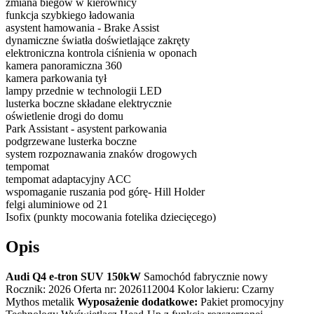
zmiana biegów w kierownicy
funkcja szybkiego ładowania
asystent hamowania - Brake Assist
dynamiczne światła doświetlające zakręty
elektroniczna kontrola ciśnienia w oponach
kamera panoramiczna 360
kamera parkowania tył
lampy przednie w technologii LED
lusterka boczne składane elektrycznie
oświetlenie drogi do domu
Park Assistant - asystent parkowania
podgrzewane lusterka boczne
system rozpoznawania znaków drogowych
tempomat
tempomat adaptacyjny ACC
wspomaganie ruszania pod górę- Hill Holder
felgi aluminiowe od 21
Isofix (punkty mocowania fotelika dziecięcego)
Opis
Audi Q4 e-tron SUV 150kW
Samochód fabrycznie nowy
Rocznik: 2026 Oferta nr: 2026112004 Kolor lakieru: Czarny
Mythos metalik
Wyposażenie dodatkowe:
Pakiet promocyjny