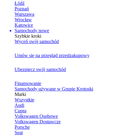
Łódź
Poznań
Warszawa
Wrocław
Katowice
Samochody nowe
Szybkie kroki
Wyceń swój samochód
Umów się na przegląd przedzakupowy
Ubezpiecz swój samochód
Finansowanie
Samochody używane w Grupie Krotoski
Marki
Wszystkie
Audi
Cupra
Volkswagen Osobowe
Volkswagen Dostawcze
Porsche
Seat