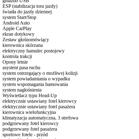
gniazdo USB
ESP (stabilizacja toru jazdy)
światła do jazdy dziennej
system Start/Stop
Android Auto
Apple CarPlay
ekran dotykowy
Zestaw głośnomówiący
kierownica skórzana
elektryczny hamulec postojowy
kontrola trakcji
Opony letnie
asystent pasa ruchu
system ostrzegający o możliwej kolizji
system powiadamiania o wypadku
system wspomagania hamowania
system nagłośnienia
Wyświetlacz typu Head-Up
elektrycznie ustawiany fotel kierowcy
elektrycznie ustawiany fotel pasażera
kierownica wielofunkcyjna
klimatyzacja automatyczna, 3 strefowa
podgrzewany fotel kierowcy
podgrzewany fotel pasażera
sportowe fotele - przód