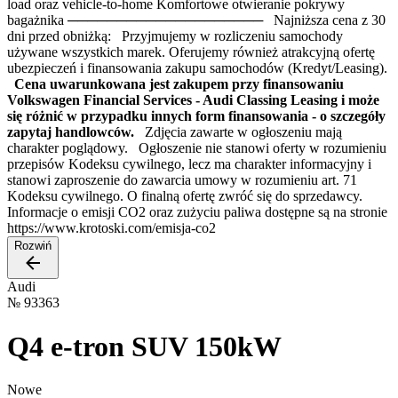
load oraz vehicle-to-home Komfortowe otwieranie pokrywy
bagażnika ──────────────────── Najniższa cena z 30
dni przed obniżką: Przyjmujemy w rozliczeniu samochody
używane wszystkich marek. Oferujemy również atrakcyjną ofertę
ubezpieczeń i finansowania zakupu samochodów (Kredyt/Leasing).
Cena uwarunkowana jest zakupem przy finansowaniu
Volkswagen Financial Services - Audi Classing Leasing i może
się różnić w przypadku innych form finansowania - o szczegóły
zapytaj handlowców.
Zdjęcia zawarte w ogłoszeniu mają
charakter poglądowy. Ogłoszenie nie stanowi oferty w rozumieniu
przepisów Kodeksu cywilnego, lecz ma charakter informacyjny i
stanowi zaproszenie do zawarcia umowy w rozumieniu art. 71
Kodeksu cywilnego. O finalną ofertę zwróć się do sprzedawcy.
Informacje o emisji CO2 oraz zużyciu paliwa dostępne są na stronie
https://www.krotoski.com/emisja-co2
Rozwiń
Audi
№
93363
Q4 e-tron SUV 150kW
Nowe