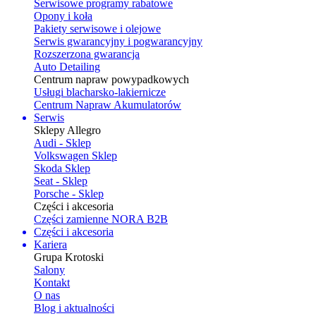
Serwisowe programy rabatowe
Opony i koła
Pakiety serwisowe i olejowe
Serwis gwarancyjny i pogwarancyjny
Rozszerzona gwarancja
Auto Detailing
Centrum napraw powypadkowych
Usługi blacharsko-lakiernicze
Centrum Napraw Akumulatorów
Serwis
Sklepy Allegro
Audi - Sklep
Volkswagen Sklep
Skoda Sklep
Seat - Sklep
Porsche - Sklep
Części i akcesoria
Części zamienne NORA B2B
Części i akcesoria
Kariera
Grupa Krotoski
Salony
Kontakt
O nas
Blog i aktualności