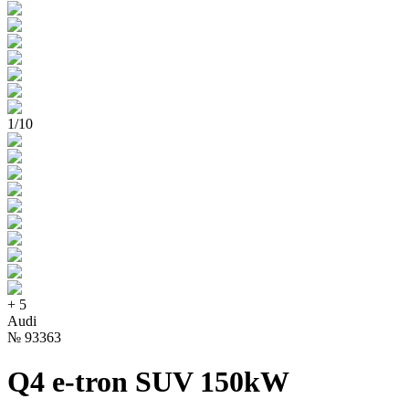
1
/
10
+
5
Audi
№
93363
Q4 e-tron SUV 150kW