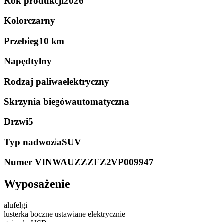
Rok produkcji
2026
Kolor
czarny
Przebieg
10 km
Napęd
tylny
Rodzaj paliwa
elektryczny
Skrzynia biegów
automatyczna
Drzwi
5
Typ nadwozia
SUV
Numer VIN
WAUZZZFZ2VP009947
Wyposażenie
alufelgi
lusterka boczne ustawiane elektrycznie