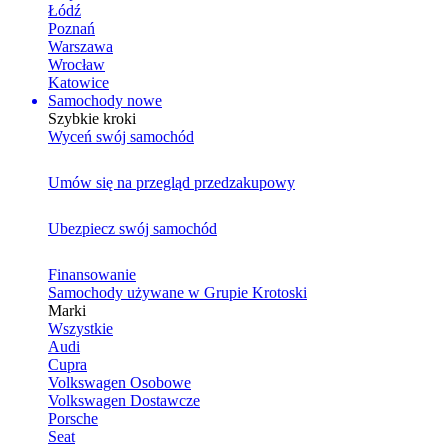
Łódź
Poznań
Warszawa
Wrocław
Katowice
Samochody nowe
Szybkie kroki
Wyceń swój samochód
Umów się na przegląd przedzakupowy
Ubezpiecz swój samochód
Finansowanie
Samochody używane w Grupie Krotoski
Marki
Wszystkie
Audi
Cupra
Volkswagen Osobowe
Volkswagen Dostawcze
Porsche
Seat