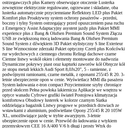
ostrzegawczych plus Kamery obserwujące otoczenie Lusterka
zewnętrzne elektrycznie regulowane, ogrzewane i składane, oba
lusterka automatycznie przyciemniane Reflektory LED plus Pakiet
Komfort plus Proaktywny system ochrony pasażerów - przedni,
boczny i tylny System ostrzegający przed opuszczeniem pasa ruchu
z Emergency Assist Adaptacyjny asystent jazdy plus Pakiet MMI
experience plus z Bang & Olufsen Premium Sound System Złącza
USB ze zwiększoną mocą ładowania Bang & Olufsen Premium
Sound System z dźwiękiem 3D Pakiet stylistyczny S line Exterieur
S line Wzmocnione zderzaki Pakiet optyczny Czerń plus Końcówki
rur wydechowych z ciemnego chromu Relingi dachowe czarne
Ciemne listwy wokół okien i elementy montowane do nadwozia
Dynamiczne pokrywy piast oraz kapturki zaworów kół Obręcze kół
ze stopu metali lekkich Audi Sport 8,0Jx20", 5 - ramienne, z
podwójnymi ramionami, czarne metalik, z oponami 255/45 R 20. 3-
letnie ubezpieczenie opon w cenie. Wyświetlacz MMI dla pasażera
System ładowania e-tron compact Przyciemnione szyby chroniące
przed słońcem Pełna powłoka lakiernicza Aplikacje we wnętrzu w
optyce wanadu Cyfrowe grafiki świateł Postojowa klimatyzacja
komfortowa Obudowy lusterek w kolorze czarnym Siatka
oddzielająca bagażnik Listwy progowe w przednich drzwiach ze
wstawkami z aluminium, podświetlane Opony 255/45 R 20 105W
XL, umożliwiające jazdę w trybie awaryjnym. 3-letnie
ubezpieczenie opon w cenie. Przewód do ładowania z wtykiem
przemysłowym CEE 16 A/400 V/6 h długi i prosty Wtyk do