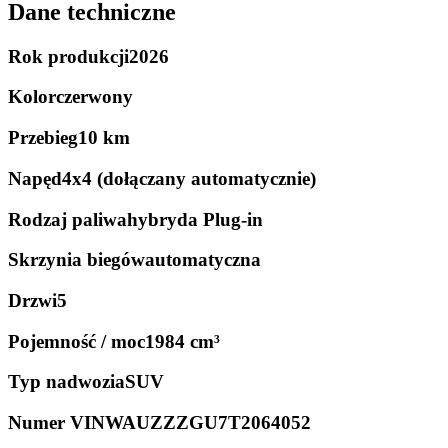
Dane techniczne
Rok produkcji
2026
Kolor
czerwony
Przebieg
10 km
Napęd
4x4 (dołączany automatycznie)
Rodzaj paliwa
hybryda Plug-in
Skrzynia biegów
automatyczna
Drzwi
5
Pojemność / moc
1984 cm³
Typ nadwozia
SUV
Numer VIN
WAUZZZGU7T2064052