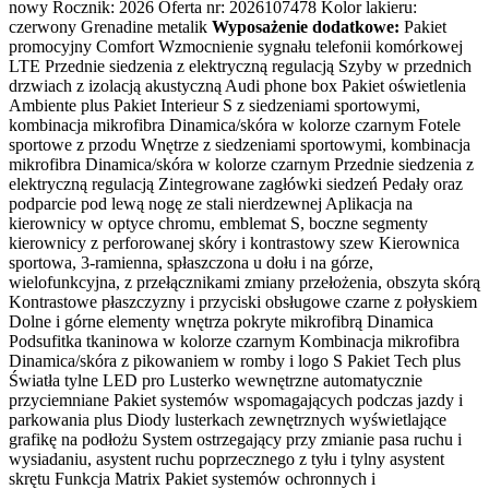
nowy Rocznik: 2026 Oferta nr: 2026107478 Kolor lakieru:
czerwony Grenadine metalik
Wyposażenie dodatkowe:
Pakiet
promocyjny Comfort Wzmocnienie sygnału telefonii komórkowej
LTE Przednie siedzenia z elektryczną regulacją Szyby w przednich
drzwiach z izolacją akustyczną Audi phone box Pakiet oświetlenia
Ambiente plus Pakiet Interieur S z siedzeniami sportowymi,
kombinacja mikrofibra Dinamica/skóra w kolorze czarnym Fotele
sportowe z przodu Wnętrze z siedzeniami sportowymi, kombinacja
mikrofibra Dinamica/skóra w kolorze czarnym Przednie siedzenia z
elektryczną regulacją Zintegrowane zagłówki siedzeń Pedały oraz
podparcie pod lewą nogę ze stali nierdzewnej Aplikacja na
kierownicy w optyce chromu, emblemat S, boczne segmenty
kierownicy z perforowanej skóry i kontrastowy szew Kierownica
sportowa, 3-ramienna, spłaszczona u dołu i na górze,
wielofunkcyjna, z przełącznikami zmiany przełożenia, obszyta skórą
Kontrastowe płaszczyzny i przyciski obsługowe czarne z połyskiem
Dolne i górne elementy wnętrza pokryte mikrofibrą Dinamica
Podsufitka tkaninowa w kolorze czarnym Kombinacja mikrofibra
Dinamica/skóra z pikowaniem w romby i logo S Pakiet Tech plus
Światła tylne LED pro Lusterko wewnętrzne automatycznie
przyciemniane Pakiet systemów wspomagających podczas jazdy i
parkowania plus Diody lusterkach zewnętrznych wyświetlające
grafikę na podłożu System ostrzegający przy zmianie pasa ruchu i
wysiadaniu, asystent ruchu poprzecznego z tyłu i tylny asystent
skrętu Funkcja Matrix Pakiet systemów ochronnych i