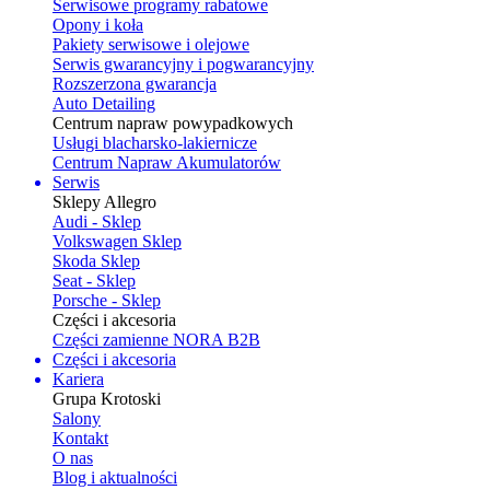
Serwisowe programy rabatowe
Opony i koła
Pakiety serwisowe i olejowe
Serwis gwarancyjny i pogwarancyjny
Rozszerzona gwarancja
Auto Detailing
Centrum napraw powypadkowych
Usługi blacharsko-lakiernicze
Centrum Napraw Akumulatorów
Serwis
Sklepy Allegro
Audi - Sklep
Volkswagen Sklep
Skoda Sklep
Seat - Sklep
Porsche - Sklep
Części i akcesoria
Części zamienne NORA B2B
Części i akcesoria
Kariera
Grupa Krotoski
Salony
Kontakt
O nas
Blog i aktualności