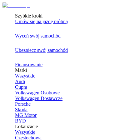
Szybkie kroki
Umów się na jazdę próbną
Wyceń swój samochód
Ubezpiecz swój samochód
Finansowanie
Marki
Wszystkie
Audi
Cupra
Volkswagen Osobowe
Volkswagen Dostawcze
Porsche
Skoda
MG Motor
BYD
Lokalizacje
Wszystkie
Częstochowa