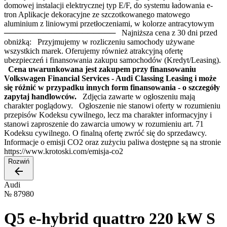
domowej instalacji elektrycznej typ E/F, do systemu ładowania e-
tron Aplikacje dekoracyjne ze szczotkowanego matowego
aluminium z liniowymi przetłoczeniami, w kolorze antracytowym
──────────────────── Najniższa cena z 30 dni przed
obniżką: Przyjmujemy w rozliczeniu samochody używane
wszystkich marek. Oferujemy również atrakcyjną ofertę
ubezpieczeń i finansowania zakupu samochodów (Kredyt/Leasing).
Cena uwarunkowana jest zakupem przy finansowaniu
Volkswagen Financial Services - Audi Classing Leasing i może
się różnić w przypadku innych form finansowania - o szczegóły
zapytaj handlowców.
Zdjęcia zawarte w ogłoszeniu mają
charakter poglądowy. Ogłoszenie nie stanowi oferty w rozumieniu
przepisów Kodeksu cywilnego, lecz ma charakter informacyjny i
stanowi zaproszenie do zawarcia umowy w rozumieniu art. 71
Kodeksu cywilnego. O finalną ofertę zwróć się do sprzedawcy.
Informacje o emisji CO2 oraz zużyciu paliwa dostępne są na stronie
https://www.krotoski.com/emisja-co2
Rozwiń
Audi
№
87980
Q5 e-hybrid quattro 220 kW S