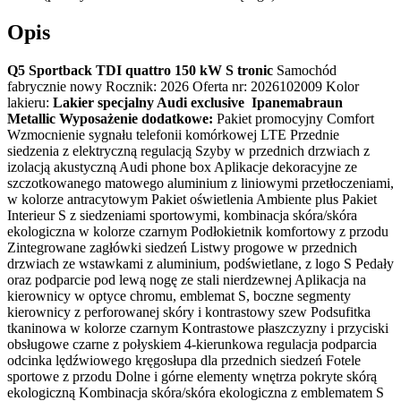
Opis
Q5 Sportback TDI quattro 150 kW S tronic
Samochód
fabrycznie nowy Rocznik: 2026 Oferta nr: 2026102009 Kolor
lakieru:
Lakier specjalny Audi exclusive Ipanemabraun
Metallic
Wyposażenie dodatkowe:
Pakiet promocyjny Comfort
Wzmocnienie sygnału telefonii komórkowej LTE Przednie
siedzenia z elektryczną regulacją Szyby w przednich drzwiach z
izolacją akustyczną Audi phone box Aplikacje dekoracyjne ze
szczotkowanego matowego aluminium z liniowymi przetłoczeniami,
w kolorze antracytowym Pakiet oświetlenia Ambiente plus Pakiet
Interieur S z siedzeniami sportowymi, kombinacja skóra/skóra
ekologiczna w kolorze czarnym Podłokietnik komfortowy z przodu
Zintegrowane zagłówki siedzeń Listwy progowe w przednich
drzwiach ze wstawkami z aluminium, podświetlane, z logo S Pedały
oraz podparcie pod lewą nogę ze stali nierdzewnej Aplikacja na
kierownicy w optyce chromu, emblemat S, boczne segmenty
kierownicy z perforowanej skóry i kontrastowy szew Podsufitka
tkaninowa w kolorze czarnym Kontrastowe płaszczyzny i przyciski
obsługowe czarne z połyskiem 4-kierunkowa regulacja podparcia
odcinka lędźwiowego kręgosłupa dla przednich siedzeń Fotele
sportowe z przodu Dolne i górne elementy wnętrza pokryte skórą
ekologiczną Kombinacja skóra/skóra ekologiczna z emblematem S