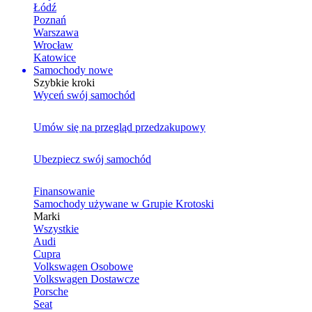
Łódź
Poznań
Warszawa
Wrocław
Katowice
Samochody nowe
Szybkie kroki
Wyceń swój samochód
Umów się na przegląd przedzakupowy
Ubezpiecz swój samochód
Finansowanie
Samochody używane w Grupie Krotoski
Marki
Wszystkie
Audi
Cupra
Volkswagen Osobowe
Volkswagen Dostawcze
Porsche
Seat