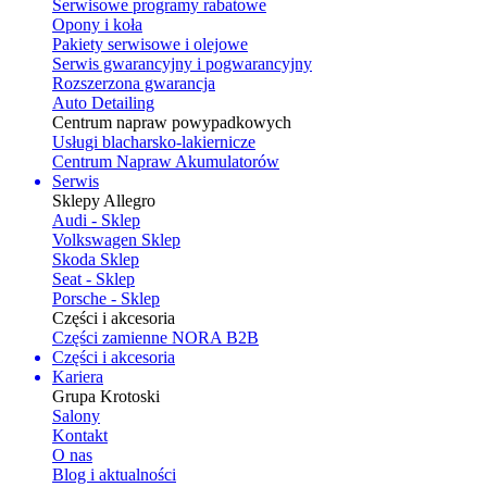
Serwisowe programy rabatowe
Opony i koła
Pakiety serwisowe i olejowe
Serwis gwarancyjny i pogwarancyjny
Rozszerzona gwarancja
Auto Detailing
Centrum napraw powypadkowych
Usługi blacharsko-lakiernicze
Centrum Napraw Akumulatorów
Serwis
Sklepy Allegro
Audi - Sklep
Volkswagen Sklep
Skoda Sklep
Seat - Sklep
Porsche - Sklep
Części i akcesoria
Części zamienne NORA B2B
Części i akcesoria
Kariera
Grupa Krotoski
Salony
Kontakt
O nas
Blog i aktualności