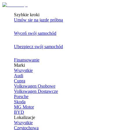
Szybkie kroki
Umów się na jazdę próbną
Wyceń swój samochód
Ubezpiecz swój samochód
Finansowanie
Marki
Wszystkie
Audi
Cupra
Volkswagen Osobowe
Volkswagen Dostawcze
Porsche
Skoda
MG Motor
BYD
Lokalizacje
Wszystkie
Częstochowa