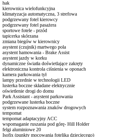
hak
kierownica wielofunkcyjna
klimatyzacja automatyczna, 3 strefowa
podgrzewany fotel kierowcy
podgrzewany fotel pasażera
sportowe fotele - przód
tapicerka skórzana
zmiana biegów w kierownicy
asystent (czujnik) martwego pola
asystent hamowania - Brake Assist
asystent jazdy w korku
dynamiczne światła doświetlające zakręty
elektroniczna kontrola ciśnienia w oponach
kamera parkowania tył
lampy przednie w technologii LED
lusterka boczne składane elektrycznie
oświetlenie drogi do domu
Park Assistant - asystent parkowania
podgrzewane lusterka boczne
system rozpoznawania znaków drogowych
tempomat
tempomat adaptacyjny ACC
wspomaganie ruszania pod górę- Hill Holder
felgi aluminiowe 20
Isofix (punkty mocowania fotelika dziecięcego)