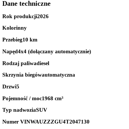
Dane techniczne
Rok produkcji
2026
Kolor
inny
Przebieg
10 km
Napęd
4x4 (dołączany automatycznie)
Rodzaj paliwa
diesel
Skrzynia biegów
automatyczna
Drzwi
5
Pojemność / moc
1968 cm³
Typ nadwozia
SUV
Numer VIN
WAUZZZGU4T2047130