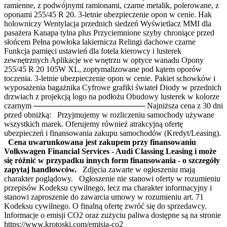
ramienne, z podwójnymi ramionami, czarne metalik, polerowane, z
oponami 255/45 R 20. 3-letnie ubezpieczenie opon w cenie. Hak
holowniczy Wentylacja przednich siedzeń Wyświetlacz MMI dla
pasażera Kanapa tylna plus Przyciemnione szyby chroniące przed
słońcem Pełna powłoka lakiernicza Relingi dachowe czarne
Funkcja pamięci ustawień dla fotela kierowcy i lusterek
zewnętrznych Aplikacje we wnętrzu w optyce wanadu Opony
255/45 R 20 105W XL, zoptymalizowane pod kątem oporów
toczenia. 3-letnie ubezpieczenie opon w cenie. Pakiet schowków i
wyposażenia bagażnika Cyfrowe grafiki świateł Diody w przednich
drzwiach z projekcją logo na podłożu Obudowy lusterek w kolorze
czarnym ──────────────────── Najniższa cena z 30 dni
przed obniżką: Przyjmujemy w rozliczeniu samochody używane
wszystkich marek. Oferujemy również atrakcyjną ofertę
ubezpieczeń i finansowania zakupu samochodów (Kredyt/Leasing).
Cena uwarunkowana jest zakupem przy finansowaniu
Volkswagen Financial Services - Audi Classing Leasing i może
się różnić w przypadku innych form finansowania - o szczegóły
zapytaj handlowców.
Zdjęcia zawarte w ogłoszeniu mają
charakter poglądowy. Ogłoszenie nie stanowi oferty w rozumieniu
przepisów Kodeksu cywilnego, lecz ma charakter informacyjny i
stanowi zaproszenie do zawarcia umowy w rozumieniu art. 71
Kodeksu cywilnego. O finalną ofertę zwróć się do sprzedawcy.
Informacje o emisji CO2 oraz zużyciu paliwa dostępne są na stronie
https://www.krotoski.com/emisja-co2