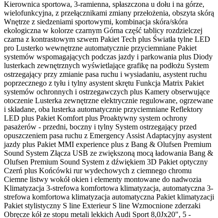
Kierownica sportowa, 3-ramienna, spłaszczona u dołu i na górze,
wielofunkcyjna, z przełącznikami zmiany przełożenia, obszyta skórą
Wnętrze z siedzeniami sportowymi, kombinacja skóra/skóra
ekologiczna w kolorze czarnym Górna część tablicy rozdzielczej
czarna z kontrastowym szwem Pakiet Tech plus Światła tylne LED
pro Lusterko wewnętrzne automatycznie przyciemniane Pakiet
systemów wspomagających podczas jazdy i parkowania plus Diody
lusterkach zewnętrznych wyświetlające grafikę na podłożu System
ostrzegający przy zmianie pasa ruchu i wysiadaniu, asystent ruchu
poprzecznego z tyłu i tylny asystent skrętu Funkcja Matrix Pakiet
systemów ochronnych i ostrzegawczych plus Kamery obserwujące
otoczenie Lusterka zewnętrzne elektrycznie regulowane, ogrzewane
i składane, oba lusterka automatycznie przyciemniane Reflektory
LED plus Pakiet Komfort plus Proaktywny system ochrony
pasażerów - przedni, boczny i tylny System ostrzegający przed
opuszczeniem pasa ruchu z Emergency Assist Adaptacyjny asystent
jazdy plus Pakiet MMI experience plus z Bang & Olufsen Premium
Sound System Złącza USB ze zwiększoną mocą ładowania Bang &
Olufsen Premium Sound System z dźwiękiem 3D Pakiet optyczny
Czerń plus Końcówki rur wydechowych z ciemnego chromu
Ciemne listwy wokół okien i elementy montowane do nadwozia
Klimatyzacja 3-strefowa komfortowa klimatyzacja, automatyczna 3-
strefowa komfortowa klimatyzacja automatyczna Pakiet klimatyzacji
Pakiet stylistyczny S line Exterieur S line Wzmocnione zderzaki
Obręcze kół ze stopu metali lekkich Audi Sport 8,0Jx20", 5 -