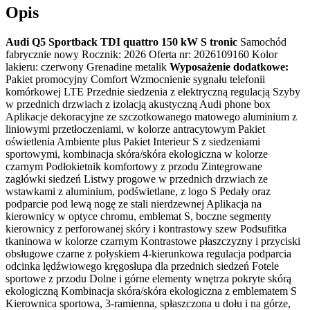
Opis
Audi Q5 Sportback TDI quattro 150 kW S tronic
Samochód
fabrycznie nowy Rocznik: 2026 Oferta nr: 2026109160 Kolor
lakieru: czerwony Grenadine metalik
Wyposażenie dodatkowe:
Pakiet promocyjny Comfort Wzmocnienie sygnału telefonii
komórkowej LTE Przednie siedzenia z elektryczną regulacją Szyby
w przednich drzwiach z izolacją akustyczną Audi phone box
Aplikacje dekoracyjne ze szczotkowanego matowego aluminium z
liniowymi przetłoczeniami, w kolorze antracytowym Pakiet
oświetlenia Ambiente plus Pakiet Interieur S z siedzeniami
sportowymi, kombinacja skóra/skóra ekologiczna w kolorze
czarnym Podłokietnik komfortowy z przodu Zintegrowane
zagłówki siedzeń Listwy progowe w przednich drzwiach ze
wstawkami z aluminium, podświetlane, z logo S Pedały oraz
podparcie pod lewą nogę ze stali nierdzewnej Aplikacja na
kierownicy w optyce chromu, emblemat S, boczne segmenty
kierownicy z perforowanej skóry i kontrastowy szew Podsufitka
tkaninowa w kolorze czarnym Kontrastowe płaszczyzny i przyciski
obsługowe czarne z połyskiem 4-kierunkowa regulacja podparcia
odcinka lędźwiowego kręgosłupa dla przednich siedzeń Fotele
sportowe z przodu Dolne i górne elementy wnętrza pokryte skórą
ekologiczną Kombinacja skóra/skóra ekologiczna z emblematem S
Kierownica sportowa, 3-ramienna, spłaszczona u dołu i na górze,