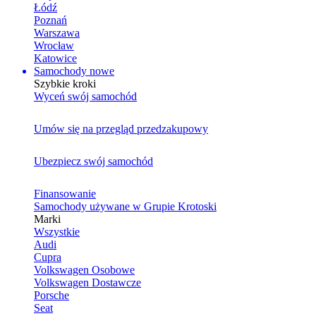
Łódź
Poznań
Warszawa
Wrocław
Katowice
Samochody nowe
Szybkie kroki
Wyceń swój samochód
Umów się na przegląd przedzakupowy
Ubezpiecz swój samochód
Finansowanie
Samochody używane w Grupie Krotoski
Marki
Wszystkie
Audi
Cupra
Volkswagen Osobowe
Volkswagen Dostawcze
Porsche
Seat