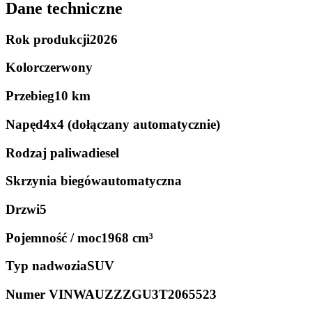
Dane techniczne
Rok produkcji
2026
Kolor
czerwony
Przebieg
10 km
Napęd
4x4 (dołączany automatycznie)
Rodzaj paliwa
diesel
Skrzynia biegów
automatyczna
Drzwi
5
Pojemność / moc
1968 cm³
Typ nadwozia
SUV
Numer VIN
WAUZZZGU3T2065523