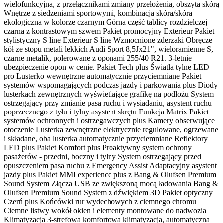
wielofunkcyjna, z przełącznikami zmiany przełożenia, obszyta skórą
Wnętrze z siedzeniami sportowymi, kombinacja skóra/skóra
ekologiczna w kolorze czarnym Górna część tablicy rozdzielczej
czarna z kontrastowym szwem Pakiet promocyjny Exterieur Pakiet
stylistyczny S line Exterieur S line Wzmocnione zderzaki Obręcze
kół ze stopu metali lekkich Audi Sport 8,5Jx21", wieloramienne S,
czarne metalik, polerowane z oponami 255/40 R21. 3-letnie
ubezpieczenie opon w cenie. Pakiet Tech plus Światła tylne LED
pro Lusterko wewnętrzne automatycznie przyciemniane Pakiet
systemów wspomagających podczas jazdy i parkowania plus Diody
lusterkach zewnętrznych wyświetlające grafikę na podłożu System
ostrzegający przy zmianie pasa ruchu i wysiadaniu, asystent ruchu
poprzecznego z tyłu i tylny asystent skrętu Funkcja Matrix Pakiet
systemów ochronnych i ostrzegawczych plus Kamery obserwujące
otoczenie Lusterka zewnętrzne elektrycznie regulowane, ogrzewane
i składane, oba lusterka automatycznie przyciemniane Reflektory
LED plus Pakiet Komfort plus Proaktywny system ochrony
pasażerów - przedni, boczny i tylny System ostrzegający przed
opuszczeniem pasa ruchu z Emergency Assist Adaptacyjny asystent
jazdy plus Pakiet MMI experience plus z Bang & Olufsen Premium
Sound System Złącza USB ze zwiększoną mocą ładowania Bang &
Olufsen Premium Sound System z dźwiękiem 3D Pakiet optyczny
Czerń plus Końcówki rur wydechowych z ciemnego chromu
Ciemne listwy wokół okien i elementy montowane do nadwozia
Klimatyzacja 3-strefowa komfortowa klimatyzacja, automatyczna