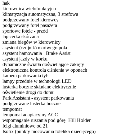
hak
kierownica wielofunkcyjna
klimatyzacja automatyczna, 3 strefowa
podgrzewany fotel kierowcy
podgrzewany fotel pasażera
sportowe fotele - przód
tapicerka skórzana
zmiana biegów w kierownicy
asystent (czujnik) martwego pola
asystent hamowania - Brake Assist
asystent jazdy w korku
dynamiczne światła doświetlające zakręty
elektroniczna kontrola ciśnienia w oponach
kamera parkowania tył
lampy przednie w technologii LED
lusterka boczne składane elektrycznie
oświetlenie drogi do domu
Park Assistant - asystent parkowania
podgrzewane lusterka boczne
tempomat
tempomat adaptacyjny ACC
wspomaganie ruszania pod górę- Hill Holder
felgi aluminiowe od 21
Isofix (punkty mocowania fotelika dziecięcego)