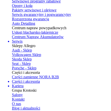
Serwisowe programy rabatowe
Opony i koła
Pakiety serwisowe i olejowe
Serwis gwarancyjny i pogwarancyjny
Rozszerzona gwarancja
Auto Detailing
Centrum napraw powypadkowych
Usługi blacharsko-lakiernicze
Centrum Napraw Akumulatorów
Serwis
Sklepy Allegro
Audi - Sklep
Volkswagen Sklep
Skoda Sklep
Seat - Sklep
Porsche - Sklep
Części i akcesoria
Części zamienne NORA B2B
Części i akcesoria
Kariera
Grupa Krotoski
Salony
Kontakt
O nas
Blog i aktualności