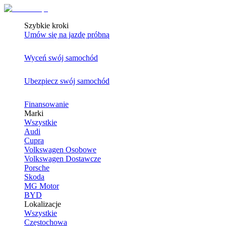
Szybkie kroki
Umów się na jazdę próbną
Wyceń swój samochód
Ubezpiecz swój samochód
Finansowanie
Marki
Wszystkie
Audi
Cupra
Volkswagen Osobowe
Volkswagen Dostawcze
Porsche
Skoda
MG Motor
BYD
Lokalizacje
Wszystkie
Częstochowa