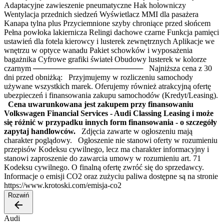
Adaptacyjne zawieszenie pneumatyczne Hak holowniczy
Wentylacja przednich siedzeń Wyświetlacz MMI dla pasażera
Kanapa tylna plus Przyciemnione szyby chroniące przed słońcem
Pełna powłoka lakiernicza Relingi dachowe czarne Funkcja pamięci
ustawień dla fotela kierowcy i lusterek zewnętrznych Aplikacje we
wnętrzu w optyce wanadu Pakiet schowków i wyposażenia
bagażnika Cyfrowe grafiki świateł Obudowy lusterek w kolorze
czarnym ──────────────────── Najniższa cena z 30
dni przed obniżką: Przyjmujemy w rozliczeniu samochody
używane wszystkich marek. Oferujemy również atrakcyjną ofertę
ubezpieczeń i finansowania zakupu samochodów (Kredyt/Leasing).
Cena uwarunkowana jest zakupem przy finansowaniu
Volkswagen Financial Services - Audi Classing Leasing i może
się różnić w przypadku innych form finansowania - o szczegóły
zapytaj handlowców.
Zdjęcia zawarte w ogłoszeniu mają
charakter poglądowy. Ogłoszenie nie stanowi oferty w rozumieniu
przepisów Kodeksu cywilnego, lecz ma charakter informacyjny i
stanowi zaproszenie do zawarcia umowy w rozumieniu art. 71
Kodeksu cywilnego. O finalną ofertę zwróć się do sprzedawcy.
Informacje o emisji CO2 oraz zużyciu paliwa dostępne są na stronie
https://www.krotoski.com/emisja-co2
Rozwiń
Audi