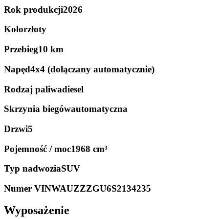
Rok produkcji
2026
Kolor
złoty
Przebieg
10 km
Napęd
4x4 (dołączany automatycznie)
Rodzaj paliwa
diesel
Skrzynia biegów
automatyczna
Drzwi
5
Pojemność / moc
1968 cm³
Typ nadwozia
SUV
Numer VIN
WAUZZZGU6S2134235
Wyposażenie