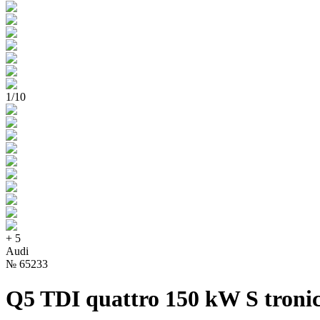
1
/
10
+
5
Audi
№
65233
Q5 TDI quattro 150 kW S troni