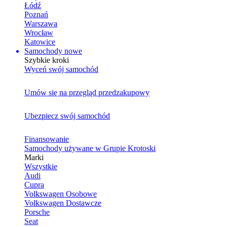
Łódź
Poznań
Warszawa
Wrocław
Katowice
Samochody nowe
Szybkie kroki
Wyceń swój samochód
Umów się na przegląd przedzakupowy
Ubezpiecz swój samochód
Finansowanie
Samochody używane w Grupie Krotoski
Marki
Wszystkie
Audi
Cupra
Volkswagen Osobowe
Volkswagen Dostawcze
Porsche
Seat