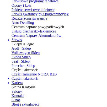
Serwisowe programy rabatowe
Opony i koła
Pakiety serwisowe i olejowe
Serwis gwarancyjny i pogwarancyjny
Rozszerzona gwarancja
Auto Detailing
Centrum napraw powypadkowych
Usługi blacharsko-lakiernicze
Centrum Napraw Akumulatorów
Serwis
Sklepy Allegro
Audi - Sklep
Volkswagen Sklep
Skoda Sklep
Seat - Sklep
Porsche - Sklep
Części i akcesoria
Części zamienne NORA B2B
Części i akcesoria
Kariera
Grupa Krotoski
Salony
Kontakt
O nas
Blog i aktualności