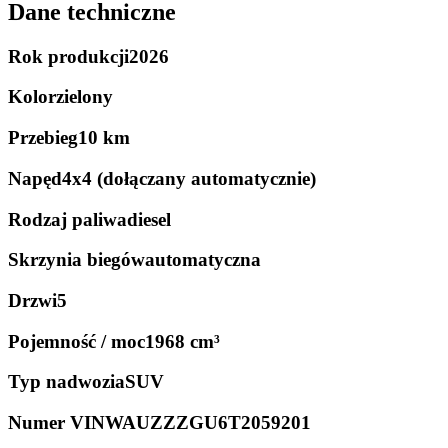
Dane techniczne
Rok produkcji
2026
Kolor
zielony
Przebieg
10 km
Napęd
4x4 (dołączany automatycznie)
Rodzaj paliwa
diesel
Skrzynia biegów
automatyczna
Drzwi
5
Pojemność / moc
1968 cm³
Typ nadwozia
SUV
Numer VIN
WAUZZZGU6T2059201