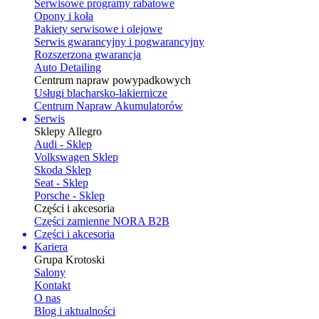
Serwisowe programy rabatowe
Opony i koła
Pakiety serwisowe i olejowe
Serwis gwarancyjny i pogwarancyjny
Rozszerzona gwarancja
Auto Detailing
Centrum napraw powypadkowych
Usługi blacharsko-lakiernicze
Centrum Napraw Akumulatorów
Serwis
Sklepy Allegro
Audi - Sklep
Volkswagen Sklep
Skoda Sklep
Seat - Sklep
Porsche - Sklep
Części i akcesoria
Części zamienne NORA B2B
Części i akcesoria
Kariera
Grupa Krotoski
Salony
Kontakt
O nas
Blog i aktualności