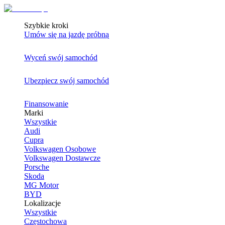
Szybkie kroki
Umów się na jazdę próbną
Wyceń swój samochód
Ubezpiecz swój samochód
Finansowanie
Marki
Wszystkie
Audi
Cupra
Volkswagen Osobowe
Volkswagen Dostawcze
Porsche
Skoda
MG Motor
BYD
Lokalizacje
Wszystkie
Częstochowa