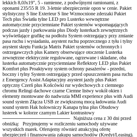
lekkich 8,0Jx19", 5 - ramienne, z podwójnymi ramionami, z
oponami 235/55 R 19. 3-letnie ubezpieczenie opon w cenie. Pakiet
stylistyczny S line Exterieur S line Wzmocnione zderzaki Pakiet
Tech plus Światła tylne LED pro Lusterko wewnętrzne
automatycznie przyciemniane Pakiet systemów wspomagających
podczas jazdy i parkowania plus Diody lusterkach zewnętrznych
wyświetlające grafikę na podłożu System ostrzegający przy zmianie
pasa ruchu i wysiadaniu, asystent ruchu poprzecznego z tyłu i tylny
asystent skrętu Funkcja Matrix Pakiet systemów ochronnych i
ostrzegawczych plus Kamery obserwujące otoczenie Lusterka
zewnętrzne elektrycznie regulowane, ogrzewane i składane, oba
lusterka automatycznie przyciemniane Reflektory LED plus Pakiet
Komfort plus Proaktywny system ochrony pasażerów - przedni,
boczny i tylny System ostrzegający przed opuszczeniem pasa ruchu
z Emergency Assist Adaptacyjny asystent jazdy plus Pakiet
optyczny Czerń plus Końcówki rur wydechowych z ciemnego
chromu Relingi dachowe czarne Ciemne listwy wokół okien i
elementy montowane do nadwozia MMI experience plus with Audi
sound system Złącza USB ze zwiększoną mocą ładowania Audi
sound system Hak holowniczy Kanapa tylna plus Obudowy
lusterek w kolorze czarnym Lakier kontrastowy
──────────────────── Najniższa cena z 30 dni przed
obniżką: Przyjmujemy w rozliczeniu samochody używane
wszystkich marek. Oferujemy również atrakcyjną ofertę
ubezpieczeń i finansowania zakupu samochodów (Kredyt/Leasing).