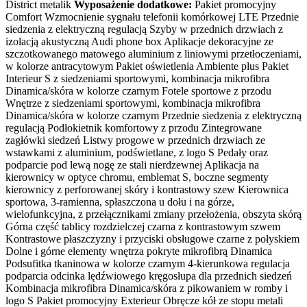
District metalik
Wyposażenie dodatkowe:
Pakiet promocyjny
Comfort Wzmocnienie sygnału telefonii komórkowej LTE Przednie
siedzenia z elektryczną regulacją Szyby w przednich drzwiach z
izolacją akustyczną Audi phone box Aplikacje dekoracyjne ze
szczotkowanego matowego aluminium z liniowymi przetłoczeniami,
w kolorze antracytowym Pakiet oświetlenia Ambiente plus Pakiet
Interieur S z siedzeniami sportowymi, kombinacja mikrofibra
Dinamica/skóra w kolorze czarnym Fotele sportowe z przodu
Wnętrze z siedzeniami sportowymi, kombinacja mikrofibra
Dinamica/skóra w kolorze czarnym Przednie siedzenia z elektryczną
regulacją Podłokietnik komfortowy z przodu Zintegrowane
zagłówki siedzeń Listwy progowe w przednich drzwiach ze
wstawkami z aluminium, podświetlane, z logo S Pedały oraz
podparcie pod lewą nogę ze stali nierdzewnej Aplikacja na
kierownicy w optyce chromu, emblemat S, boczne segmenty
kierownicy z perforowanej skóry i kontrastowy szew Kierownica
sportowa, 3-ramienna, spłaszczona u dołu i na górze,
wielofunkcyjna, z przełącznikami zmiany przełożenia, obszyta skórą
Górna część tablicy rozdzielczej czarna z kontrastowym szwem
Kontrastowe płaszczyzny i przyciski obsługowe czarne z połyskiem
Dolne i górne elementy wnętrza pokryte mikrofibrą Dinamica
Podsufitka tkaninowa w kolorze czarnym 4-kierunkowa regulacja
podparcia odcinka lędźwiowego kręgosłupa dla przednich siedzeń
Kombinacja mikrofibra Dinamica/skóra z pikowaniem w romby i
logo S Pakiet promocyjny Exterieur Obręcze kół ze stopu metali