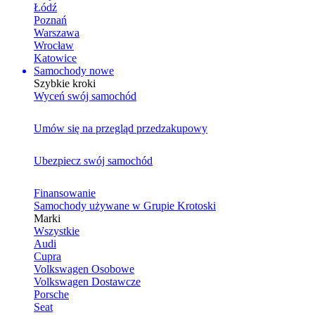
Łódź
Poznań
Warszawa
Wrocław
Katowice
Samochody nowe
Szybkie kroki
Wyceń swój samochód
Umów się na przegląd przedzakupowy
Ubezpiecz swój samochód
Finansowanie
Samochody używane w Grupie Krotoski
Marki
Wszystkie
Audi
Cupra
Volkswagen Osobowe
Volkswagen Dostawcze
Porsche
Seat