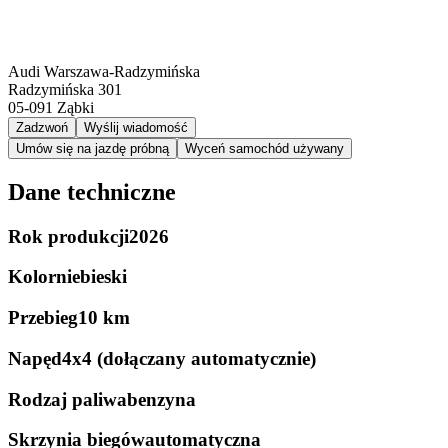
Audi Warszawa-Radzymińska
Radzymińska 301
05-091
Ząbki
Zadzwoń
Wyślij wiadomość
Umów się na jazdę próbną
Wyceń samochód używany
Dane techniczne
Rok produkcji
2026
Kolor
niebieski
Przebieg
10 km
Napęd
4x4 (dołączany automatycznie)
Rodzaj paliwa
benzyna
Skrzynia biegów
automatyczna