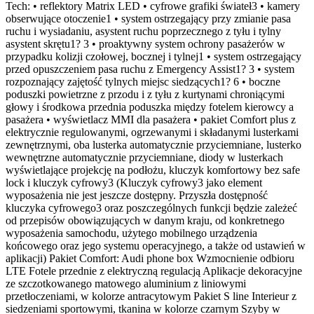
Tech: • reflektory Matrix LED • cyfrowe grafiki świateł3 • kamery
obserwujące otoczenie1 • system ostrzegający przy zmianie pasa
ruchu i wysiadaniu, asystent ruchu poprzecznego z tyłu i tylny
asystent skrętu1? 3 • proaktywny system ochrony pasażerów w
przypadku kolizji czołowej, bocznej i tylnej1 • system ostrzegający
przed opuszczeniem pasa ruchu z Emergency Assist1? 3 • system
rozpoznający zajętość tylnych miejsc siedzących1? 6 • boczne
poduszki powietrzne z przodu i z tyłu z kurtynami chroniącymi
głowy i środkowa przednia poduszka między fotelem kierowcy a
pasażera • wyświetlacz MMI dla pasażera • pakiet Comfort plus z
elektrycznie regulowanymi, ogrzewanymi i składanymi lusterkami
zewnętrznymi, oba lusterka automatycznie przyciemniane, lusterko
wewnętrzne automatycznie przyciemniane, diody w lusterkach
wyświetlające projekcję na podłożu, kluczyk komfortowy bez safe
lock i kluczyk cyfrowy3 (Kluczyk cyfrowy3 jako element
wyposażenia nie jest jeszcze dostępny. Przyszła dostępność
kluczyka cyfrowego3 oraz poszczególnych funkcji będzie zależeć
od przepisów obowiązujących w danym kraju, od konkretnego
wyposażenia samochodu, użytego mobilnego urządzenia
końcowego oraz jego systemu operacyjnego, a także od ustawień w
aplikacji) Pakiet Comfort: Audi phone box Wzmocnienie odbioru
LTE Fotele przednie z elektryczną regulacją Aplikacje dekoracyjne
ze szczotkowanego matowego aluminium z liniowymi
przetłoczeniami, w kolorze antracytowym Pakiet S line Interieur z
siedzeniami sportowymi, tkanina w kolorze czarnym Szyby w