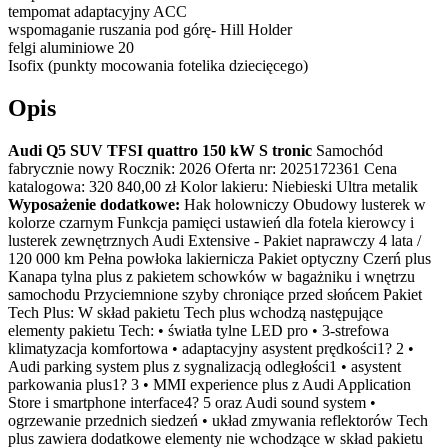
tempomat adaptacyjny ACC
wspomaganie ruszania pod górę- Hill Holder
felgi aluminiowe 20
Isofix (punkty mocowania fotelika dziecięcego)
Opis
Audi Q5 SUV TFSI quattro 150 kW S tronic
Samochód
fabrycznie nowy Rocznik: 2026 Oferta nr: 2025172361 Cena
katalogowa: 320 840,00 zł Kolor lakieru: Niebieski Ultra metalik
Wyposażenie dodatkowe:
Hak holowniczy Obudowy lusterek w
kolorze czarnym Funkcja pamięci ustawień dla fotela kierowcy i
lusterek zewnętrznych Audi Extensive - Pakiet naprawczy 4 lata /
120 000 km Pełna powłoka lakiernicza Pakiet optyczny Czerń plus
Kanapa tylna plus z pakietem schowków w bagażniku i wnętrzu
samochodu Przyciemnione szyby chroniące przed słońcem Pakiet
Tech Plus: W skład pakietu Tech plus wchodzą następujące
elementy pakietu Tech: • światła tylne LED pro • 3-strefowa
klimatyzacja komfortowa • adaptacyjny asystent prędkości1? 2 •
Audi parking system plus z sygnalizacją odległości1 • asystent
parkowania plus1? 3 • MMI experience plus z Audi Application
Store i smartphone interface4? 5 oraz Audi sound system •
ogrzewanie przednich siedzeń • układ zmywania reflektorów Tech
plus zawiera dodatkowe elementy nie wchodzące w skład pakietu