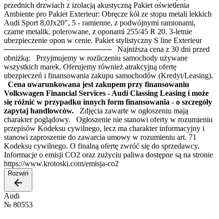
przednich drzwiach z izolacją akustyczną Pakiet oświetlenia
Ambiente pro Pakiet Exterieur: Obręcze kół ze stopu metali lekkich
Audi Sport 8,0Jx20", 5 - ramienne, z podwójnymi ramionami,
czarne metalik, polerowane, z oponami 255/45 R 20. 3-letnie
ubezpieczenie opon w cenie. Pakiet stylistyczny S line Exterieur
──────────────────── Najniższa cena z 30 dni przed
obniżką: Przyjmujemy w rozliczeniu samochody używane
wszystkich marek. Oferujemy również atrakcyjną ofertę
ubezpieczeń i finansowania zakupu samochodów (Kredyt/Leasing).
Cena uwarunkowana jest zakupem przy finansowaniu
Volkswagen Financial Services - Audi Classing Leasing i może
się różnić w przypadku innych form finansowania - o szczegóły
zapytaj handlowców.
Zdjęcia zawarte w ogłoszeniu mają
charakter poglądowy. Ogłoszenie nie stanowi oferty w rozumieniu
przepisów Kodeksu cywilnego, lecz ma charakter informacyjny i
stanowi zaproszenie do zawarcia umowy w rozumieniu art. 71
Kodeksu cywilnego. O finalną ofertę zwróć się do sprzedawcy.
Informacje o emisji CO2 oraz zużyciu paliwa dostępne są na stronie
https://www.krotoski.com/emisja-co2
Rozwiń
Audi
№
80553