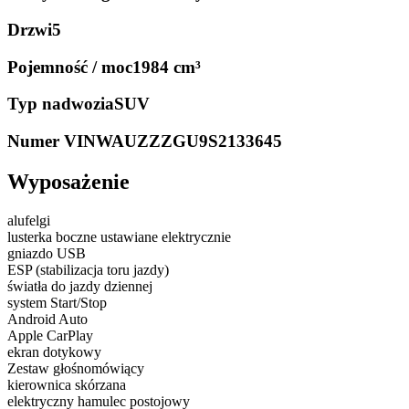
Drzwi
5
Pojemność / moc
1984 cm³
Typ nadwozia
SUV
Numer VIN
WAUZZZGU9S2133645
Wyposażenie
alufelgi
lusterka boczne ustawiane elektrycznie
gniazdo USB
ESP (stabilizacja toru jazdy)
światła do jazdy dziennej
system Start/Stop
Android Auto
Apple CarPlay
ekran dotykowy
Zestaw głośnomówiący
kierownica skórzana
elektryczny hamulec postojowy