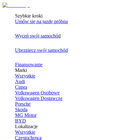
Szybkie kroki
Umów się na jazdę próbną
Wyceń swój samochód
Ubezpiecz swój samochód
Finansowanie
Marki
Wszystkie
Audi
Cupra
Volkswagen Osobowe
Volkswagen Dostawcze
Porsche
Skoda
MG Motor
BYD
Lokalizacje
Wszystkie
Częstochowa