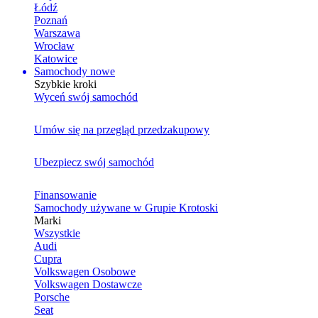
Łódź
Poznań
Warszawa
Wrocław
Katowice
Samochody nowe
Szybkie kroki
Wyceń swój samochód
Umów się na przegląd przedzakupowy
Ubezpiecz swój samochód
Finansowanie
Samochody używane w Grupie Krotoski
Marki
Wszystkie
Audi
Cupra
Volkswagen Osobowe
Volkswagen Dostawcze
Porsche
Seat