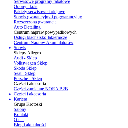
Serwisowe programy rabatowe
Opony i koła
Pakiety serwisowe i olejowe
Serwis gwarancyjny i pogwarancyjny
Rozszerzona gwarancja
Auto Detailing
Centrum napraw powypadkowych
Usługi blacharsko-lakiernicze
Centrum Napraw Akumulatorów
Serwis
Sklepy Allegro
Audi - Sklep
Volkswagen Sklep
Skoda Sklep
Seat - Sklep
Porsche - Sklep
Części i akcesoria
Części zamienne NORA B2B
Części i akcesoria
Kariera
Grupa Krotoski
Salony
Kontakt
O nas
Blog i aktualności