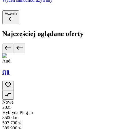
Wyceń samochód używany
Rozwiń
Najczęściej oglądane oferty
Audi
Q8
Nowe
2025
Hybryda Plug-in
8500 km
507 790 zł
389 900 zł