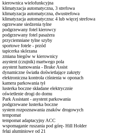
kierownica wielofunkcyjna
klimatyzacja automatyczna, 3 strefowa
klimatyzacja automatyczna, dwustrefowa
klimatyzacja automatyczna: 4 lub więcej strefowa
ogrzewane siedzenia tylne
podgrzewany fotel kierowcy
podgrzewany fotel pasażera
przyciemniane tylne szyby
sportowe fotele - przód
tapicerka skórzana
zmiana biegów w kierownicy
asystent (czujnik) martwego pola
asystent hamowania - Brake Assist
dynamiczne światła doświetlające zakręty
elektroniczna kontrola ciśnienia w oponach
kamera parkowania tył
lusterka boczne składane elektrycznie
oświetlenie drogi do domu
Park Assistant - asystent parkowania
podgrzewane lusterka boczne
system rozpoznawania znaków drogowych
tempomat
tempomat adaptacyjny ACC
wspomaganie ruszania pod górę- Hill Holder
felgi aluminiowe od 21