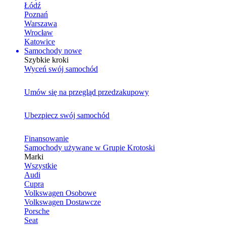
Łódź
Poznań
Warszawa
Wrocław
Katowice
Samochody nowe
Szybkie kroki
Wyceń swój samochód
Umów się na przegląd przedzakupowy
Ubezpiecz swój samochód
Finansowanie
Samochody używane w Grupie Krotoski
Marki
Wszystkie
Audi
Cupra
Volkswagen Osobowe
Volkswagen Dostawcze
Porsche
Seat