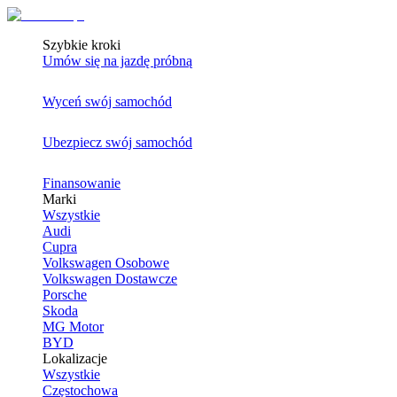
Szybkie kroki
Umów się na jazdę próbną
Wyceń swój samochód
Ubezpiecz swój samochód
Finansowanie
Marki
Wszystkie
Audi
Cupra
Volkswagen Osobowe
Volkswagen Dostawcze
Porsche
Skoda
MG Motor
BYD
Lokalizacje
Wszystkie
Częstochowa