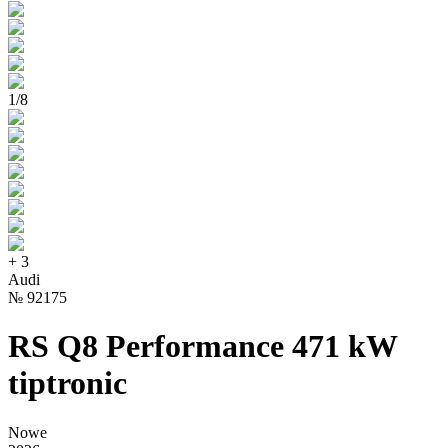
1
/
8
+
3
Audi
№
92175
RS Q8 Performance 471 kW
tiptronic
Nowe