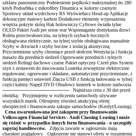
szklany panoramiczny Podniesienie prędkości maksymalnej do 280
km/h Podsufitka z mikrofibry Dinamica w kolorze czarnym
Sportowy układ wydechowy RS Wyświetlacz Head-up Aplikacje
dekoracyjne matowy karbon Dodatkowe elementy wyposażenia
wnętrza pokryte skórą Hak holowniczy Cyfrowe światła tylne
OLED Pakiet Audi pre sense rear Wspomaganie domykania drzwi
Roleta przeciwsłoneczna, na tylnych szybach bocznych
obsługiwana elektrycznie, na tylnej szybie obsługiwana manualnie
Szyby w drzwiach i szyby boczne z izolacją akustyczną
Przyciemnione szyby chroniące przed słońcem Wentylacja i funkcja
masażu dla przednich siedzeń Ogrzewanie przednich i tylnych
siedzeń Relingi dachowe czarne Pakiet optyczny Czerń plus System
szyn z zestawem do mocowania Lusterka zewnętrzne elektrycznie
regulowane, ogrzewane i składane, automatycznie przyciemniane, z
funkcją pamięci ustawień Złącza USB z funkcją ładowania w tylnej
części kabiny Napęd DVD Obudowy lusterek w kolorze nadwozia
──────────────────── Najniższa cena z 30 dni przed
obniżką: Przyjmujemy w rozliczeniu samochody używane
wszystkich marek. Oferujemy również atrakcyjną ofertę
ubezpieczeń i finansowania zakupu samochodów (Kredyt/Leasing).
Cena uwarunkowana jest zakupem przy finansowaniu
Volkswagen Financial Services - Audi Classing Leasing i może
się różnić w przypadku innych form finansowania - o szczegóły
zapytaj handlowców.
Zdjęcia zawarte w ogłoszeniu mają
charakter poglądowy. Ogłoszenie nie stanowi oferty w rozumieniu