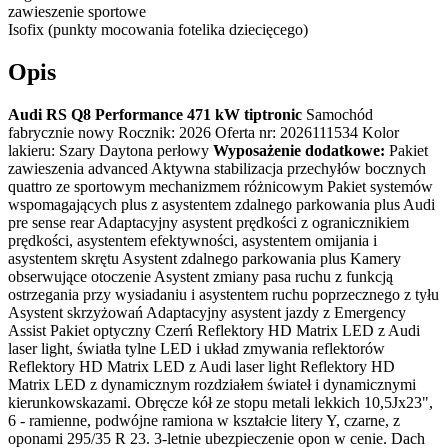
zawieszenie sportowe
Isofix (punkty mocowania fotelika dziecięcego)
Opis
Audi RS Q8 Performance 471 kW tiptronic
Samochód
fabrycznie nowy Rocznik: 2026 Oferta nr: 2026111534 Kolor
lakieru: Szary Daytona perłowy
Wyposażenie dodatkowe:
Pakiet
zawieszenia advanced Aktywna stabilizacja przechyłów bocznych
quattro ze sportowym mechanizmem różnicowym Pakiet systemów
wspomagających plus z asystentem zdalnego parkowania plus Audi
pre sense rear Adaptacyjny asystent prędkości z ogranicznikiem
prędkości, asystentem efektywności, asystentem omijania i
asystentem skrętu Asystent zdalnego parkowania plus Kamery
obserwujące otoczenie Asystent zmiany pasa ruchu z funkcją
ostrzegania przy wysiadaniu i asystentem ruchu poprzecznego z tyłu
Asystent skrzyżowań Adaptacyjny asystent jazdy z Emergency
Assist Pakiet optyczny Czerń Reflektory HD Matrix LED z Audi
laser light, światła tylne LED i układ zmywania reflektorów
Reflektory HD Matrix LED z Audi laser light Reflektory HD
Matrix LED z dynamicznym rozdziałem świateł i dynamicznymi
kierunkowskazami. Obręcze kół ze stopu metali lekkich 10,5Jx23",
6 - ramienne, podwójne ramiona w kształcie litery Y, czarne, z
oponami 295/35 R 23. 3-letnie ubezpieczenie opon w cenie. Dach