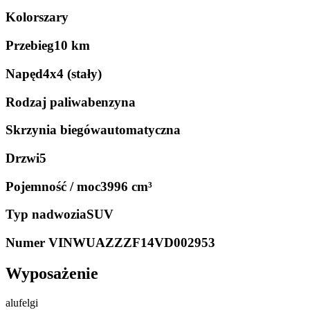
Kolor
szary
Przebieg
10 km
Napęd
4x4 (stały)
Rodzaj paliwa
benzyna
Skrzynia biegów
automatyczna
Drzwi
5
Pojemność / moc
3996 cm³
Typ nadwozia
SUV
Numer VIN
WUAZZZF14VD002953
Wyposażenie
alufelgi