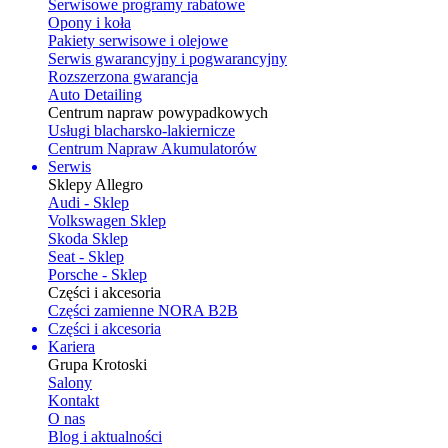
Serwisowe programy rabatowe
Opony i koła
Pakiety serwisowe i olejowe
Serwis gwarancyjny i pogwarancyjny
Rozszerzona gwarancja
Auto Detailing
Centrum napraw powypadkowych
Usługi blacharsko-lakiernicze
Centrum Napraw Akumulatorów
Serwis
Sklepy Allegro
Audi - Sklep
Volkswagen Sklep
Skoda Sklep
Seat - Sklep
Porsche - Sklep
Części i akcesoria
Części zamienne NORA B2B
Części i akcesoria
Kariera
Grupa Krotoski
Salony
Kontakt
O nas
Blog i aktualności