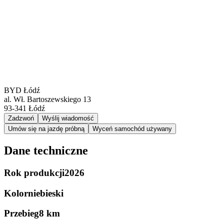
BYD Łódź
al. Wł. Bartoszewskiego 13
93-341
Łódź
Zadzwoń
Wyślij wiadomość
Umów się na jazdę próbną
Wyceń samochód używany
Dane techniczne
Rok produkcji
2026
Kolor
niebieski
Przebieg
8 km