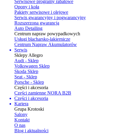
Serwisowe programy rabatowe
Opony i koła
Pakiety serwisowe i olejowe
Serwis gwarancyjny i pogwarancyjny
Rozszerzona gwarancja
Auto Detailing
Centrum napraw powypadkowych
Usługi blacharsko-lakiernicze
Centrum Napraw Akumulatorów
Serwis
Sklepy Allegro
Audi - Sklep
Volkswagen Sklep
Skoda Sklep
Seat - Sklep
Porsche - Sklep
Części i akcesoria
Części zamienne NORA B2B
Części i akcesoria
Kariera
Grupa Krotoski
Salony
Kontakt
O nas
Blog i aktualności