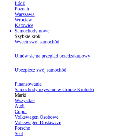
Łódź
Poznań
Warszawa
Wrocław
Katowice
Samochody nowe
Szybkie kroki
Wyceń swój samochód
Umów się na przegląd przedzakupowy
Ubezpiecz swój samochód
Finansowanie
Samochody używane w Grupie Krotoski
Marki
Wszystkie
Audi
Cupra
Volkswagen Osobowe
Volkswagen Dostawcze
Porsche
Seat