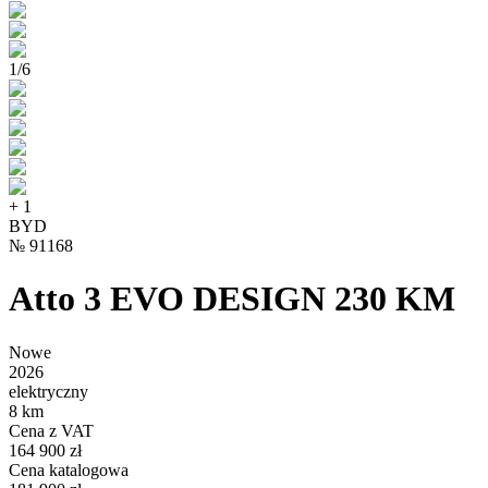
1
/
6
+
1
BYD
№
91168
Atto 3 EVO DESIGN 230 KM
Nowe
2026
elektryczny
8 km
Cena z VAT
164 900 zł
Cena katalogowa