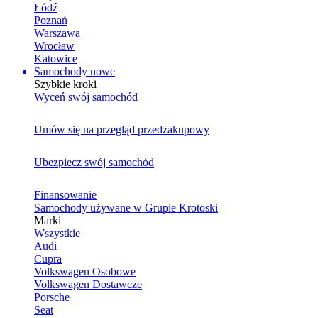
Łódź
Poznań
Warszawa
Wrocław
Katowice
Samochody nowe
Szybkie kroki
Wyceń swój samochód
Umów się na przegląd przedzakupowy
Ubezpiecz swój samochód
Finansowanie
Samochody używane w Grupie Krotoski
Marki
Wszystkie
Audi
Cupra
Volkswagen Osobowe
Volkswagen Dostawcze
Porsche
Seat