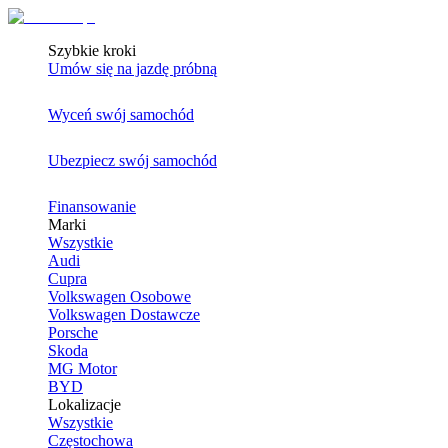
Szybkie kroki
Umów się na jazdę próbną
Wyceń swój samochód
Ubezpiecz swój samochód
Finansowanie
Marki
Wszystkie
Audi
Cupra
Volkswagen Osobowe
Volkswagen Dostawcze
Porsche
Skoda
MG Motor
BYD
Lokalizacje
Wszystkie
Częstochowa