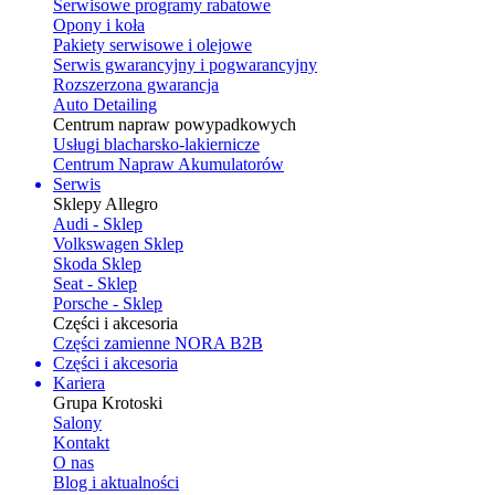
Serwisowe programy rabatowe
Opony i koła
Pakiety serwisowe i olejowe
Serwis gwarancyjny i pogwarancyjny
Rozszerzona gwarancja
Auto Detailing
Centrum napraw powypadkowych
Usługi blacharsko-lakiernicze
Centrum Napraw Akumulatorów
Serwis
Sklepy Allegro
Audi - Sklep
Volkswagen Sklep
Skoda Sklep
Seat - Sklep
Porsche - Sklep
Części i akcesoria
Części zamienne NORA B2B
Części i akcesoria
Kariera
Grupa Krotoski
Salony
Kontakt
O nas
Blog i aktualności