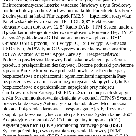
Elektrochromatyczne lusterko wsteczne Nawiewy z tyłu Środkowy
podłokietnik z przodu z 2 uchwytami na kubki Podłokietnik z tyłu z
2 uchwytami na kubki Filtr cząstek PM2,5 Łączność i rozrywka:
Panel wskaźników z ekranem TFT LCD 8,8″ Elektrycznie
obracany ekran dotykowy 12,8″ Radio DAB+ i FM System audio z
8 głośnikami Inteligentne sterowanie głosem z komendą Hej, BYD"
Łączność pokładowa 4G Usługa w chmurze ‒ aplikacja BYD
Gniazda USB z przodu, 1x18W typu C, 1x18W typu A Gniazda
USB z tylu, 2x18W typu C Bezprzewodowe ładowanie smartfona,
1x15W Android Auto™ i Apple CarPlay Bezpieczeństwo:
Poduszka powietrzna kierowcy Poduszka powietrzna pasażera z
przodu, z przełącznikiem dezaktywacji Boczne poduszki powietrzne
z przodu Boczne kurtynowe poduszki powietrzne Przednie pasy
bezpieczeństwa z napinaczami i ogranicznikami naprężenia Pasy
bezpieczeństwa z napinaczami przy miejscach skrajnych z tyłu Pas
bezpieczeństwa z ogranicznikiem naprężenia przy miejscu
środkowym z tyłu Zaczepy ISOFIX i i-Size na miejscach skrajnych
z tyłu System monitorowania ciśnienia w oponach (TPMS) System
przeciwkradzieżowy Automatyczna blokada drzwi Mechaniczna
blokada Połączenie alarmowe Wspomaganie jazdy: Przednie
czujniki parkowania Tylne czujniki parkowania System kamer 360°
Adaptacyjny tempomat (ACC) i inteligentny tempomat (ICC)
Asystent pasa ruchu (LKA) Monitoring martwego pola (BSD)
System pośredniego wykrywania zmęczenia kierowcy (DFM)