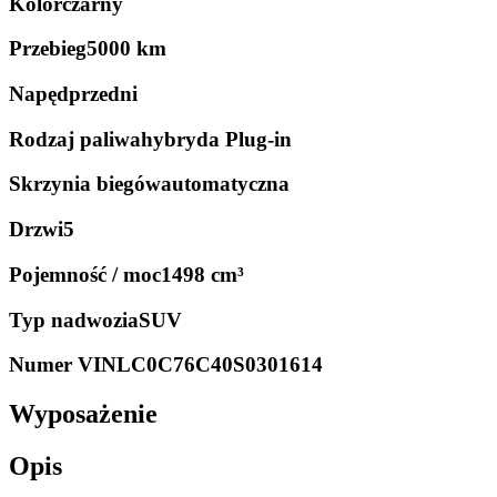
Kolor
czarny
Przebieg
5000 km
Napęd
przedni
Rodzaj paliwa
hybryda Plug-in
Skrzynia biegów
automatyczna
Drzwi
5
Pojemność / moc
1498 cm³
Typ nadwozia
SUV
Numer VIN
LC0C76C40S0301614
Wyposażenie
Opis