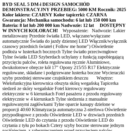
BYD SEAL 5 DM-i DESIGN
SAMOCHÓD
DEMONSTRACYJNY
PRZEBIEG: 5000 KM
Rocznik: 2025
Kolor lakieru: CZARNY
Kolor tapicerki: CZARNA
Gwarancja:
Mechanika samochodu: 6 lat lub 150 000 km
Bateria: 8 lat lub 200 000 km
Nadwozie: 12 lat
DOSTĘPNY
W INNYCH KOLORACH!
Wyposażenie: Nadwozie: Lakier
metalizowany Przednie światła LED, włączane/wyłączane
automatycznie Światła do jazdy dziennej LED Włącznik/wyłącznik
czasowy przednich świateł ( Follow me home″) Oświetlenie
podłoża w lusterkach bocznych Tylne światło przeciwmgłowe
Tylne światła LED Szyberdach uchylany z funkcją zapobiegającą
przycięciu palców, roleta regulowana ręcznie Aluminiowe,
dwukolorowe obręcze kół 17″ Opony 215/55 R17 Elektrycznie
regulowane, składane i podgrzewane lusterka boczne Wycieraczki
szyby przedniej sterowane czujnikiem deszczu Wnętrze:
Wielofunkcyjna kierownica obszyta skórą wegańską Tapicerka
siedzeń ze skóry wegańskie Fotel kierowcy regulowany
elektrycznie w 6 kierunkach Fotel pasażera z przodu regulowany
elektrycznie w 4 kierunkach Tylne siedzenia z manualnie
regulowanymi zagłówkami Tylne oparcie kanapy dzielone w
proporcji 40:60 Klimatyzacja automatyczna 2-strefowa Oświetlenie
przypodłogowe z przodu Oświetlenie LED w drzwiach przednich
Oświetlenie LED do czytania z przodu Oświetlenie LED do
czytania z tyłu po bokach Cztery szyby boczne sterowane jednym
naciśnięciem, z zabezpieczeniem przed przycięciem palców