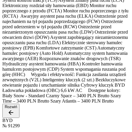
System kontroli trakcji (TCS) Asystent zmiany pasa ruchu (LCA)
Elektroniczny rozdział siły hamowania (EBD) Monitor ruchu
poprzecznego z przodu (FCTA) Monitor ruchu poprzecznego z tyłu
(RCTA) Awaryjny asystent pasa ruchu (ELKA) Ostrzeżenie przed
najechaniem na tył pojazdu poprzedzającego (FCW) Ostrzeżenie
przed uderzeniem w tył pojazdu (RCW) Ostrzeżenie przed
niezamierzonym opuszczaniu pasa ruchu (LDW) Ostrzeżenie przed
otwarciem drzwi (DOW) Asystent zapobiegający niezamierzonemu
opuszczaniu pasa ruchu (LDA) Elektrycznie sterowany hamulec
postojowy (EPB) Komfortowe zatrzymanie (CST) Automatyczny
hamulec postojowy (Auto Hold) Automatyczny system hamowania
awaryjnego (AEB) Rozpoznawanie znaków drogowych (TSR)
Hydrauliczny asystent hamowania (HBA) Kontroler hamowania
hamulcem postojowym (CDP) System wspomagania ruszania pod
górę (HHC) Wygoda i efektywność: Funkcja zasilania urządzeń
zewnętrznych (V2L) Inteligentny kluczyk (2 szt.) Bezkluczykowe
otwieranie pojazdu i uruchamianie silnika Cyfrowy kluczyk BYD
Ładowarka pokładowa (OBC) 6,6 kW AC Dostępne kolory:
Biały Snow - Standard Czarny Space – 3400 PLN Brutto Szary
Time – 3400 PLN Brutto Szary Atlantis – 3400 PLN Brutto
Rozwiń
BYD
№
91299