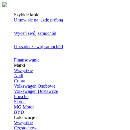
Szybkie kroki
Umów się na jazdę próbną
Wyceń swój samochód
Ubezpiecz swój samochód
Finansowanie
Marki
Wszystkie
Audi
Cupra
Volkswagen Osobowe
Volkswagen Dostawcze
Porsche
Skoda
MG Motor
BYD
Lokalizacje
Wszystkie
Częstochowa