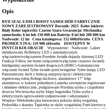
Opis
BYD SEAL 6 DM-I BOOST
SAMOCHÓD FABRYCZNIE
NOWY ZAREJESTROWANY
Rocznik: 2025
Kolor lakieru:
Biały
Kolor tapicerki: Czarno Szara
Gwarancja:
Mechanika
samochodu: 6 lat lub 150 000 km
Bateria: 8 lat lub 200 000 km
Nadwozie: 12 lat
Cena katalogowa: 152 600zł/brutto
CENA
PROMOCYJNA: 119 900 zł/brutto
DOSTĘPNY W
INNYCH KOLORACH!
Wyposażenie: Nadwozie: Lakier
metalizowany Reflektory LED z automatycznym
włączaniem/wyłączaniem Przednie światła dojazdy dziennej LED
Funkcja Follow me home (włączenie/wyłączanie czasowe świateł)
Inteligentny asystent świateł drogowych (IHBC) Automatyczne
włączanie świateł Tylne światło przeciwmgielne Tylne lampy LED
Panoramiczny dach z funkcją antyprzycięcia i elektrycznie
regulowaną roletą Relingi dachowe, aluminiowe 17" felgi
aluminiowe w kolorze jednolitym Lusterka zewnętrzne regulowane
i składane elektrycznie, podgrzewane Przednia szyba z czujnikiem
deszczu Wycieraczka szyby klapy bagażnika Tylna szyba z
elektrycznym ogrzewaniem (odparowanie i odszraniane)
Wnętrze: Wielofunkcyjna kierownica pokryta skórą wegańską
Podsufitka z tkaniny Tapicerka ze skóry wegańskiej Fotel kierowcy