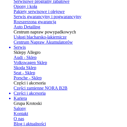
Serwisowe programy rabatowe
Opony i koła
Pakiety serwisowe i olejowe
Serwis gwarancyjny i pogwarancyjny
Rozszerzona gwarancja
Auto Detailing
Centrum napraw powypadkowych
Usługi blacharsko-lakiernicze
Centrum Napraw Akumulatorów
Serwis
Sklepy Allegro
Audi - Sklep
Volkswagen Sklep
Skoda Sklep
Seat - Sklep
Porsche - Sklep
Części i akcesoria
Części zamienne NORA B2B
Części i akcesoria
Kariera
Grupa Krotoski
Salony
Kontakt
O nas
Blog i aktualności