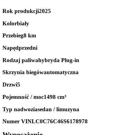
Rok produkcji
2025
Kolor
biały
Przebieg
8 km
Napęd
przedni
Rodzaj paliwa
hybryda Plug-in
Skrzynia biegów
automatyczna
Drzwi
5
Pojemność / moc
1498 cm³
Typ nadwozia
sedan / limuzyna
Numer VIN
LC0C76C46S6178978
Wyposażenie