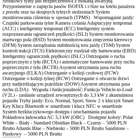
Środkowy tylny pas bezpieczeństwa z blokadą awaryjną
Przypomnienie o zapięciu pasów ISOFIX i i-Size na fotelu pasażera
z przodu oraz na skrajnych tylnych siedzeniach System
monitorowania ciśnienia w oponach (TPMS) Wspomaganie jazdy:
Czujniki parkowania tylne Kamera cofania Adaptacyjny tempomat
(ACC) i inteligentny tempomat (ICC) Inteligentny system
rozpoznawania ograniczeń prędkości (ISLI) System monitorowania
martwego pola (BSD) System monitorowania zmęczenia kierowcy
(DFM) System zarządzania stabilnością toru jazdy (TSM) System
kontroli trakcji (TCS) Elektroniczny rozdział siły hamowania (EBD)
Inteligentny ogranicznik prędkości (ISLC) Ostrzeganie o ruchu
poprzecznym z tyłu (RCTA) i automatyczne hamowanie przy ruchu
poprzecznym z tyłu (RCTB) Asystent utrzymania pasa ruchu
awaryjnego (ELKA) Ostrzeganie o kolizji czołowej (FCW)
Ostrzeganie o kolizji tylnej (RCW) Ostrzeganie o otwarciu drzwi
przy nadjeżdżającym pojeździe (DOW) Asystent utrzymania pasa
ruchu (LDA) Wygoda i funkcjonalność: Funkcja Vehicle-to-Load
(V2L) - zasilanie urządzeń zewnętrznych do 3,3 kW z akumulatora
pojazdu Tryby jazdy: Eco, Normal, Sport, Snow 2 x kluczyk Smart
Key Klucz Bluetooth w smartfonie i klucz NFC w smartfonie
System bezkluczykowego dostępu i uruchamiania pojazdu
Pokładowa ładowarka AC 3,3 kW (OBC) Dostępne kolory: Polar
White – Biały - Standard Obsidian Black – Czarny – 5000 PLN
Brutto Atlantis Blue – Niebieski – 5000 PLN Brutto Sandstone –
Piaskowy – 5000 PLN Brutto