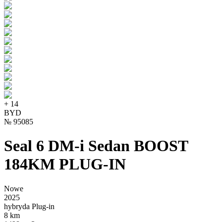
+
14
BYD
№
95085
Seal 6 DM-i Sedan BOOST
184KM PLUG-IN
Nowe
2025
hybryda Plug-in
8 km