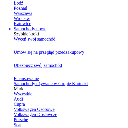
Łódź
Poznań
Warszawa
Wrocław
Katowice
Samochody nowe
Szybkie kroki
Wyceń swój samochód
Umów się na przegląd przedzakupowy
Ubezpiecz swój samochód
Finansowanie
Samochody używane w Grupie Krotoski
Marki
Wszystkie
Audi
Cupra
Volkswagen Osobowe
Volkswagen Dostawcze
Porsche
Seat