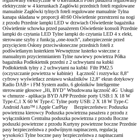
regulowany elektrycznie w 6 kierunkach Fotel pasażera regulowany
elektrycznie w 4 kierunkach Zagłówki przednich foteli regulowane
manualnie Zagłówki tylnych foteli regulowane manualnie Tylna
kanapa składana w proporcji 40:60 Oświetlenie przestrzeni na nogi
z przodu Przednie lampki LED w drzwiach Oświetlenie bagażnika
Oświetlenie schowka przed pasażerem Oświetlenie konsoli Przednie
lampki do czytania LED Tylne lampki do czytania LED 4 x elekt,
sterowane szyby z funkcją „one-touch”, zabezpieczenie przed
przycięciem Osłony przeciwsłoneczne przednich foteli z
podświetlanym lusterkiem Wewnętrzne lusterko wsteczne z
manualnym przyciemnianiem Tylne nawiewy powietrza Półka
bagażnika Podłokietnik przedni z 2 uchwytami na kubki
Podłokietnik tylny z 2 uchwytami na kubki Filtr PM2.5
(oczyszczanie powietrza w kabinie) Łączność i rozrywka: 8,8"
cyfrowy wyświetlacz zestawu wskaźników 12,8" ekran dotykowy
Radio DAB+ i FM System audio, 6 głośników Inteligentne
sterowanie głosowe „Hi, BYD” Wbudowana łączność 4G Usługi
w chmurze - aplikacja BYD APP Przednie porty USB:1 X 18 W
Type-C,1 X 60 W Type-C Tylne porty USB: 2 X 18 W Type-C
Android Auto™ i Apple CarPlay Bezpieczeństwo: Poduszka
powietrzna kierowcy Poduszka powietrzna pasażera z przodu z
wyłącznikiem Centralna poduszka powietrzna z przodu Boczne
poduszki powietrzne z przodu Kurtyny powietrzne boczne Przednie
pasy bezpieczeństwa z podwójnym napinaczem, regulacją
wysokości Tylne boczne pasy bezpieczeństwa z napinaczami