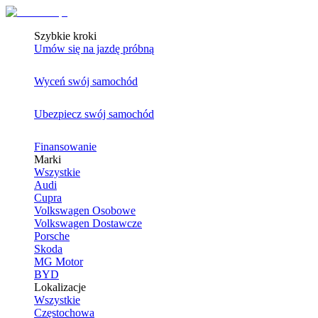
Szybkie kroki
Umów się na jazdę próbną
Wyceń swój samochód
Ubezpiecz swój samochód
Finansowanie
Marki
Wszystkie
Audi
Cupra
Volkswagen Osobowe
Volkswagen Dostawcze
Porsche
Skoda
MG Motor
BYD
Lokalizacje
Wszystkie
Częstochowa