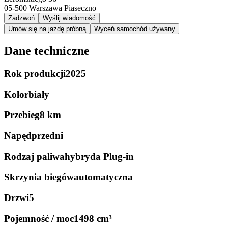
05-500
Warszawa Piaseczno
Zadzwoń
Wyślij wiadomość
Umów się na jazdę próbną
Wyceń samochód używany
Dane techniczne
Rok produkcji
2025
Kolor
biały
Przebieg
8 km
Napęd
przedni
Rodzaj paliwa
hybryda Plug-in
Skrzynia biegów
automatyczna
Drzwi
5
Pojemność / moc
1498 cm³