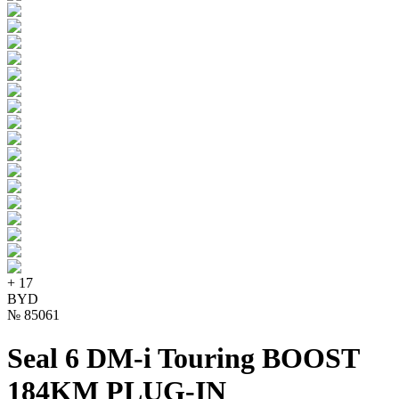
+
17
BYD
№
85061
Seal 6 DM-i Touring BOOST
184KM PLUG-IN