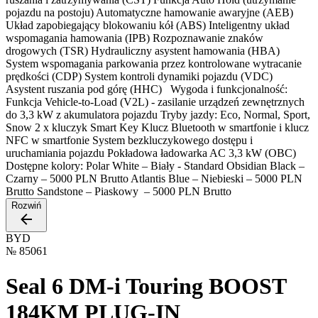
pojazdu na postoju) Automatyczne hamowanie awaryjne (AEB)
Układ zapobiegający blokowaniu kół (ABS) Inteligentny układ
wspomagania hamowania (IPB) Rozpoznawanie znaków
drogowych (TSR) Hydrauliczny asystent hamowania (HBA)
System wspomagania parkowania przez kontrolowane wytracanie
prędkości (CDP) System kontroli dynamiki pojazdu (VDC)
Asystent ruszania pod górę (HHC) Wygoda i funkcjonalność:
Funkcja Vehicle-to-Load (V2L) - zasilanie urządzeń zewnętrznych
do 3,3 kW z akumulatora pojazdu Tryby jazdy: Eco, Normal, Sport,
Snow 2 x kluczyk Smart Key Klucz Bluetooth w smartfonie i klucz
NFC w smartfonie System bezkluczykowego dostępu i
uruchamiania pojazdu Pokładowa ładowarka AC 3,3 kW (OBC)
Dostępne kolory: Polar White – Biały - Standard Obsidian Black –
Czarny – 5000 PLN Brutto Atlantis Blue – Niebieski – 5000 PLN
Brutto Sandstone – Piaskowy – 5000 PLN Brutto
Rozwiń
BYD
№
85061
Seal 6 DM-i Touring BOOST
184KM PLUG-IN