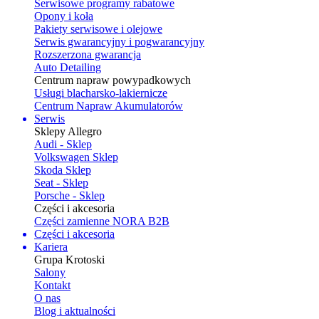
Serwisowe programy rabatowe
Opony i koła
Pakiety serwisowe i olejowe
Serwis gwarancyjny i pogwarancyjny
Rozszerzona gwarancja
Auto Detailing
Centrum napraw powypadkowych
Usługi blacharsko-lakiernicze
Centrum Napraw Akumulatorów
Serwis
Sklepy Allegro
Audi - Sklep
Volkswagen Sklep
Skoda Sklep
Seat - Sklep
Porsche - Sklep
Części i akcesoria
Części zamienne NORA B2B
Części i akcesoria
Kariera
Grupa Krotoski
Salony
Kontakt
O nas
Blog i aktualności