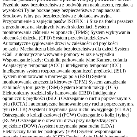
Przednie pasy bezpieczeństwa z podwójnym napinaczem, regulacją
wysokości Tylne boczne pasy bezpieczeństwa z napinaczami
Środkowy tylny pas bezpieczeństwa z blokadą awaryjną
Przypomnienie o zapięciu pasów ISOFIX i i-Size na fotelu pasażera
z przodu oraz na skrajnych tylnych siedzeniach System
monitorowania ciśnienia w oponach (TPMS) System wykrywania
obecności dziecka (CPD) System przeciwkradzieżowy
Automatyczne ryglowanie drzwi w zależności od prędkości
pojazdu Mechaniczna blokada bezpieczeństwa dla dzieci System
eCall- automatyczne wezwanie pomocy w razie wypadku
Wspomaganie jazdy: Czujniki parkowania tylne Kamera cofania
Adaptacyjny tempomat (ACC) i inteligentny tempomat (ICC)
Inteligentny system rozpoznawania ograniczeń prędkości (ISLI)
System monitorowania martwego pola (BSD) System
monitorowania zmęczenia kierowcy (DFM) System zarządzania
stabilnością toru jazdy (TSM) System kontroli trakcji (TCS)
Elektroniczny rozdział siły hamowania (EBD) Inteligentny
ogranicznik prędkości (ISLC) Ostrzeganie o ruchu poprzecznym z
tyłu (RCTA) i automatyczne hamowanie przy ruchu poprzecznym z
tyłu (RCTB) Asystent utrzymania pasa ruchu awaryjnego (ELKA)
Ostrzeganie o kolizji czołowej (FCW) Ostrzeganie o kolizji tylnej
(RCW) Ostrzeganie o otwarciu drzwi przy nadjeżdżającym
pojeździe (DOW) Asystent utrzymania pasa ruchu (LDA)
Elektryczny hamulec postojowy (EPB) System wspomagania
ruszania i zatrzymywania (CST) Funkcja Auto Hold (utrzymanie