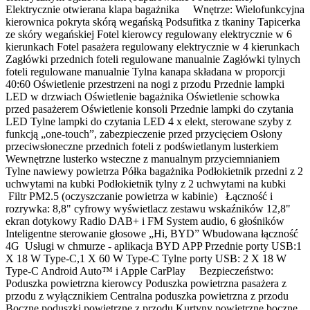
Elektrycznie otwierana klapa bagażnika Wnętrze: Wielofunkcyjna
kierownica pokryta skórą wegańską Podsufitka z tkaniny Tapicerka
ze skóry wegańskiej Fotel kierowcy regulowany elektrycznie w 6
kierunkach Fotel pasażera regulowany elektrycznie w 4 kierunkach
Zagłówki przednich foteli regulowane manualnie Zagłówki tylnych
foteli regulowane manualnie Tylna kanapa składana w proporcji
40:60 Oświetlenie przestrzeni na nogi z przodu Przednie lampki
LED w drzwiach Oświetlenie bagażnika Oświetlenie schowka
przed pasażerem Oświetlenie konsoli Przednie lampki do czytania
LED Tylne lampki do czytania LED 4 x elekt, sterowane szyby z
funkcją „one-touch”, zabezpieczenie przed przycięciem Osłony
przeciwsłoneczne przednich foteli z podświetlanym lusterkiem
Wewnętrzne lusterko wsteczne z manualnym przyciemnianiem
Tylne nawiewy powietrza Półka bagażnika Podłokietnik przedni z 2
uchwytami na kubki Podłokietnik tylny z 2 uchwytami na kubki
Filtr PM2.5 (oczyszczanie powietrza w kabinie) Łączność i
rozrywka: 8,8" cyfrowy wyświetlacz zestawu wskaźników 12,8"
ekran dotykowy Radio DAB+ i FM System audio, 6 głośników
Inteligentne sterowanie głosowe „Hi, BYD” Wbudowana łączność
4G Usługi w chmurze - aplikacja BYD APP Przednie porty USB:1
X 18 W Type-C,1 X 60 W Type-C Tylne porty USB: 2 X 18 W
Type-C Android Auto™ i Apple CarPlay Bezpieczeństwo:
Poduszka powietrzna kierowcy Poduszka powietrzna pasażera z
przodu z wyłącznikiem Centralna poduszka powietrzna z przodu
Boczne poduszki powietrzne z przodu Kurtyny powietrzne boczne