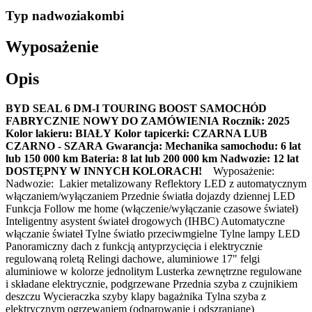
Typ nadwozia
kombi
Wyposażenie
Opis
BYD SEAL 6 DM-I TOURING BOOST
SAMOCHÓD
FABRYCZNIE NOWY DO ZAMÓWIENIA
Rocznik: 2025
Kolor lakieru: BIAŁY
Kolor tapicerki: CZARNA LUB
CZARNO - SZARA
Gwarancja:
Mechanika samochodu: 6 lat
lub 150 000 km
Bateria: 8 lat lub 200 000 km
Nadwozie: 12 lat
DOSTĘPNY W INNYCH KOLORACH!
Wyposażenie:
Nadwozie: Lakier metalizowany Reflektory LED z automatycznym
włączaniem/wyłączaniem Przednie światła dojazdy dziennej LED
Funkcja Follow me home (włączenie/wyłączanie czasowe świateł)
Inteligentny asystent świateł drogowych (IHBC) Automatyczne
włączanie świateł Tylne światło przeciwmgielne Tylne lampy LED
Panoramiczny dach z funkcją antyprzycięcia i elektrycznie
regulowaną roletą Relingi dachowe, aluminiowe 17" felgi
aluminiowe w kolorze jednolitym Lusterka zewnętrzne regulowane
i składane elektrycznie, podgrzewane Przednia szyba z czujnikiem
deszczu Wycieraczka szyby klapy bagażnika Tylna szyba z
elektrycznym ogrzewaniem (odparowanie i odszraniane)