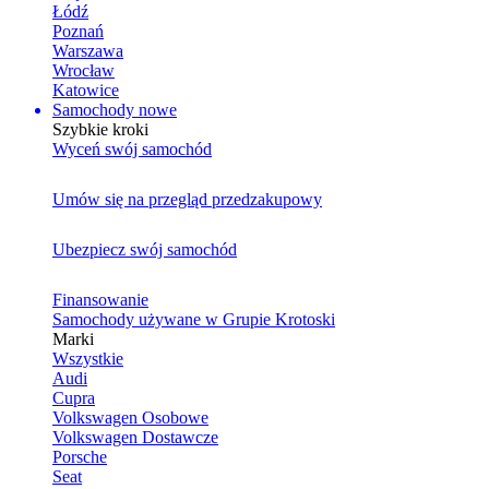
Łódź
Poznań
Warszawa
Wrocław
Katowice
Samochody nowe
Szybkie kroki
Wyceń swój samochód
Umów się na przegląd przedzakupowy
Ubezpiecz swój samochód
Finansowanie
Samochody używane w Grupie Krotoski
Marki
Wszystkie
Audi
Cupra
Volkswagen Osobowe
Volkswagen Dostawcze
Porsche
Seat