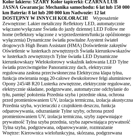
Kolor lakieru: SZARY
Kolor tapicerki: CZARNA LUB
JASNA
Gwarancja:
Mechanika samochodu: 6 lat lub 150 000
km
Bateria: 8 lat lub 200 000 km
Nadwozie: 12 lat
DOSTĘPNY W INNYCH KOLORACH!
Wyposażenie
Zewnętrzne: Lakier metaliczny Reflektory LED, automatycznie
włączane/wyłączane Światła do jazdy dziennej LED Follow me
home (reflektory włączone z wyprzedzeniem/funkcja opóźnionego
wyłączenia) Dynamiczne światła powitalne Asystent świateł
drogowych High Beam Assistant (HMA) Doświetlenie zakrętów
Oświetlenie w lusterkach zewnętrznych Światła kierunkowskazów
w lusterkach zewnętrznych Tylne światła LED Dynamiczne
kierunkowskazy Wielokolorowy wskaźnik ładowania LED Tylne
światła przeciwmgielne Panoramiczny dach, elektrycznie
regulowana zasłona przeciwsłoneczna Elektryczna klapa tylna,
funkcja otwierania nogą 20-calowe dwukolorowe felgi aluminiowe
Opony 245/48 R20 Lusterka zewnętrzne, elektrycznie regulowane,
elektrycznie składane, podgrzewane, automatyczne odchylanie do
tyłu, pamięć położenia Przednia szyba i przednie okna, ochrona
przed promieniowaniem UV, izolacja termiczna, izolacja akustyczna
Przednia szyba, wycieraczki z czujnikiem deszczu, funkcja
odparowywania, odszranianie Tylne szyby, ochrona przed
promieniowaniem UV, izolacja termiczna, szyby zapewniające
prywatność Tylna szyba przednia, szyba zapewniająca prywatność
Tylna szyba, podgrzewana, odparowywanie, rozmrażanie
Wnętrze: Kierownica wielofunkcyjna, skórzana, podgrzewana