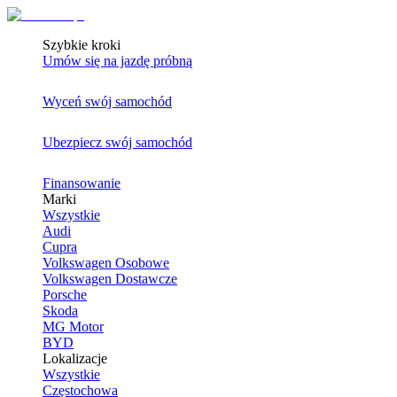
Szybkie kroki
Umów się na jazdę próbną
Wyceń swój samochód
Ubezpiecz swój samochód
Finansowanie
Marki
Wszystkie
Audi
Cupra
Volkswagen Osobowe
Volkswagen Dostawcze
Porsche
Skoda
MG Motor
BYD
Lokalizacje
Wszystkie
Częstochowa