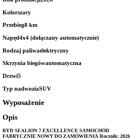
Kolor
szary
Przebieg
8 km
Napęd
4x4 (dołączany automatycznie)
Rodzaj paliwa
elektryczny
Skrzynia biegów
automatyczna
Drzwi
5
Typ nadwozia
SUV
Wyposażenie
Opis
BYD SEALION 7 EXCELLENCE
SAMOCHÓD
FABRYCZNIE NOWY DO ZAMÓWIENIA
Rocznik: 2026