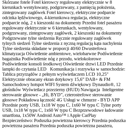
Skórzane fotele Fotel kierowcy regulowany elektrycznie w 8
kierunkach wentylowany, podgrzewany, z pamięcią położenia,
zintegrowany zagłówek Fotel kierowcy, elektryczne podparcie
odcinka lędźwiowego, 4-kierunkowa regulacja, elektryczne
podparcie nóg, 2 x kieszonki na dokumenty Przedni fotel pasażera
regulowany elektrycznie w 6 kierunkach, wentylowany,
podgrzewany, zintegrowany zagłówek, 2 kieszonki na dokumenty
Podgrzewane tylne siedzenia Ręcznie regulowany zagłówek
tylnych siedzeń Tylne siedzenia z ręczną regulacją kąta nachylenia
Tylne siedzenia składane w proporcji 40/60 Dwustrefowa
klimatyzacja Oświetlenie ambientowe, wielobarwne Podświetlenie
bagażnika Podświetlenie nóg z przodu, wielokolorowe
Podświetlenie konsoli środkowej Oświetlenie drzwi LED Przednie
lampki do czytania LED Komunikacja i rozrywka w samochodzie:
Tablica przyrządów z pełnym wyświetlaczem LCD 10,25"
Elektrycznie obracany ekran dotykowy 15,6” DAB+ & FM
Samochodowy hotspot WIFI System dźwiękowy Dynaudio®, 12
głośników Wyświetlacz przezierny (HUD) Nawigacja Inteligentne
sterowanie głosowe - „Hi, BYD”, czterostrefowe sterowanie
głosowe Pokładowa łączność 4G Usługi w chmurze - BYD APP
Przednie porty USB, 1x18 W typu C, 1x60 W typu C Tylne porty
USB, 1x18 W typu C, 1x60 W typu C Bezprzewodowe ładowanie
smartfona, 1x50W Android Auto™ i Apple CarPlay
Bezpieczeństwo: Poduszka powietrzna kierowcy Przednia poduszka
powietrzna pasażera Przednia poduszka powietrzna pasażera,