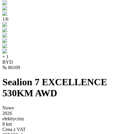
1
/
6
+
1
BYD
№
86109
Sealion 7 EXCELLENCE
530KM AWD
Nowe
2026
elektryczny
8 km
Cena z VAT