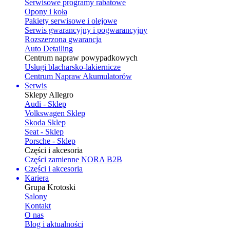
Serwisowe programy rabatowe
Opony i koła
Pakiety serwisowe i olejowe
Serwis gwarancyjny i pogwarancyjny
Rozszerzona gwarancja
Auto Detailing
Centrum napraw powypadkowych
Usługi blacharsko-lakiernicze
Centrum Napraw Akumulatorów
Serwis
Sklepy Allegro
Audi - Sklep
Volkswagen Sklep
Skoda Sklep
Seat - Sklep
Porsche - Sklep
Części i akcesoria
Części zamienne NORA B2B
Części i akcesoria
Kariera
Grupa Krotoski
Salony
Kontakt
O nas
Blog i aktualności