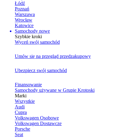
Łódź
Poznań
Warszawa
Wrocław
Katowice
Samochody nowe
Szybkie kroki
Wyceń swój samochód
Umów się na przegląd przedzakupowy
Ubezpiecz swój samochód
Finansowanie
Samochody używane w Grupie Krotoski
Marki
Wszystkie
Audi
Cupra
Volkswagen Osobowe
Volkswagen Dostawcze
Porsche
Seat