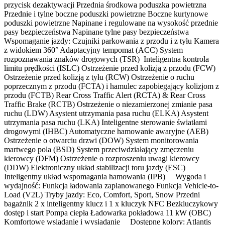
przycisk dezaktywacji Przednia środkowa poduszka powietrzna
Przednie i tylne boczne poduszki powietrzne Boczne kurtynowe
poduszki powietrzne Napinane i regulowane na wysokość przednie
pasy bezpieczeństwa Napinane tylne pasy bezpieczeństwa
Wspomaganie jazdy: Czujniki parkowania z przodu i z tyłu Kamera
z widokiem 360° Adaptacyjny tempomat (ACC) System
rozpoznawania znaków drogowych (TSR) Inteligentna kontrola
limitu prędkości (ISLC) Ostrzeżenie przed kolizją z przodu (FCW)
Ostrzeżenie przed kolizją z tyłu (RCW) Ostrzeżenie o ruchu
poprzecznym z przodu (FCTA) i hamulec zapobiegający kolizjom z
przodu (FCTB) Rear Cross Traffic Alert (RCTA) & Rear Cross
Traffic Brake (RCTB) Ostrzeżenie o niezamierzonej zmianie pasa
ruchu (LDW) Asystent utrzymania pasa ruchu (ELKA) Asystent
utrzymania pasa ruchu (LKA) Inteligentne sterowanie światłami
drogowymi (IHBC) Automatyczne hamowanie awaryjne (AEB)
Ostrzeżenie o otwarciu drzwi (DOW) System monitorowania
martwego pola (BSD) System przeciwdziałający zmęczeniu
kierowcy (DFM) Ostrzeżenie o rozproszeniu uwagi kierowcy
(DDW) Elektroniczny układ stabilizacji toru jazdy (ESC)
Inteligentny układ wspomagania hamowania (IPB) Wygoda i
wydajność: Funkcja ładowania zaplanowanego Funkcja Vehicle-to-
Load (V2L) Tryby jazdy: Eco, Comfort, Sport, Snow Przedni
bagażnik 2 x inteligentny klucz i 1 x kluczyk NFC Bezkluczykowy
dostęp i start Pompa ciepła Ładowarka pokładowa 11 kW (OBC)
Komfortowe wsiadanie i wysiadanie Dostępne kolory: Atlantis