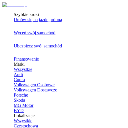
Szybkie kroki
Umów się na jazdę próbną
Wyceń swój samochód
Ubezpiecz swój samochód
Finansowanie
Marki
Wszystkie
Audi
Cupra
Volkswagen Osobowe
Volkswagen Dostawcze
Porsche
Skoda
MG Motor
BYD
Lokalizacje
Wszystkie
Częstochowa