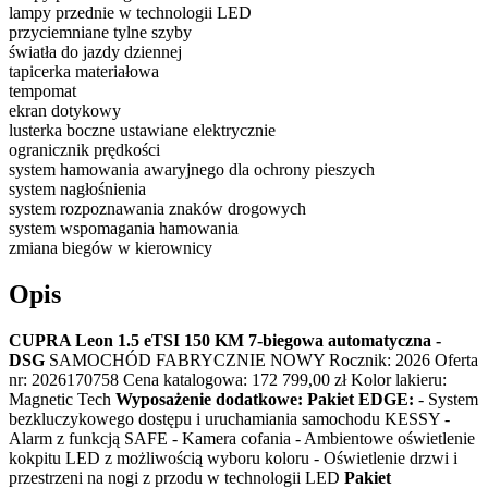
lampy przednie w technologii LED
przyciemniane tylne szyby
światła do jazdy dziennej
tapicerka materiałowa
tempomat
ekran dotykowy
lusterka boczne ustawiane elektrycznie
ogranicznik prędkości
system hamowania awaryjnego dla ochrony pieszych
system nagłośnienia
system rozpoznawania znaków drogowych
system wspomagania hamowania
zmiana biegów w kierownicy
Opis
CUPRA Leon 1.5 eTSI 150 KM 7-biegowa automatyczna -
DSG
SAMOCHÓD FABRYCZNIE NOWY Rocznik: 2026 Oferta
nr: 2026170758 Cena katalogowa: 172 799,00 zł Kolor lakieru:
Magnetic Tech
Wyposażenie dodatkowe:
Pakiet EDGE:
- System
bezkluczykowego dostępu i uruchamiania samochodu KESSY -
Alarm z funkcją SAFE - Kamera cofania - Ambientowe oświetlenie
kokpitu LED z możliwością wyboru koloru - Oświetlenie drzwi i
przestrzeni na nogi z przodu w technologii LED
Pakiet