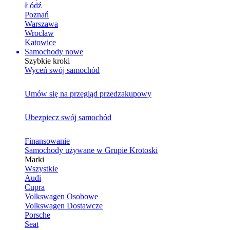
Łódź
Poznań
Warszawa
Wrocław
Katowice
Samochody nowe
Szybkie kroki
Wyceń swój samochód
Umów się na przegląd przedzakupowy
Ubezpiecz swój samochód
Finansowanie
Samochody używane w Grupie Krotoski
Marki
Wszystkie
Audi
Cupra
Volkswagen Osobowe
Volkswagen Dostawcze
Porsche
Seat