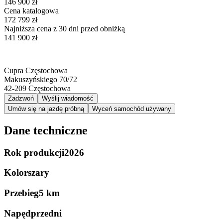
146 900 zł
Cena katalogowa
172 799 zł
Najniższa cena z 30 dni przed obniżką
141 900 zł
Cupra Częstochowa
Makuszyńskiego 70/72
42-209
Częstochowa
Zadzwoń
Wyślij wiadomość
Umów się na jazdę próbną
Wyceń samochód używany
Dane techniczne
Rok produkcji
2026
Kolor
szary
Przebieg
5 km
Napęd
przedni