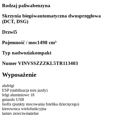
Rodzaj paliwa
benzyna
Skrzynia biegów
automatyczna dwusprzęgłowa
(DCT, DSG)
Drzwi
5
Pojemność / moc
1498 cm³
Typ nadwozia
kompakt
Numer VIN
VSSZZZKL5TR113403
Wyposażenie
alufelgi
ESP (stabilizacja toru jazdy)
felgi aluminiowe 18
gniazdo USB
Isofix (punkty mocowania fotelika dziecięcego)
kierownica wielofunkcyjna
lampy przeciwmgielne