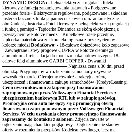
DYNAMIC DESIGN:
- Pełna elektryczna regulacja fotela
kierowcy z funkcją zapamiętywania ustawień - Podgrzewane
przednie fotele - Elektrycznie regulowane, podgrzewane i składane
lusterka boczne z funkcją pamięci ustawień oraz automatyczne
obniżanie się lusterka - Fotel kierowcy z pełną elektryczną regulacją
i funkcją pamięci - Tapicerka Dinamica ze skórą ekologiczną z
przeszyciem w kolorze miedzi - Kubełkowe fotele przednie,
tapicerka materialowa ze skora ekologiczna z przeszyciem w
kolorze miedzi
Dodatkowo:
- 18-calowe dojazdowe koło zapasowe
- Zewnętrzne listwy progowe CUPRA w kolorze ciemnego
aluminium - Preinstalacja do montażu haka holowniczego - 18-
calowe felgi aluminiowe GARBI COPPER - Dywaniki
──────────────────── Najniższa cena z 30 dni przed
obniżką: Przyjmujemy w rozliczeniu samochody używane
wszystkich marek. Oferujemy również atrakcyjną ofertę
ubezpieczeń i finansowania zakupu samochodów (Kredyt/Leasing).
Cena uwarunkowana zakupem przy finansowaniu
zaproponowanym przez Volkswagen Financial Services z
ubezpieczeniem bankowym RTI, lub w zakupie gotówką.
Promocyjna cena auta nie łączy się z promocyjną ofertą
finansowania zaproponowanym przez Volkswagen Financial
Services. W celu uzyskania oferty promocyjnego finansowania,
zapraszamy do kontaktu z salonem.
Zdjęcia zawarte w
ogłoszeniu mają charakter poglądowy. Ogłoszenie nie stanowi
oferty w rozumieniu przepisów Kodeksu cywilnego, lecz ma