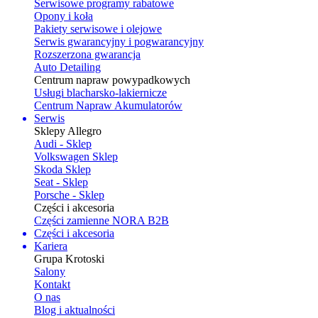
Serwisowe programy rabatowe
Opony i koła
Pakiety serwisowe i olejowe
Serwis gwarancyjny i pogwarancyjny
Rozszerzona gwarancja
Auto Detailing
Centrum napraw powypadkowych
Usługi blacharsko-lakiernicze
Centrum Napraw Akumulatorów
Serwis
Sklepy Allegro
Audi - Sklep
Volkswagen Sklep
Skoda Sklep
Seat - Sklep
Porsche - Sklep
Części i akcesoria
Części zamienne NORA B2B
Części i akcesoria
Kariera
Grupa Krotoski
Salony
Kontakt
O nas
Blog i aktualności