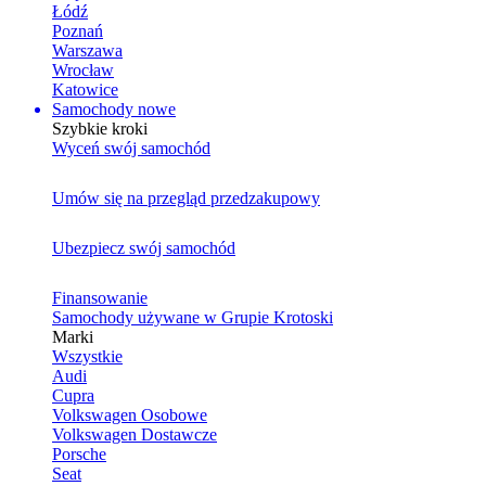
Łódź
Poznań
Warszawa
Wrocław
Katowice
Samochody nowe
Szybkie kroki
Wyceń swój samochód
Umów się na przegląd przedzakupowy
Ubezpiecz swój samochód
Finansowanie
Samochody używane w Grupie Krotoski
Marki
Wszystkie
Audi
Cupra
Volkswagen Osobowe
Volkswagen Dostawcze
Porsche
Seat