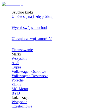
Szybkie kroki
Umów się na jazdę próbną
Wyceń swój samochód
Ubezpiecz swój samochód
Finansowanie
Marki
Wszystkie
Audi
Cupra
Volkswagen Osobowe
Volkswagen Dostawcze
Porsche
Skoda
MG Motor
BYD
Lokalizacje
Wszystkie
Częstochowa