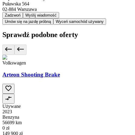
Puławska 564
02-884
Warszawa
Zadzwoń
Wyślij wiadomość
Umów się na jazdę próbną
Wyceń samochód używany
Sprawdź podobne oferty
Volkswagen
Arteon Shooting Brake
Używane
2023
Benzyna
56699 km
0 zł
149 900 zł