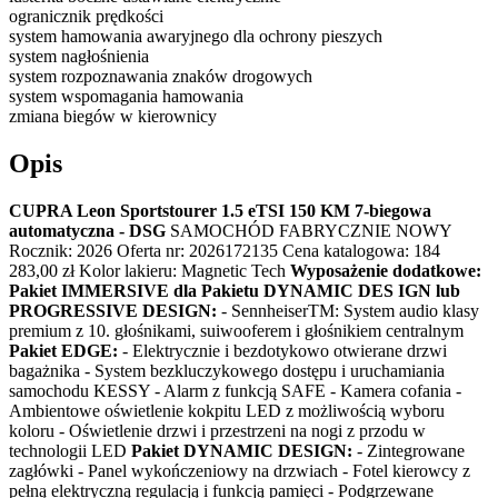
ogranicznik prędkości
system hamowania awaryjnego dla ochrony pieszych
system nagłośnienia
system rozpoznawania znaków drogowych
system wspomagania hamowania
zmiana biegów w kierownicy
Opis
CUPRA Leon Sportstourer 1.5 eTSI 150 KM 7-biegowa
automatyczna - DSG
SAMOCHÓD FABRYCZNIE NOWY
Rocznik: 2026 Oferta nr: 2026172135 Cena katalogowa: 184
283,00 zł Kolor lakieru: Magnetic Tech
Wyposażenie dodatkowe:
Pakiet IMMERSIVE dla Pakietu DYNAMIC DES IGN lub
PROGRESSIVE DESIGN:
- SennheiserTM: System audio klasy
premium z 10. głośnikami, suiwooferem i głośnikiem centralnym
Pakiet EDGE:
- Elektrycznie i bezdotykowo otwierane drzwi
bagażnika - System bezkluczykowego dostępu i uruchamiania
samochodu KESSY - Alarm z funkcją SAFE - Kamera cofania -
Ambientowe oświetlenie kokpitu LED z możliwością wyboru
koloru - Oświetlenie drzwi i przestrzeni na nogi z przodu w
technologii LED
Pakiet DYNAMIC DESIGN:
- Zintegrowane
zagłówki - Panel wykończeniowy na drzwiach - Fotel kierowcy z
pełną elektryczną regulacją i funkcją pamięci - Podgrzewane