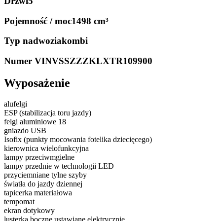
Drzwi
5
Pojemność / moc
1498 cm³
Typ nadwozia
kombi
Numer VIN
VSSZZZKLXTR109900
Wyposażenie
alufelgi
ESP (stabilizacja toru jazdy)
felgi aluminiowe 18
gniazdo USB
Isofix (punkty mocowania fotelika dziecięcego)
kierownica wielofunkcyjna
lampy przeciwmgielne
lampy przednie w technologii LED
przyciemniane tylne szyby
światła do jazdy dziennej
tapicerka materiałowa
tempomat
ekran dotykowy
lusterka boczne ustawiane elektrycznie