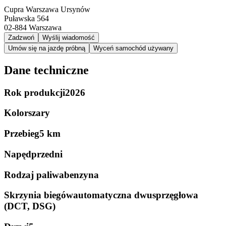
Cupra Warszawa Ursynów
Puławska 564
02-884
Warszawa
Zadzwoń
Wyślij wiadomość
Umów się na jazdę próbną
Wyceń samochód używany
Dane techniczne
Rok produkcji
2026
Kolor
szary
Przebieg
5 km
Napęd
przedni
Rodzaj paliwa
benzyna
Skrzynia biegów
automatyczna dwusprzęgłowa
(DCT, DSG)