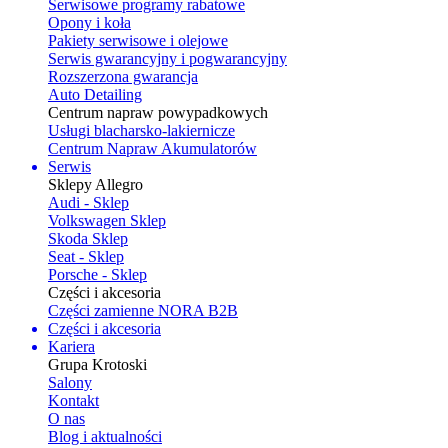
Serwisowe programy rabatowe
Opony i koła
Pakiety serwisowe i olejowe
Serwis gwarancyjny i pogwarancyjny
Rozszerzona gwarancja
Auto Detailing
Centrum napraw powypadkowych
Usługi blacharsko-lakiernicze
Centrum Napraw Akumulatorów
Serwis
Sklepy Allegro
Audi - Sklep
Volkswagen Sklep
Skoda Sklep
Seat - Sklep
Porsche - Sklep
Części i akcesoria
Części zamienne NORA B2B
Części i akcesoria
Kariera
Grupa Krotoski
Salony
Kontakt
O nas
Blog i aktualności