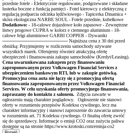
przednie fotele - Elektrycznie regulowane, podgrzewane i składane
lusterka boczne z funkcją pamięci - Fotel kierowcy z elektryczną z
regulacją podparcia odcinka lędźwiowego - Tapicerka Dinamica +
skóra ekologiczna NARBE SOUL - Fotele przednie, kubełkowe
Dodatkowo:
- 18-calowe dojazdowe koło zapasowe - Zewnętrzne
listwy progowe CUPRA w kolorz e ciemnego aluminium - 18-
calowe felgi aluminiowe GARBI COPPER - Dywaniki
──────────────────── Najniższa cena z 30 dni przed
obniżką: Przyjmujemy w rozliczeniu samochody używane
wszystkich marek. Oferujemy również atrakcyjną ofertę
ubezpieczeń i finansowania zakupu samochodów (Kredyt/Leasing).
Cena uwarunkowana zakupem przy finansowaniu
zaproponowanym przez Volkswagen Financial Services z
ubezpieczeniem bankowym RTI, lub w zakupie gotówką.
Promocyjna cena auta nie łączy się z promocyjną ofertą
finansowania zaproponowanym przez Volkswagen Financial
Services. W celu uzyskania oferty promocyjnego finansowania,
zapraszamy do kontaktu z salonem.
Zdjęcia zawarte w
ogłoszeniu mają charakter poglądowy. Ogłoszenie nie stanowi
oferty w rozumieniu przepisów Kodeksu cywilnego, lecz ma
charakter informacyjny i stanowi zaproszenie do zawarcia umowy
w rozumieniu art. 71 Kodeksu cywilnego. O finalną ofertę zwróć
się do sprzedawcy. Informacje o emisji CO2 oraz zużyciu paliwa
dostępne są na stronie https://www.krotoski.com/emisja-co2
Rozwiń