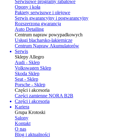
Serwisowe programy rabatowe
Opony i koła
Pakiety serwisowe i olejowe
Serwis gwarancyjny i pogwarancyjny
Rozszerzona gwarancja
Auto Detailing
Centrum napraw powypadkowych
Usługi blacharsko-lakiernicze
Centrum Napraw Akumulatorów
Serwis
Sklepy Allegro
Audi - Sklep
Volkswagen Sklep
Skoda Sklep
Seat - Sklep
Porsche - Sklep
Części i akcesoria
Części zamienne NORA B2B
Części i akcesoria
Kariera
Grupa Krotoski
Salony
Kontakt
O nas
Blog i aktualności