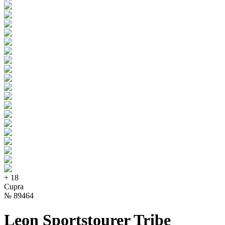
+
18
Cupra
№
89464
Leon Sportstourer Tribe