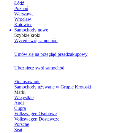
Łódź
Poznań
Warszawa
Wrocław
Katowice
Samochody nowe
Szybkie kroki
Wyceń swój samochód
Umów się na przegląd przedzakupowy
Ubezpiecz swój samochód
Finansowanie
Samochody używane w Grupie Krotoski
Marki
Wszystkie
Audi
Cupra
Volkswagen Osobowe
Volkswagen Dostawcze
Porsche
Seat