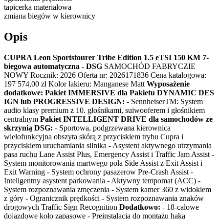
tapicerka materiałowa
zmiana biegów w kierownicy
Opis
CUPRA Leon Sportstourer Tribe Edition 1.5 eTSI 150 KM 7-
biegowa automatyczna - DSG
SAMOCHÓD FABRYCZIE
NOWY Rocznik: 2026 Oferta nr: 2026171836 Cena katalogowa:
197 574,00 zł Kolor lakieru: Manganese Matt
Wyposażenie
dodatkowe:
Pakiet IMMERSIVE dla Pakietu DYNAMIC DES
IGN lub PROGRESSIVE DESIGN:
- SennheiserTM: System
audio klasy premium z 10. głośnikami, suiwooferem i głośnikiem
centralnym
Pakiet INTELLIGENT DRIVE dla samochodów ze
skrzynią DSG:
- Sportowa, podgrzewana kierownica
wielofunkcyjna obszyta skórą z przyciskiem trybu Cupra i
przyciskiem uruchamiania silnika - Asystent aktywnego utrzymania
pasa ruchu Lane Assist Plus, Emergency Assist i Traffic Jam Assist -
System monitorowania martwego pola Side Assist z Exit Assist i
Exit Warning - System ochrony pasazerow Pre-Crash Assist -
Inteligentny asystent parkowania - Aktywny tempomat (ACC) -
System rozpoznawania zmęczenia - System kamer 360 z widokiem
z góry - Ogranicznik prędkości - System rozpoznawania znaków
drogowych Traffic Sign Recognition
Dodatkowo:
- 18-calowe
dojazdowe koło zapasowe - Preinstalacja do montażu haka