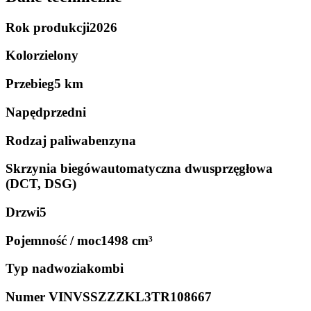
Rok produkcji
2026
Kolor
zielony
Przebieg
5 km
Napęd
przedni
Rodzaj paliwa
benzyna
Skrzynia biegów
automatyczna dwusprzęgłowa
(DCT, DSG)
Drzwi
5
Pojemność / moc
1498 cm³
Typ nadwozia
kombi
Numer VIN
VSSZZZKL3TR108667