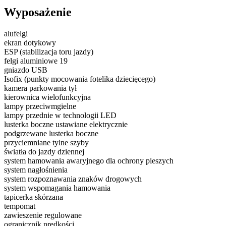
Wyposażenie
alufelgi
ekran dotykowy
ESP (stabilizacja toru jazdy)
felgi aluminiowe 19
gniazdo USB
Isofix (punkty mocowania fotelika dziecięcego)
kamera parkowania tył
kierownica wielofunkcyjna
lampy przeciwmgielne
lampy przednie w technologii LED
lusterka boczne ustawiane elektrycznie
podgrzewane lusterka boczne
przyciemniane tylne szyby
światła do jazdy dziennej
system hamowania awaryjnego dla ochrony pieszych
system nagłośnienia
system rozpoznawania znaków drogowych
system wspomagania hamowania
tapicerka skórzana
tempomat
zawieszenie regulowane
ogranicznik prędkości