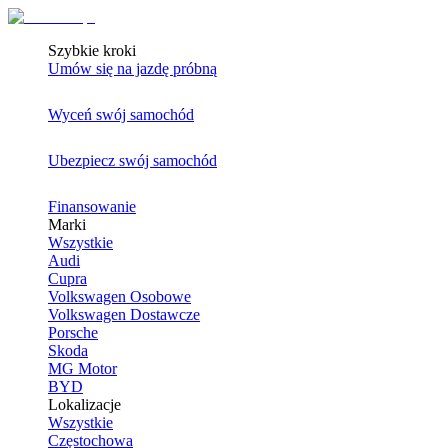
Szybkie kroki
Umów się na jazdę próbną
Wyceń swój samochód
Ubezpiecz swój samochód
Finansowanie
Marki
Wszystkie
Audi
Cupra
Volkswagen Osobowe
Volkswagen Dostawcze
Porsche
Skoda
MG Motor
BYD
Lokalizacje
Wszystkie
Częstochowa