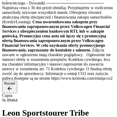
holowniczego - Dywaniki ────────────────────
Najniższa cena z 30 dni przed obniżką: Przyjmujemy w rozliczeniu
samochody używane wszystkich marek. Oferujemy również
atrakcyjną ofertę ubezpieczeń i finansowania zakupu samochodów
(Kredyt/Leasing).
Cena uwarunkowana zakupem przy
finansowaniu zaproponowanym przez Volkswagen Financial
Services z ubezpieczeniem bankowym RTI, lub w zakupie
gotówką. Promocyjna cena auta nie łączy się z promocyjną
ofertą finansowania zaproponowanym przez Volkswagen
Financial Services. W celu uzyskania oferty promocyjnego
finansowania, zapraszamy do kontaktu z salonem.
Zdjęcia
zawarte w ogłoszeniu mają charakter poglądowy. Ogłoszenie nie
stanowi oferty w rozumieniu przepisów Kodeksu cywilnego, lecz
ma charakter informacyjny i stanowi zaproszenie do zawarcia
umowy w rozumieniu art. 71 Kodeksu cywilnego. O finalną ofertę
zwróć się do sprzedawcy. Informacje o emisji CO2 oraz zużyciu
paliwa dostępne są na stronie https://www.krotoski.com/emisja-co2
Rozwiń
Cupra
№
89464
Leon Sportstourer Tribe