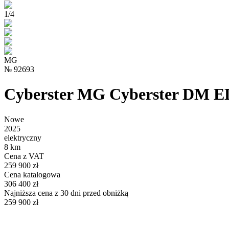
1
/
4
MG
№
92693
Cyberster MG Cyberster DM
Nowe
2025
elektryczny
8 km
Cena z VAT
259 900 zł
Cena katalogowa
306 400 zł
Najniższa cena z 30 dni przed obniżką
259 900 zł