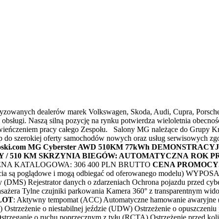
toryzowanych dealerów marek Volkswagen, Skoda, Audi, Cupra, Porsch
 obsługi. Naszą silną pozycję na rynku potwierdza wieloletnia obec
zwieńczeniem pracy całego Zespołu. Salony MG należące do Grupy Kr
p do szerokiej oferty samochodów nowych oraz usług serwisowych z
oski.com MG Cyberster AWD 510KM 77kWh DEMONSTRACY
 / 510 KM
SKRZYNIA BIEGÓW: AUTOMATYCZNA
ROK PR
NA KATALOGOWA: 306 400 PLN BRUTTO
CENA PROMOCYJN
 poglądowe i mogą odbiegać od oferowanego modelu) WYPO
 (DMS) Rejestrator danych o zdarzeniach Ochrona pojazdu przed cyb
 pasażera Tylne czujniki parkowania Kamera 360° z transparentnym wi
LOT
: Aktywny tempomat (ACC) Automatyczne hamowanie awaryjne (A
JA) Ostrzeżenie o niestabilnej jeździe (UDW) Ostrzeżenie o opuszcze
trzeganie o ruchu poprzecznym z tyłu (RCTA) Ostrzeżenie przed kol