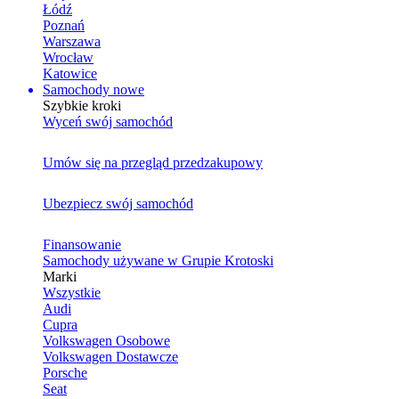
Łódź
Poznań
Warszawa
Wrocław
Katowice
Samochody nowe
Szybkie kroki
Wyceń swój samochód
Umów się na przegląd przedzakupowy
Ubezpiecz swój samochód
Finansowanie
Samochody używane w Grupie Krotoski
Marki
Wszystkie
Audi
Cupra
Volkswagen Osobowe
Volkswagen Dostawcze
Porsche
Seat