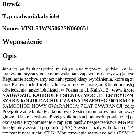
Drzwi
2
Typ nadwozia
kabriolet
Numer VIN
LSJWN5062SN060654
Wyposażenie
Opis
Jako Grupa Krotoski jesteśmy jednym z największych polskich, au
branży motoryzacyjnej, co pozwala nam zapewniać najwyższą jakość
Regularnie zdobywamy też najwyższej klasy wyróżnienia, które są 
oraz Katowicach. Liczba salonów umożliwia naszym Klientom dostę
odwiedzenia naszej lokalizacji w Poznaniu ul. Kaliska 2,
www.krot
NADWOZIE: KABRIOLET
SILNIK / MOC : ELEKTRYCZNY
SZARA
KOLOR DACHU: CZARNY PRZEBIEG 2000 KM
CE
SAMOCHÓD NOWY GWARANCJA: 7 LAT GWARANCJI (zdjęcia są
Przygotowanie blokady alkoholowej System monitorowania kierowcy
głowę i klatkę piersiową Przełącznik bocznej poduszki powietrznej
obciążenia Przypomnienie o zapięciu pasów bezpieczeństwa
MG PI
Inteligentny asystent prędkości (ISA) Asystent Jazdy w korkach (T
trzymanie pasa ruchu (ELK) Monitorowanie martwego pola (BSM) Os