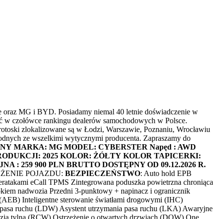
e oraz MG i BYD. Posiadamy niemal 40 letnie doświadczenie w
ność w czołówce rankingu dealerów samochodowych w Polsce.
otoski zlokalizowane są w Łodzi, Warszawie, Poznaniu, Wrocławiu
godnych ze wszelkimi wytycznymi producenta. Zapraszamy do
JNY
MARKA: MG
MODEL: CYBERSTER
Napęd : AWD
ODUKCJI: 2025
KOLOR: ŻÓŁTY
KOLOR TAPICERKI:
A : 259 900 PLN BRUTTO
DOSTĘPNY OD 09.12.2026 R.
SAŻENIE POJAZDU:
BEZPIECZEŃSTWO
: Auto hold EPB
eratakami eCall TPMS Zintegrowana poduszka powietrzna chroniąca
dokiem nadwozia Przedni 3-punktowy + napinacz i ogranicznik
EB) Inteligentne sterowanie światłami drogowymi (IHC)
niu pasa ruchu (LDW) Asystent utrzymania pasa ruchu (LKA) Awaryjne
izją tylną (RCW) Ostrzeżenie o otwartych drzwiach (DOW) One