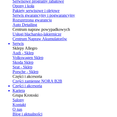
Serwisowe programy rabatowe
Opony i koła
Pakiety serwisowe i olejowe
Serwis gwarancyjny i pogwarancyjny
Rozszerzona gwarancja
Auto Detailing
Centrum napraw powypadkowych
Usługi blacharsko-lakiernicze
Centrum Napraw Akumulatorów
Serwis
Sklepy Allegro
Audi - Sklep
Volkswagen Sklep
Skoda Sklep
Seat - Sklep
Porsche - Sklep
Części i akcesoria
Części zamienne NORA B2B
Części i akcesoria
Kariera
Grupa Krotoski
Salony
Kontakt
O nas
Blog i aktualności