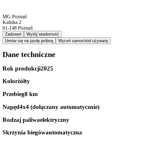
MG Poznań
Kaliska 2
61-148
Poznań
Zadzwoń
Wyślij wiadomość
Umów się na jazdę próbną
Wyceń samochód używany
Dane techniczne
Rok produkcji
2025
Kolor
żółty
Przebieg
8 km
Napęd
4x4 (dołączany automatycznie)
Rodzaj paliwa
elektryczny
Skrzynia biegów
automatyczna