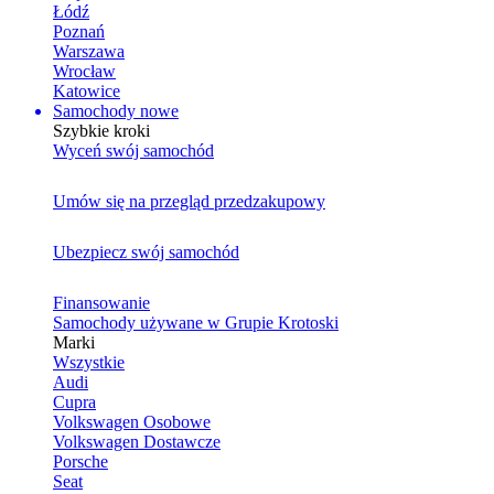
Łódź
Poznań
Warszawa
Wrocław
Katowice
Samochody nowe
Szybkie kroki
Wyceń swój samochód
Umów się na przegląd przedzakupowy
Ubezpiecz swój samochód
Finansowanie
Samochody używane w Grupie Krotoski
Marki
Wszystkie
Audi
Cupra
Volkswagen Osobowe
Volkswagen Dostawcze
Porsche
Seat