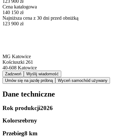
123 900 zł
Cena katalogowa
140 150 zł
Najniższa cena z 30 dni przed obniżką
123 900 zł
MG Katowice
Kościuszki 261
40-608
Katowice
Zadzwoń
Wyślij wiadomość
Umów się na jazdę próbną
Wyceń samochód używany
Dane techniczne
Rok produkcji
2026
Kolor
srebrny
Przebieg
8 km