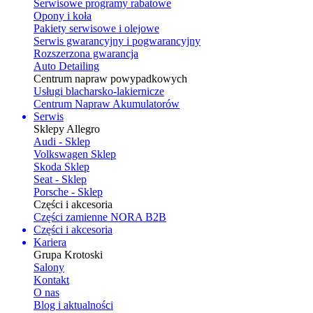
Serwisowe programy rabatowe
Opony i koła
Pakiety serwisowe i olejowe
Serwis gwarancyjny i pogwarancyjny
Rozszerzona gwarancja
Auto Detailing
Centrum napraw powypadkowych
Usługi blacharsko-lakiernicze
Centrum Napraw Akumulatorów
Serwis
Sklepy Allegro
Audi - Sklep
Volkswagen Sklep
Skoda Sklep
Seat - Sklep
Porsche - Sklep
Części i akcesoria
Części zamienne NORA B2B
Części i akcesoria
Kariera
Grupa Krotoski
Salony
Kontakt
O nas
Blog i aktualności