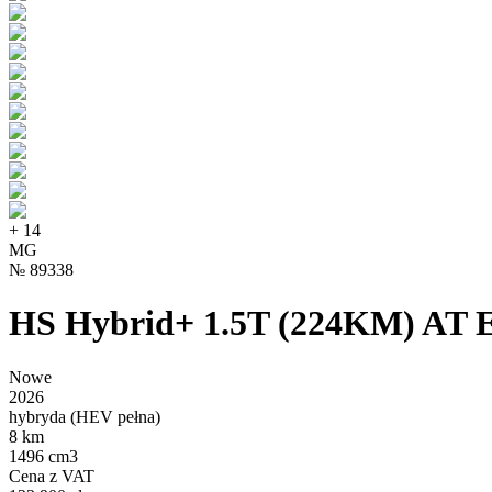
+
14
MG
№
89338
HS Hybrid+ 1.5T (224KM) AT
Nowe
2026
hybryda (HEV pełna)
8 km
1496 cm3
Cena z VAT