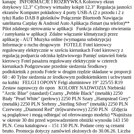
kanapę INFORMACJE I ROZRYWKA Kolorowy ekran
dotykowy 12,3" Cyfrowy wirtualny kokpit 12,3" Regulacja jasności
ekranów Komputer pokładowy 4 porty USB-A (2 z przodu i 2 z
tyłu) Radio DAB 8 głośników Połączenie Bluetooth Nawigacja
satelitarna Carplay & Android Auto Aplikacja iSmart (na telefon)**
Pilot zdalnego sterowania w aplikacji Funkcja zdalnego otwierania
/ zamykania w aplikacji Zdalne włączanie klimatyzacji przez
aplikację - AUT Muzyka online (wymagana subskrypcja)
Informacje o ruchu drogowym FOTELE Fotel kierowcy
regulowany elektrycznie w sześciu kierunkach Fotel kierowcy z
regulacją podparcia odcinka lędżwiowego Pamięć ustawień fotela
kierowcy Fotel pasażera regulowany elektrycznie w czterech
kierunkach Podgrzewane przednie siedzenia Środkowy
podłokietnik z przodu Fotele w drugim rzędzie składane w proporcji
60 : 40 Tylne siedzenia ze środkowym podłokietnikiem i uchwytami
na kubki FELGI I OPONY Felgi aluminiowe 19" 225/55 R19
Zestaw naprawczy do opon KOLORY NADWOZIA Niebieski
"Arctic Blue" (standard) Czarny „Pebble Black” (metalik) 2250
Biały "Pearl White" (perłowy) 2250 PLN Szary „Hampstead Grey”
(metalik) 2250 PLN Srebrny „Sterling Silver” (metalik) 2250 PLN
Czerwony „Diamond Red” (trójwarstwowy) 2250 PLN (Zdjęcia
są poglądowe i mogą odbiegać od oferowanego modelu) *Najniższa
w okresie 30 dni przed wprowadzeniem obniżki wynosiła 143 150
PLN. Cena katalogowa – 151 150 PLN. Podane ceny są cenami
brutto. Promocja dotyczy zamówień złożonych do 30.06.26. Liczba