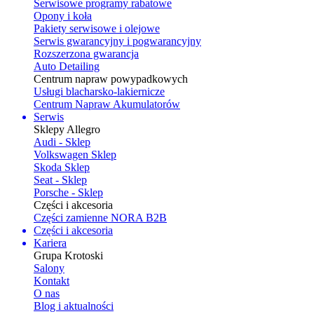
Serwisowe programy rabatowe
Opony i koła
Pakiety serwisowe i olejowe
Serwis gwarancyjny i pogwarancyjny
Rozszerzona gwarancja
Auto Detailing
Centrum napraw powypadkowych
Usługi blacharsko-lakiernicze
Centrum Napraw Akumulatorów
Serwis
Sklepy Allegro
Audi - Sklep
Volkswagen Sklep
Skoda Sklep
Seat - Sklep
Porsche - Sklep
Części i akcesoria
Części zamienne NORA B2B
Części i akcesoria
Kariera
Grupa Krotoski
Salony
Kontakt
O nas
Blog i aktualności