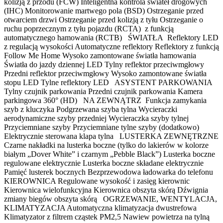
kolizją z przodu (FCW) Inteligentna kontrola świateł drogowych
(IHC) Monitorowanie martwego pola (BSD) Ostrzeganie przed
otwarciem drzwi Ostrzeganie przed kolizją z tyłu Ostrzeganie o
ruchu poprzecznym z tyłu pojazdu (RCTA) z funkcją
automatycznego hamowania (RCTB) ŚWIATŁA Reflektory LED
z regulacją wysokości Automatyczne reflektory Reflektory z funkcją
Follow Me Home Wysoko zamontowane światła hamowania
Światła do jazdy dziennej LED Tylny reflektor przeciwmgłowy
Przedni reflektor przeciwmgłowy Wysoko zamontowane światła
stopu LED Tylne reflektory LED ASYSTENT PARKOWANIA
Tylny czujnik parkowania Przedni czujnik parkowania Kamera
parkingowa 360° (HD) NA ZEWNĄTRZ Funkcja zamykania
szyb z kluczyka Podgrzewana szyba tylna Wycieraczki
aerodynamiczne szyby przedniej Wycieraczka szyby tylnej
Przyciemniane szyby Przyciemniane tylne szyby (dodatkowo)
Elektrycznie sterowana klapa tylna LUSTERKA ZEWNĘTRZNE
Czarne nakładki na lusterka boczne (tylko do lakierów w kolorze
białym „Dover White” i czarnym „Pebble Black”) Lusterka boczne
regulowane elektrycznie Lusterka boczne składane elektrycznie
Pamięć lusterek bocznych Bezprzewodowa ładowarka do telefonu
KIEROWNICA Regulowane wysokość i zasięg kierownic
Kierownica wielofunkcyjna Kierownica obszyta skórą Dźwignia
zmiany biegów obszyta skórą OGRZEWANIE, WENTYLACJA,
KLIMATYZACJA Automatyczna klimatyzacja dwustrefowa
Klimatyzator z filtrem cząstek PM2,5 Nawiew powietrza na tylną