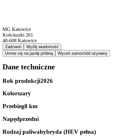
MG Katowice
Kościuszki 261
40-608
Katowice
Zadzwoń
Wyślij wiadomość
Umów się na jazdę próbną
Wyceń samochód używany
Dane techniczne
Rok produkcji
2026
Kolor
szary
Przebieg
8 km
Napęd
przedni
Rodzaj paliwa
hybryda (HEV pełna)