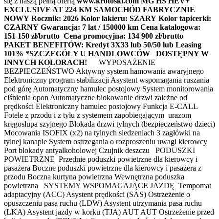
się z naszą pełną ofertą
www.krotoski.com MG HS HEV+
EXCLUSIVE AT 224 KM
SAMOCHÓD FABRYCZNIE
NOWY
Rocznik: 2026
Kolor lakieru: SZARY
Kolor tapicerki:
CZARNY
Gwarancja: 7 lat / 150000 km
Cena katalogowa:
151 150 zł/brutto
Cena promocyjna: 134 900 zł/brutto
PAKET BENEFITÓW: Kredyt 3X33 lub 50/50 lub Leasing
101% *SZCZEGÓŁY U HANDLOWCÓW
DOSTĘPNY W
INNYCH KOLORACH!
WYPOSAŻENIE
BEZPIECZEŃSTWO Aktywny system hamowania awaryjnego
Elektroniczny program stabilizacji Asystent wspomagania ruszania
pod górę Automatyczny hamulec postojowy System monitorowania
ciśnienia opon Automatyczne blokowanie drzwi zależne od
prędkości Elektroniczny hamulec postojowy Funkcja E-CALL
Fotele z przodu i z tyłu z systemem zapobiegającym urazom
kręgosłupa szyjnego Blokada drzwi tylnych (bezpieczeństwo dzieci)
Mocowania ISOFIX (x2) na tylnych siedzeniach 3 zagłówki na
tylnej kanapie System ostrzegania o rozproszeniu uwagi kierowcy
Port blokady antyalkoholowej Czujnik deszczu PODUSZKI
POWIETRZNE Przednie poduszki powietrzne dla kierowcy i
pasażera Boczne poduszki powietrzne dla kierowcy i pasażera z
przodu Boczna kurtyna powietrzna Wewnętrzna poduszka
powietrzna SYSTEMY WSPOMAGAJĄCE JAZDĘ Tempomat
adaptacyjny (ACC) Asystent prędkości (SAS) Ostrzeżenie o
opuszczeniu pasa ruchu (LDW) Asystent utrzymania pasa ruchu
(LKA) Asystent jazdy w korku (TJA) AUT AUT Ostrzeżenie przed