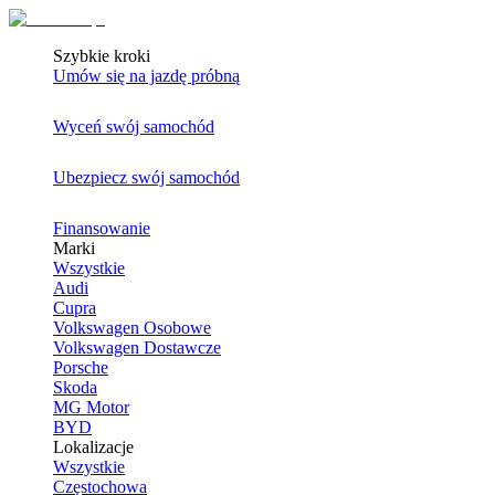
Szybkie kroki
Umów się na jazdę próbną
Wyceń swój samochód
Ubezpiecz swój samochód
Finansowanie
Marki
Wszystkie
Audi
Cupra
Volkswagen Osobowe
Volkswagen Dostawcze
Porsche
Skoda
MG Motor
BYD
Lokalizacje
Wszystkie
Częstochowa