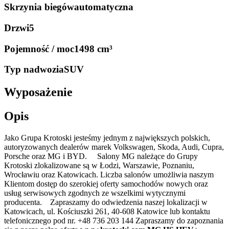
Skrzynia biegów
automatyczna
Drzwi
5
Pojemność / moc
1498 cm³
Typ nadwozia
SUV
Wyposażenie
Opis
Jako Grupa Krotoski jesteśmy jednym z największych polskich,
autoryzowanych dealerów marek Volkswagen, Skoda, Audi, Cupra,
Porsche oraz MG i BYD. Salony MG należące do Grupy
Krotoski zlokalizowane są w Łodzi, Warszawie, Poznaniu,
Wrocławiu oraz Katowicach. Liczba salonów umożliwia naszym
Klientom dostęp do szerokiej oferty samochodów nowych oraz
usług serwisowych zgodnych ze wszelkimi wytycznymi
producenta. Zapraszamy do odwiedzenia naszej lokalizacji w
Katowicach, ul. Kościuszki 261, 40-608 Katowice lub kontaktu
telefonicznego pod nr. +48 736 203 144 Zapraszamy do zapoznania