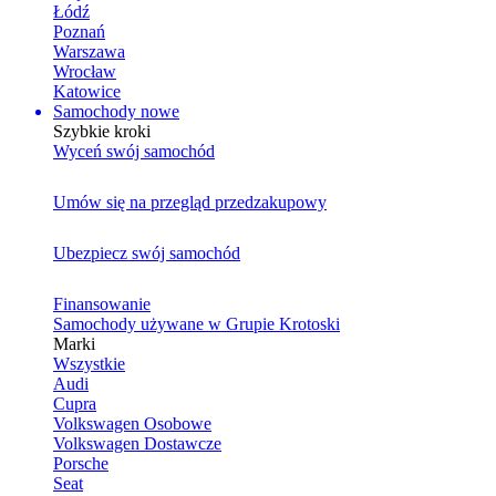
Łódź
Poznań
Warszawa
Wrocław
Katowice
Samochody nowe
Szybkie kroki
Wyceń swój samochód
Umów się na przegląd przedzakupowy
Ubezpiecz swój samochód
Finansowanie
Samochody używane w Grupie Krotoski
Marki
Wszystkie
Audi
Cupra
Volkswagen Osobowe
Volkswagen Dostawcze
Porsche
Seat