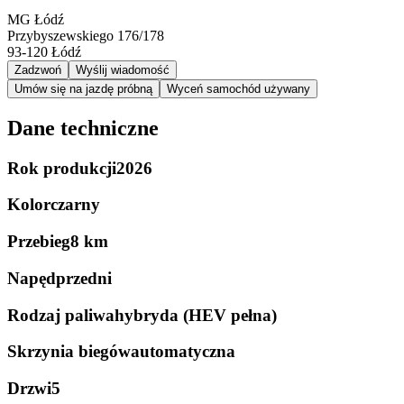
MG Łódź
Przybyszewskiego 176/178
93-120
Łódź
Zadzwoń
Wyślij wiadomość
Umów się na jazdę próbną
Wyceń samochód używany
Dane techniczne
Rok produkcji
2026
Kolor
czarny
Przebieg
8 km
Napęd
przedni
Rodzaj paliwa
hybryda (HEV pełna)
Skrzynia biegów
automatyczna
Drzwi
5