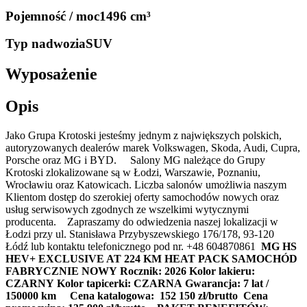
Pojemność / moc
1496 cm³
Typ nadwozia
SUV
Wyposażenie
Opis
Jako Grupa Krotoski jesteśmy jednym z największych polskich,
autoryzowanych dealerów marek Volkswagen, Skoda, Audi, Cupra,
Porsche oraz MG i BYD. Salony MG należące do Grupy
Krotoski zlokalizowane są w Łodzi, Warszawie, Poznaniu,
Wrocławiu oraz Katowicach. Liczba salonów umożliwia naszym
Klientom dostęp do szerokiej oferty samochodów nowych oraz
usług serwisowych zgodnych ze wszelkimi wytycznymi
producenta. Zapraszamy do odwiedzenia naszej lokalizacji w
Łodzi przy ul. Stanisława Przybyszewskiego 176/178, 93-120
Łódź lub kontaktu telefonicznego pod nr. +48 604870861
MG HS
HEV+ EXCLUSIVE AT 224 KM HEAT PACK
SAMOCHÓD
FABRYCZNIE NOWY
Rocznik: 2026
Kolor lakieru:
CZARNY
Kolor tapicerki: CZARNA
Gwarancja: 7 lat /
150000 km
Cena katalogowa: 152 150 zł/brutto
Cena