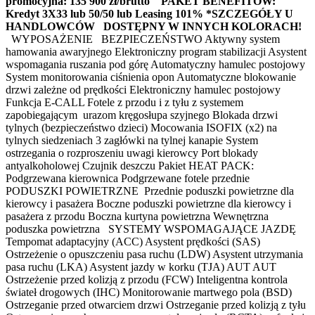
promocyjna: 135 900 zł/brutto
PAKET BENEFITÓW:
Kredyt 3X33 lub 50/50 lub Leasing 101% *SZCZEGÓŁY U
HANDLOWCÓW
DOSTĘPNY W INNYCH KOLORACH!
WYPOSAŻENIE BEZPIECZEŃSTWO Aktywny system
hamowania awaryjnego Elektroniczny program stabilizacji Asystent
wspomagania ruszania pod górę Automatyczny hamulec postojowy
System monitorowania ciśnienia opon Automatyczne blokowanie
drzwi zależne od prędkości Elektroniczny hamulec postojowy
Funkcja E-CALL Fotele z przodu i z tyłu z systemem
zapobiegającym urazom kręgosłupa szyjnego Blokada drzwi
tylnych (bezpieczeństwo dzieci) Mocowania ISOFIX (x2) na
tylnych siedzeniach 3 zagłówki na tylnej kanapie System
ostrzegania o rozproszeniu uwagi kierowcy Port blokady
antyalkoholowej Czujnik deszczu Pakiet HEAT PACK:
Podgrzewana kierownica Podgrzewane fotele przednie
PODUSZKI POWIETRZNE Przednie poduszki powietrzne dla
kierowcy i pasażera Boczne poduszki powietrzne dla kierowcy i
pasażera z przodu Boczna kurtyna powietrzna Wewnętrzna
poduszka powietrzna SYSTEMY WSPOMAGAJĄCE JAZDĘ
Tempomat adaptacyjny (ACC) Asystent prędkości (SAS)
Ostrzeżenie o opuszczeniu pasa ruchu (LDW) Asystent utrzymania
pasa ruchu (LKA) Asystent jazdy w korku (TJA) AUT AUT
Ostrzeżenie przed kolizją z przodu (FCW) Inteligentna kontrola
świateł drogowych (IHC) Monitorowanie martwego pola (BSD)
Ostrzeganie przed otwarciem drzwi Ostrzeganie przed kolizją z tyłu