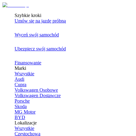
Szybkie kroki
Umów się na jazdę próbną
Wyceń swój samochód
Ubezpiecz swój samochód
Finansowanie
Marki
Wszystkie
Audi
Cupra
Volkswagen Osobowe
Volkswagen Dostawcze
Porsche
Skoda
MG Motor
BYD
Lokalizacje
Wszystkie
Częstochowa