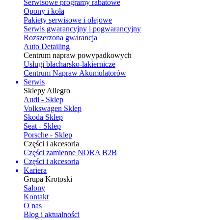
Serwisowe programy rabatowe
Opony i koła
Pakiety serwisowe i olejowe
Serwis gwarancyjny i pogwarancyjny
Rozszerzona gwarancja
Auto Detailing
Centrum napraw powypadkowych
Usługi blacharsko-lakiernicze
Centrum Napraw Akumulatorów
Serwis
Sklepy Allegro
Audi - Sklep
Volkswagen Sklep
Skoda Sklep
Seat - Sklep
Porsche - Sklep
Części i akcesoria
Części zamienne NORA B2B
Części i akcesoria
Kariera
Grupa Krotoski
Salony
Kontakt
O nas
Blog i aktualności