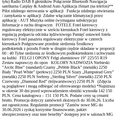
tyłu) Radio DAB 8 głośników Połączenie Bluetooth Nawigacja
satelitarna Carplay & Android Auto Aplikacja iSmart (na telefon)**
Pilot zdalnego sterowania w aplikacji Funkcja zdalnego otwierania
/ zamykania w aplikacji Zdalne włączanie klimatyzacji przez
aplikację - AUT Muzyka online (wymagana subskrypcja)
Informacje o ruchu drogowym FOTELE Fotel kierowcy
regulowany elektrycznie w sześciu kierunkach Fotel kierowcy z
regulacją podparcia odcinka lędżwiowego Pamięć ustawień fotela
kierowcy Fotel pasażera regulowany elektrycznie w czterech
kierunkach Podgrzewane przednie siedzenia Środkowy
podłokietnik z przodu Fotele w drugim rzędzie składane w proporcji
60 : 40 Tylne siedzenia ze środkowym podłokietnikiem i uchwytami
na kubki FELGI I OPONY Felgi aluminiowe 19" 225/55 R19
Zestaw naprawczy do opon KOLORY NADWOZIA Niebieski
"Arctic Blue" (standard) Czarny „Pebble Black” (metalik) 2250
Biały "Pearl White" (perłowy) 2250 PLN Szary „Hampstead Grey”
(metalik) 2250 PLN Srebrny „Sterling Silver” (metalik) 2250 PLN
Czerwony „Diamond Red” (trójwarstwowy) 2250 PLN (Zdjęcia
są poglądowe i mogą odbiegać od oferowanego modelu) *Najniższa
w okresie 30 dni przed wprowadzeniem obniżki wynosiła 142 150
PLN. Cena katalogowa – 151 150 PLN. Podane ceny są cenami
brutto. Promocja dotyczy zamówień złożonych do 30.06.26. Liczba
aut ograniczona. Regulamin promocji "Zamów nowe MG do
30.06.2026 i zyskaj korzystne finansowanie, pakiet
ubezpieczeniowy oraz inne benefity” dostępny jest w salonach MG