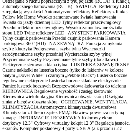
Ostrzeganie o ruchu poprzecznym z tyłu pojazdu (RCTA) z funkcją
automatycznego hamowania (RCTB) ŚWIATŁA Reflektory LED
z regulacją wysokości Automatyczne reflektory Reflektory z funkcją
Follow Me Home Wysoko zamontowane światła hamowania
Światła do jazdy dziennej LED Tylny reflektor przeciwmgłowy
Przedni reflektor przeciwmgłowy Wysoko zamontowane światła
stopu LED Tylne reflektory LED ASYSTENT PARKOWANIA
Tylny czujnik parkowania Przedni czujnik parkowania Kamera
parkingowa 360° (HD) NA ZEWNĄTRZ Funkcja zamykania
szyb z kluczyka Podgrzewana szyba tylna Wycieraczki
aerodynamiczne szyby przedniej Wycieraczka szyby tylnej
Przyciemniane szyby Przyciemniane tylne szyby (dodatkowo)
Elektrycznie sterowana klapa tylna LUSTERKA ZEWNĘTRZNE
Czarne nakładki na lusterka boczne (tylko do lakierów w kolorze
białym „Dover White” i czarnym „Pebble Black”) Lusterka boczne
regulowane elektrycznie Lusterka boczne składane elektrycznie
Pamięć lusterek bocznych Bezprzewodowa ładowarka do telefonu
KIEROWNICA Regulowane wysokość i zasięg kierownic
Kierownica wielofunkcyjna Kierownica obszyta skórą Dźwignia
zmiany biegów obszyta skórą OGRZEWANIE, WENTYLACJA,
KLIMATYZACJA Automatyczna klimatyzacja dwustrefowa
Klimatyzator z filtrem cząstek PM2,5 Nawiew powietrza na tylną
kanapę INFORMACJE I ROZRYWKA Kolorowy ekran
dotykowy 12,3" Cyfrowy wirtualny kokpit 12,3" Regulacja jasności
ekranów Komputer pokładowy 4 porty USB-A (2 z przodu i 2 z