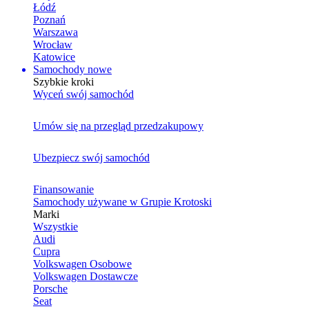
Łódź
Poznań
Warszawa
Wrocław
Katowice
Samochody nowe
Szybkie kroki
Wyceń swój samochód
Umów się na przegląd przedzakupowy
Ubezpiecz swój samochód
Finansowanie
Samochody używane w Grupie Krotoski
Marki
Wszystkie
Audi
Cupra
Volkswagen Osobowe
Volkswagen Dostawcze
Porsche
Seat