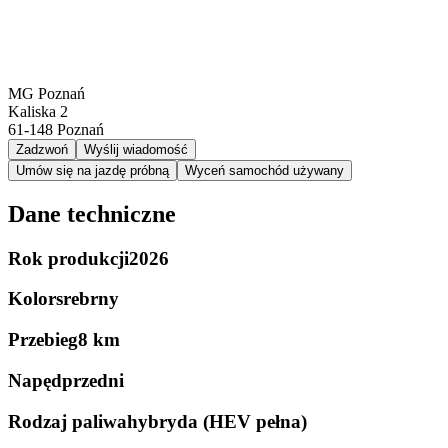
MG Poznań
Kaliska 2
61-148
Poznań
Zadzwoń
Wyślij wiadomość
Umów się na jazdę próbną
Wyceń samochód używany
Dane techniczne
Rok produkcji
2026
Kolor
srebrny
Przebieg
8 km
Napęd
przedni
Rodzaj paliwa
hybryda (HEV pełna)