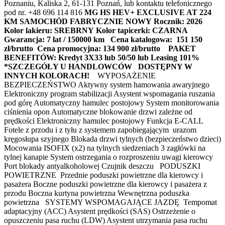
Poznaniu, Kaliska 2, 61-131 Poznań, lub kontaktu telefonicznego
pod nr. +48 696 114 816
MG HS HEV+ EXCLUSIVE AT 224
KM
SAMOCHÓD FABRYCZNIE NOWY
Rocznik: 2026
Kolor lakieru: SREBRNY
Kolor tapicerki: CZARNA
Gwarancja: 7 lat / 150000 km
Cena katalogowa: 151 150
zł/brutto
Cena promocyjna: 134 900 zł/brutto
PAKET
BENEFITÓW: Kredyt 3X33 lub 50/50 lub Leasing 101%
*SZCZEGÓŁY U HANDLOWCÓW
DOSTĘPNY W
INNYCH KOLORACH!
WYPOSAŻENIE
BEZPIECZEŃSTWO Aktywny system hamowania awaryjnego
Elektroniczny program stabilizacji Asystent wspomagania ruszania
pod górę Automatyczny hamulec postojowy System monitorowania
ciśnienia opon Automatyczne blokowanie drzwi zależne od
prędkości Elektroniczny hamulec postojowy Funkcja E-CALL
Fotele z przodu i z tyłu z systemem zapobiegającym urazom
kręgosłupa szyjnego Blokada drzwi tylnych (bezpieczeństwo dzieci)
Mocowania ISOFIX (x2) na tylnych siedzeniach 3 zagłówki na
tylnej kanapie System ostrzegania o rozproszeniu uwagi kierowcy
Port blokady antyalkoholowej Czujnik deszczu PODUSZKI
POWIETRZNE Przednie poduszki powietrzne dla kierowcy i
pasażera Boczne poduszki powietrzne dla kierowcy i pasażera z
przodu Boczna kurtyna powietrzna Wewnętrzna poduszka
powietrzna SYSTEMY WSPOMAGAJĄCE JAZDĘ Tempomat
adaptacyjny (ACC) Asystent prędkości (SAS) Ostrzeżenie o
opuszczeniu pasa ruchu (LDW) Asystent utrzymania pasa ruchu