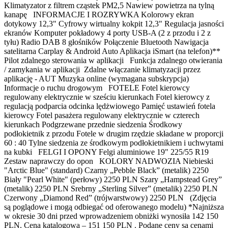
Klimatyzator z filtrem cząstek PM2,5 Nawiew powietrza na tylną
kanapę INFORMACJE I ROZRYWKA Kolorowy ekran
dotykowy 12,3" Cyfrowy wirtualny kokpit 12,3" Regulacja jasności
ekranów Komputer pokładowy 4 porty USB-A (2 z przodu i 2 z
tyłu) Radio DAB 8 głośników Połączenie Bluetooth Nawigacja
satelitarna Carplay & Android Auto Aplikacja iSmart (na telefon)**
Pilot zdalnego sterowania w aplikacji Funkcja zdalnego otwierania
/ zamykania w aplikacji Zdalne włączanie klimatyzacji przez
aplikację - AUT Muzyka online (wymagana subskrypcja)
Informacje o ruchu drogowym FOTELE Fotel kierowcy
regulowany elektrycznie w sześciu kierunkach Fotel kierowcy z
regulacją podparcia odcinka lędżwiowego Pamięć ustawień fotela
kierowcy Fotel pasażera regulowany elektrycznie w czterech
kierunkach Podgrzewane przednie siedzenia Środkowy
podłokietnik z przodu Fotele w drugim rzędzie składane w proporcji
60 : 40 Tylne siedzenia ze środkowym podłokietnikiem i uchwytami
na kubki FELGI I OPONY Felgi aluminiowe 19" 225/55 R19
Zestaw naprawczy do opon KOLORY NADWOZIA Niebieski
"Arctic Blue" (standard) Czarny „Pebble Black” (metalik) 2250
Biały "Pearl White" (perłowy) 2250 PLN Szary „Hampstead Grey”
(metalik) 2250 PLN Srebrny „Sterling Silver” (metalik) 2250 PLN
Czerwony „Diamond Red” (trójwarstwowy) 2250 PLN (Zdjęcia
są poglądowe i mogą odbiegać od oferowanego modelu) *Najniższa
w okresie 30 dni przed wprowadzeniem obniżki wynosiła 142 150
PLN. Cena katalogowa – 151 150 PLN . Podane ceny są cenami