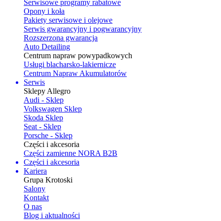
Serwisowe programy rabatowe
Opony i koła
Pakiety serwisowe i olejowe
Serwis gwarancyjny i pogwarancyjny
Rozszerzona gwarancja
Auto Detailing
Centrum napraw powypadkowych
Usługi blacharsko-lakiernicze
Centrum Napraw Akumulatorów
Serwis
Sklepy Allegro
Audi - Sklep
Volkswagen Sklep
Skoda Sklep
Seat - Sklep
Porsche - Sklep
Części i akcesoria
Części zamienne NORA B2B
Części i akcesoria
Kariera
Grupa Krotoski
Salony
Kontakt
O nas
Blog i aktualności