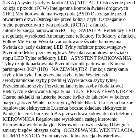
(LKA) Asystent jazdy w korku (TJA) AUT AUT Ostrzeżenie przed
kolizją z przodu (FCW) Inteligentna kontrola świateł drogowych
(IHC) Monitorowanie martwego pola (BSD) Ostrzeganie przed
otwarciem drzwi Ostrzeganie przed kolizją z tyłu Ostrzeganie o
ruchu poprzecznym z tyłu pojazdu (RCTA) z funkcją
automatycznego hamowania (RCTB) ŚWIATŁA Reflektory LED
z regulacją wysokości Automatyczne reflektory Reflektory z funkcją
Follow Me Home Wysoko zamontowane światła hamowania
Światła do jazdy dziennej LED Tylny reflektor przeciwmgłowy
Przedni reflektor przeciwmgłowy Wysoko zamontowane światła
stopu LED Tylne reflektory LED ASYSTENT PARKOWANIA
Tylny czujnik parkowania Przedni czujnik parkowania Kamera
parkingowa 360° (HD) NA ZEWNĄTRZ Funkcja zamykania
szyb z kluczyka Podgrzewana szyba tylna Wycieraczki
aerodynamiczne szyby przedniej Wycieraczka szyby tylnej
Przyciemniane szyby Przyciemniane tylne szyby (dodatkowo)
Elektrycznie sterowana klapa tylna LUSTERKA ZEWNĘTRZNE
Czarne nakładki na lusterka boczne (tylko do lakierów w kolorze
białym „Dover White” i czarnym „Pebble Black”) Lusterka boczne
regulowane elektrycznie Lusterka boczne składane elektrycznie
Pamięć lusterek bocznych Bezprzewodowa ładowarka do telefonu
KIEROWNICA Regulowane wysokość i zasięg kierownic
Kierownica wielofunkcyjna Kierownica obszyta skórą Dźwignia
zmiany biegów obszyta skórą OGRZEWANIE, WENTYLACJA,
KLIMATYZACJA Automatyczna klimatyzacja dwustrefowa