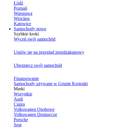
Łódź
Poznań
Warszawa
Wrocław
Katowice
Samochody nowe
Szybkie kroki
Wyceń swój samochód
Umów się na przegląd przedzakupowy
Ubezpiecz swój samochód
Finansowanie
Samochody używane w Grupie Krotoski
Marki
Wszystkie
Audi
Cupra
Volkswagen Osobowe
Volkswagen Dostawcze
Porsche
Seat