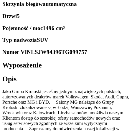
Skrzynia biegów
automatyczna
Drzwi
5
Pojemność / moc
1496 cm³
Typ nadwozia
SUV
Numer VIN
LSJW94396TG099757
Wyposażenie
Opis
Jako Grupa Krotoski jesteśmy jednym z największych polskich,
autoryzowanych dealerów marek Volkswagen, Skoda, Audi, Cupra,
Porsche oraz MG i BYD. Salony MG należące do Grupy
Krotoski zlokalizowane są w Łodzi, Warszawie, Poznaniu,
Wrocławiu oraz Katowicach. Liczba salonów umożliwia naszym
Klientom dostęp do szerokiej oferty samochodów nowych oraz
usług serwisowych zgodnych ze wszelkimi wytycznymi
producenta. Zapraszamy do odwiedzenia naszej lokalizacji w