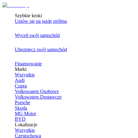
Szybkie kroki
Umów się na jazdę próbną
Wyceń swój samochód
Ubezpiecz swój samochód
Finansowanie
Marki
Wszystkie
Audi
Cupra
Volkswagen Osobowe
Volkswagen Dostawcze
Porsche
Skoda
MG Motor
BYD
Lokalizacje
Wszystkie
Częstochowa