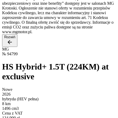
ubezpieczeniowy oraz inne benefity” dostępny jest w salonach MG
Krotoski. Ogłoszenie nie stanowi oferty w rozumieniu przepisów
Kodeksu cywilnego, lecz ma charakter informacyjny i stanowi
zaproszenie do zawarcia umowy w rozumieniu art. 71 Kodeksu
cywilnego. O finalną ofertę zwróć się do sprzedawcy. Informacje o
emisji CO2 oraz zużyciu paliwa dostępne są na stronie
www.mgmotor.pl.
Rozwiń
MG
№
94799
HS Hybrid+ 1.5T (224KM) at
exclusive
Nowe
2026
hybryda (HEV pełna)
8 km
1496 cm3
Cena z VAT
134 900 zł