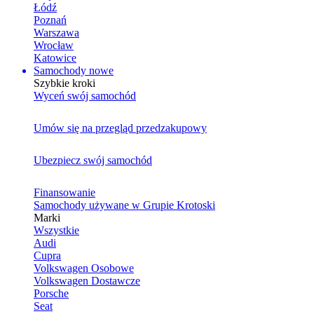
Łódź
Poznań
Warszawa
Wrocław
Katowice
Samochody nowe
Szybkie kroki
Wyceń swój samochód
Umów się na przegląd przedzakupowy
Ubezpiecz swój samochód
Finansowanie
Samochody używane w Grupie Krotoski
Marki
Wszystkie
Audi
Cupra
Volkswagen Osobowe
Volkswagen Dostawcze
Porsche
Seat