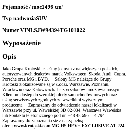
Pojemność / moc
1496 cm³
Typ nadwozia
SUV
Numer VIN
LSJW94394TG101022
Wyposażenie
Opis
Jako Grupa Krotoski jesteśmy jednym z największych polskich,
autoryzowanych dealerów marek Volkswagen, Skoda, Audi, Cupra,
Porsche oraz MG i BYD. Salony MG należące do Grupy
Krotoski zlokalizowane są w Łodzi, Warszawie, Poznaniu,
Wrocławiu oraz Katowicach. Liczba salonów umożliwia naszym
Klientom dostęp do szerokiej oferty samochodów nowych oraz
usług serwisowych zgodnych ze wszelkimi wytycznymi
producenta. Zapraszamy do odwiedzenia naszej lokalizacji w
Warszawie przy ul. Wawelskiej 3D 02-034, Warszawa Wawelska
lub kontaktu telefonicznego pod nr. +48 48 696 114 794
Zapraszamy do zapoznania się z naszą pełną
ofertą
www.krotoski.com MG HS HEV+ EXCLUSIVE AT 224