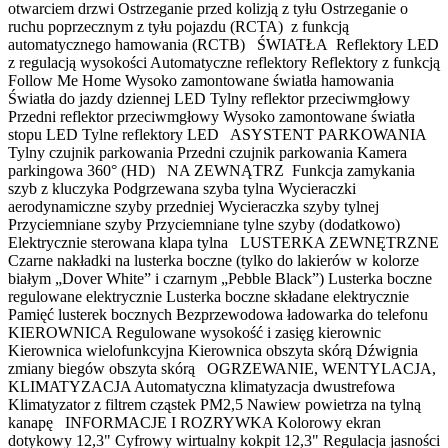
otwarciem drzwi Ostrzeganie przed kolizją z tyłu Ostrzeganie o
ruchu poprzecznym z tyłu pojazdu (RCTA) z funkcją
automatycznego hamowania (RCTB) ŚWIATŁA Reflektory LED
z regulacją wysokości Automatyczne reflektory Reflektory z funkcją
Follow Me Home Wysoko zamontowane światła hamowania
Światła do jazdy dziennej LED Tylny reflektor przeciwmgłowy
Przedni reflektor przeciwmgłowy Wysoko zamontowane światła
stopu LED Tylne reflektory LED ASYSTENT PARKOWANIA
Tylny czujnik parkowania Przedni czujnik parkowania Kamera
parkingowa 360° (HD) NA ZEWNĄTRZ Funkcja zamykania
szyb z kluczyka Podgrzewana szyba tylna Wycieraczki
aerodynamiczne szyby przedniej Wycieraczka szyby tylnej
Przyciemniane szyby Przyciemniane tylne szyby (dodatkowo)
Elektrycznie sterowana klapa tylna LUSTERKA ZEWNĘTRZNE
Czarne nakładki na lusterka boczne (tylko do lakierów w kolorze
białym „Dover White” i czarnym „Pebble Black”) Lusterka boczne
regulowane elektrycznie Lusterka boczne składane elektrycznie
Pamięć lusterek bocznych Bezprzewodowa ładowarka do telefonu
KIEROWNICA Regulowane wysokość i zasięg kierownic
Kierownica wielofunkcyjna Kierownica obszyta skórą Dźwignia
zmiany biegów obszyta skórą OGRZEWANIE, WENTYLACJA,
KLIMATYZACJA Automatyczna klimatyzacja dwustrefowa
Klimatyzator z filtrem cząstek PM2,5 Nawiew powietrza na tylną
kanapę INFORMACJE I ROZRYWKA Kolorowy ekran
dotykowy 12,3" Cyfrowy wirtualny kokpit 12,3" Regulacja jasności