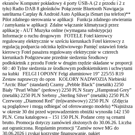
ekranów Komputer pokładowy 4 porty USB-A (2 z przodu i 2 z
tyłu) Radio DAB 8 głośników Połączenie Bluetooth Nawigacja
satelitarna Carplay & Android Auto Aplikacja iSmart (na telefon)**
Pilot zdalnego sterowania w aplikacji Funkcja zdalnego otwierania
/ zamykania w aplikacji Zdalne włączanie klimatyzacji przez
aplikację - AUT Muzyka online (wymagana subskrypcja)
Informacje o ruchu drogowym FOTELE Fotel kierowcy
regulowany elektrycznie w sześciu kierunkach Fotel kierowcy z
regulacją podparcia odcinka lędżwiowego Pamięć ustawień fotela
kierowcy Fotel pasażera regulowany elektrycznie w czterech
kierunkach Podgrzewane przednie siedzenia Środkowy
podłokietnik z przodu Fotele w drugim rzędzie składane w proporcji
60 : 40 Tylne siedzenia ze środkowym podłokietnikiem i uchwytami
na kubki FELGI I OPONY Felgi aluminiowe 19" 225/55 R19
Zestaw naprawczy do opon KOLORY NADWOZIA Niebieski
"Arctic Blue" (standard) Czarny „Pebble Black” (metalik) 2250
Biały "Pearl White" (perłowy) 2250 PLN Szary „Hampstead Grey”
(metalik) 2250 PLN Srebrny „Sterling Silver” (metalik) 2250 PLN
Czerwony „Diamond Red” (trójwarstwowy) 2250 PLN (Zdjęcia
są poglądowe i mogą odbiegać od oferowanego modelu) *Najniższa
w okresie 30 dni przed wprowadzeniem obniżki wynosiła 142 150
PLN. Cena katalogowa – 151 150 PLN. Podane ceny są cenami
brutto. Promocja dotyczy zamówień złożonych do 30.06.26. Liczba
aut ograniczona. Regulamin promocji "Zamów nowe MG do
30.06.2026 i zyskaj korzystne finansowanie, pakiet