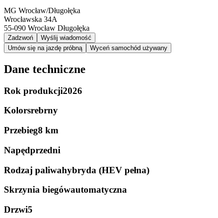
MG Wrocław/Długołęka
Wrocławska 34A
55-090
Wrocław Długołęka
Zadzwoń
Wyślij wiadomość
Umów się na jazdę próbną
Wyceń samochód używany
Dane techniczne
Rok produkcji
2026
Kolor
srebrny
Przebieg
8 km
Napęd
przedni
Rodzaj paliwa
hybryda (HEV pełna)
Skrzynia biegów
automatyczna
Drzwi
5