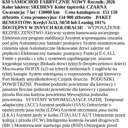
KM
SAMOCHÓD FABRYCZNIE NOWY
Rocznik: 2026
Kolor lakieru: SREBRNY
Kolor tapicerki: CZARNA
Gwarancja: 7 lat / 150000 km
Cena katalogowa: 151 150
zł/brutto
Cena promocyjna: 134 900 zł/brutto
PAKET
BENEFITÓW:
Kredyt 3x33, 50/50 lub Leasing 101%
DOSTĘPNY W INNYCH KOLORACH!
WYPOSAŻENIE
BEZPIECZEŃSTWO Aktywny system hamowania awaryjnego
Elektroniczny program stabilizacji Asystent wspomagania ruszania
pod górę Automatyczny hamulec postojowy System monitorowania
ciśnienia opon Automatyczne blokowanie drzwi zależne od
prędkości Elektroniczny hamulec postojowy Funkcja E-CALL
Fotele z przodu i z tyłu z systemem zapobiegającym urazom
kręgosłupa szyjnego Blokada drzwi tylnych (bezpieczeństwo dzieci)
Mocowania ISOFIX (x2) na tylnych siedzeniach 3 zagłówki na
tylnej kanapie System ostrzegania o rozproszeniu uwagi kierowcy
Port blokady antyalkoholowej Czujnik deszczu PODUSZKI
POWIETRZNE Przednie poduszki powietrzne dla kierowcy i
pasażera Boczne poduszki powietrzne dla kierowcy i pasażera z
przodu Boczna kurtyna powietrzna Wewnętrzna poduszka
powietrzna SYSTEMY WSPOMAGAJĄCE JAZDĘ Tempomat
adaptacyjny (ACC) Asystent prędkości (SAS) Ostrzeżenie o
opuszczeniu pasa ruchu (LDW) Asystent utrzymania pasa ruchu
(LKA) Asystent jazdy w korku (TJA) AUT AUT Ostrzeżenie przed
kolizją z przodu (FCW) Inteligentna kontrola świateł drogowych
(IHC) Monitorowanie martwego pola (BSD) Ostrzeganie przed