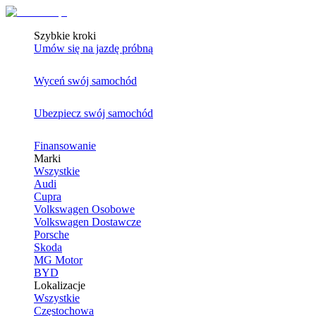
Szybkie kroki
Umów się na jazdę próbną
Wyceń swój samochód
Ubezpiecz swój samochód
Finansowanie
Marki
Wszystkie
Audi
Cupra
Volkswagen Osobowe
Volkswagen Dostawcze
Porsche
Skoda
MG Motor
BYD
Lokalizacje
Wszystkie
Częstochowa