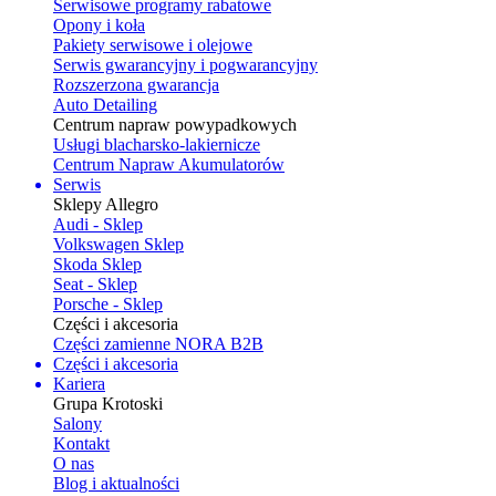
Serwisowe programy rabatowe
Opony i koła
Pakiety serwisowe i olejowe
Serwis gwarancyjny i pogwarancyjny
Rozszerzona gwarancja
Auto Detailing
Centrum napraw powypadkowych
Usługi blacharsko-lakiernicze
Centrum Napraw Akumulatorów
Serwis
Sklepy Allegro
Audi - Sklep
Volkswagen Sklep
Skoda Sklep
Seat - Sklep
Porsche - Sklep
Części i akcesoria
Części zamienne NORA B2B
Części i akcesoria
Kariera
Grupa Krotoski
Salony
Kontakt
O nas
Blog i aktualności